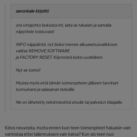
savonkale kirjoitti:
ota virtajohto boksista irti, laita se takaisin ja samalla
näpyttele toistuvasti
INFO näppäintä. nyt boksi menee alkuasetusvalikkoon.
valitse REMOVE SOFTWARE
ja FACTORY RESET. Käynnistä boksi uudelleen.
Nyt se toimii!
Muista myös että tämän toimenpiteen jälkeen tarvitset
tunnuksesi ja salasanan boksille.
Ne on lähetetty tekstiviestinä sinulle tai palvelun tilaajalle.
Kiitos neuvoista, mutta ennen kuin teen toimenpiteet haluaisin vain
varmistaa ettei tallennukseni vain katoa? Kun siis teen nuo