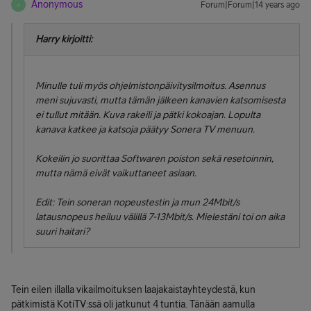
Anonymous
Forum|Forum|14 years ago
A
Harry kirjoitti:
Minulle tuli myös ohjelmistonpäivitysilmoitus. Asennus
meni sujuvasti, mutta tämän jälkeen kanavien katsomisesta
ei tullut mitään. Kuva rakeili ja pätki kokoajan. Lopulta
kanava katkee ja katsoja päätyy Sonera TV menuun.
Kokeilin jo suorittaa Softwaren poiston sekä resetoinnin,
mutta nämä eivät vaikuttaneet asiaan.
Edit: Tein soneran nopeustestin ja mun 24Mbit/s
latausnopeus heiluu välillä 7-13Mbit/s. Mielestäni toi on aika
suuri haitari?
Tein eilen illalla vikailmoituksen laajakaistayhteydestä, kun
pätkimistä KotiTV:ssä oli jatkunut 4 tuntia. Tänään aamulla