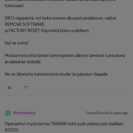
toistuvasti
INFO näppäintä. nyt boksi menee alkuasetusvalikkoon. valitse
REMOVE SOFTWARE
ja FACTORY RESET. Käynnistä boksi uudelleen.
Nyt se toimii!
Muista myös että tämän toimenpiteen jälkeen tarvitset tunnuksesi
ja salasanan boksille.
Ne on lähetetty tekstiviestinä sinulle tai palvelun tilaajalle.
Anonymous
Forum|Forum|14 years ago
A
Operaattori myös kertoo TÄNÄÄN mitä uusin päivitys piti sisällään,
KIITOS!