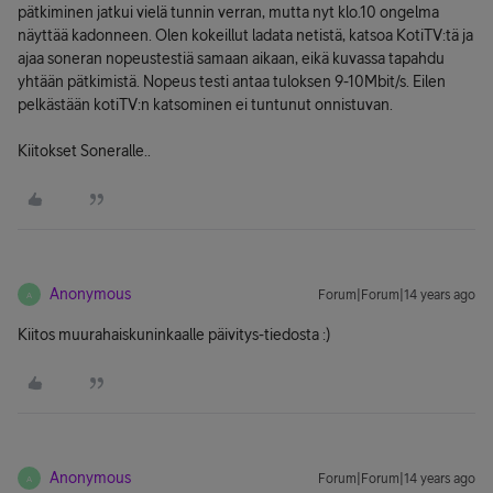
pätkiminen jatkui vielä tunnin verran, mutta nyt klo.10 ongelma
näyttää kadonneen. Olen kokeillut ladata netistä, katsoa KotiTV:tä ja
ajaa soneran nopeustestiä samaan aikaan, eikä kuvassa tapahdu
yhtään pätkimistä. Nopeus testi antaa tuloksen 9-10Mbit/s. Eilen
pelkästään kotiTV:n katsominen ei tuntunut onnistuvan.
Kiitokset Soneralle..
Anonymous
Forum|Forum|14 years ago
A
Kiitos muurahaiskuninkaalle päivitys-tiedosta :)
Anonymous
Forum|Forum|14 years ago
A