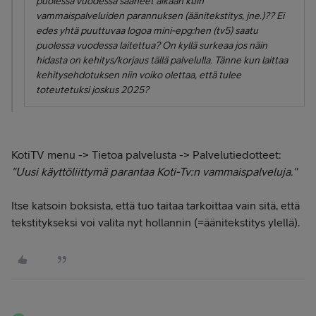
puolessa vuodessa saaneet aikaan kuin
vammaispalveluiden parannuksen (äänitekstitys, jne.)?? Ei
edes yhtä puuttuvaa logoa mini-epg:hen (tv5) saatu
puolessa vuodessa laitettua? On kyllä surkeaa jos näin
hidasta on kehitys/korjaus tällä palvelulla. Tänne kun laittaa
kehitysehdotuksen niin voiko olettaa, että tulee
toteutetuksi joskus 2025?
KotiTV menu -> Tietoa palvelusta -> Palvelutiedotteet:
"Uusi käyttöliittymä parantaa Koti-Tv:n vammaispalveluja."
Itse katsoin boksista, että tuo taitaa tarkoittaa vain sitä, että
tekstitykseksi voi valita nyt hollannin (=äänitekstitys ylellä).