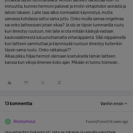
yhtäkkiä täysin tummanlilaksi. Annoin laitteen raksuttaa noin 10
minuuttia, kunnes hermoni paloivat ja irrotin virtajohdon seinästä ja
laitoin takaisin. Laite taas alkoi normaalisti käynnistyä, mutta
samassa kohdassa sattui sama juttu. Onko muilla samaa ongelmaa
vai onko laitteessani jotain vikaa? Ja siis se täysin tummanlila ruutu
kun ilmestyy ruutuun, niin laite ei ota mitään käskyjä vastaan
kaukosäätimestä lukuunottamatta virtanäppäintä. Sillä näppäimellä
kun laitteen sammuttaa ja käynnisyää ruutuun ilmestyy kuitenkin
täysin sama ruutu. Onko ratkaisuja??
Alkaa pikku hiljaa hermot olemaan koetuksella tämän laitteen
kanssa kun vikoja ilmenee koko ajan. Mikään ei tunnu toimivan...
13 kommenttia
Vanhin ensin
Anonymous
Forum|Forum|14 years ago
A
ota virtajohto boksista irti, laita se takaisin ja samalla näpyttele