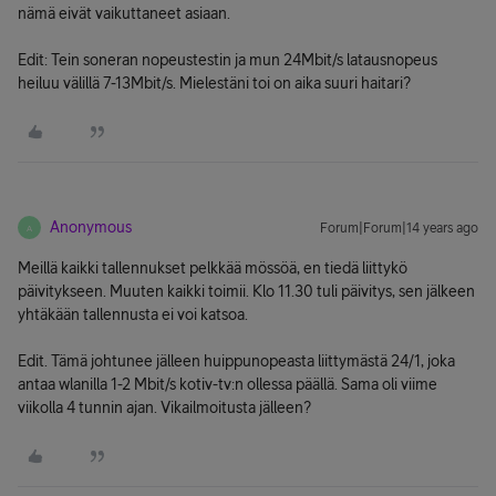
nämä eivät vaikuttaneet asiaan.
Edit: Tein soneran nopeustestin ja mun 24Mbit/s latausnopeus
heiluu välillä 7-13Mbit/s. Mielestäni toi on aika suuri haitari?
Anonymous
Forum|Forum|14 years ago
A
Meillä kaikki tallennukset pelkkää mössöä, en tiedä liittykö
päivitykseen. Muuten kaikki toimii. Klo 11.30 tuli päivitys, sen jälkeen
yhtäkään tallennusta ei voi katsoa.
Edit. Tämä johtunee jälleen huippunopeasta liittymästä 24/1, joka
antaa wlanilla 1-2 Mbit/s kotiv-tv:n ollessa päällä. Sama oli viime
viikolla 4 tunnin ajan. Vikailmoitusta jälleen?