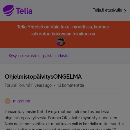
Telia.fi etusivulle
Telia Yhteisö on Vain luku -moodissa, kunnes
sulkeutuu kokonaan lokakuussa
Kysy ja keskustele -palstan arkisto
OhjelmistopäivitysONGELMA
Forum|Forum|11 years ago
13 kommenttia
migration
M
Tänään käynnistin Koti TV:n ja ruutuun tuli ilmoitus uudesta
ohjelmistopäivityksestä. Painoin OK ja laite käynnistyi uudelleen.
Noin neljännen värilliseksi muuttuvan palkin kohdalla ruutu muuttui