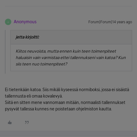
Anonymous
Forum|Forum|14 years ago
A
jetta kirjoitti:
Kiitos neuvoista, mutta ennen kuin teen toimenpiteet
haluaisin vain varmistaa ettei tallennukseni vain katoa? Kun
siis teen nuo toimenpiteet?
Ei tietenkään katoa. Siis mikäli kyseessä normiboksi, jossa ei sisäistä
tallennusta eli omaa kovalevyä.
Siitä en sitten mene vannomaan mitään, normaalisti tallennukset
pysyvät tallessa kunnes ne poistetaan ohjelmiston kautta.