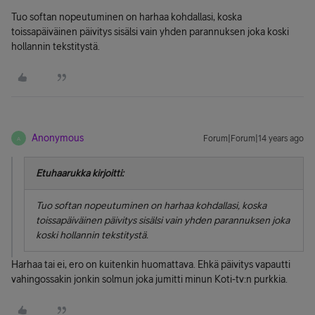
Tuo softan nopeutuminen on harhaa kohdallasi, koska
toissapäiväinen päivitys sisälsi vain yhden parannuksen joka koski
hollannin tekstitystä.
Anonymous
Forum|Forum|14 years ago
A
Etuhaarukka kirjoitti:
Tuo softan nopeutuminen on harhaa kohdallasi, koska
toissapäiväinen päivitys sisälsi vain yhden parannuksen joka
koski hollannin tekstitystä.
Harhaa tai ei, ero on kuitenkin huomattava. Ehkä päivitys vapautti
vahingossakin jonkin solmun joka jumitti minun Koti-tv:n purkkia.