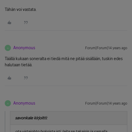
Tähän voi vastata.
Anonymous
Forum|Forum|14 years ago
A
Täällä kukaan soneralta ei tiedä mitä ne pitää sisällään, tuskin edes
halutaan tietää.
Anonymous
Forum|Forum|14 years ago
A
savonkale kirjoitti:
ota virtajohto boksista irti, laita se takaisin ja samalla