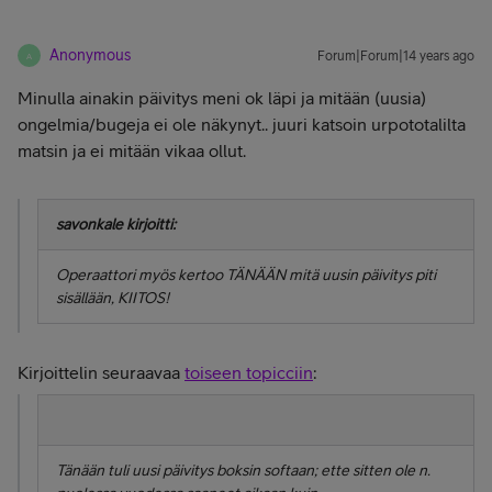
Anonymous
Forum|Forum|14 years ago
A
Minulla ainakin päivitys meni ok läpi ja mitään (uusia)
ongelmia/bugeja ei ole näkynyt.. juuri katsoin urpototalilta
matsin ja ei mitään vikaa ollut.
savonkale kirjoitti:
Operaattori myös kertoo TÄNÄÄN mitä uusin päivitys piti
sisällään, KIITOS!
Kirjoittelin seuraavaa
toiseen topicciin
:
Tänään tuli uusi päivitys boksin softaan; ette sitten ole n.