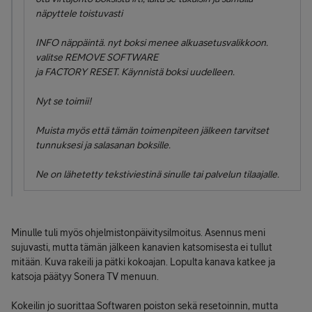
näpyttele toistuvasti
INFO näppäintä. nyt boksi menee alkuasetusvalikkoon.
valitse REMOVE SOFTWARE
ja FACTORY RESET. Käynnistä boksi uudelleen.
Nyt se toimii!
Muista myös että tämän toimenpiteen jälkeen tarvitset
tunnuksesi ja salasanan boksille.
Ne on lähetetty tekstiviestinä sinulle tai palvelun tilaajalle.
Minulle tuli myös ohjelmistonpäivitysilmoitus. Asennus meni
sujuvasti, mutta tämän jälkeen kanavien katsomisesta ei tullut
mitään. Kuva rakeili ja pätki kokoajan. Lopulta kanava katkee ja
katsoja päätyy Sonera TV menuun.
Kokeilin jo suorittaa Softwaren poiston sekä resetoinnin, mutta