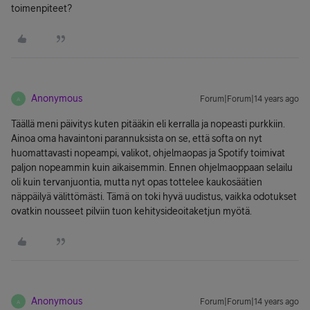
toimenpiteet?
Anonymous
Forum|Forum|14 years ago
A
Täällä meni päivitys kuten pitääkin eli kerralla ja nopeasti purkkiin.
Ainoa oma havaintoni parannuksista on se, että softa on nyt
huomattavasti nopeampi, valikot, ohjelmaopas ja Spotify toimivat
paljon nopeammin kuin aikaisemmin. Ennen ohjelmaoppaan selailu
oli kuin tervanjuontia, mutta nyt opas tottelee kaukosäätien
näppäilyä välittömästi. Tämä on toki hyvä uudistus, vaikka odotukset
ovatkin nousseet pilviin tuon kehitysideoitaketjun myötä.
Anonymous
Forum|Forum|14 years ago
A