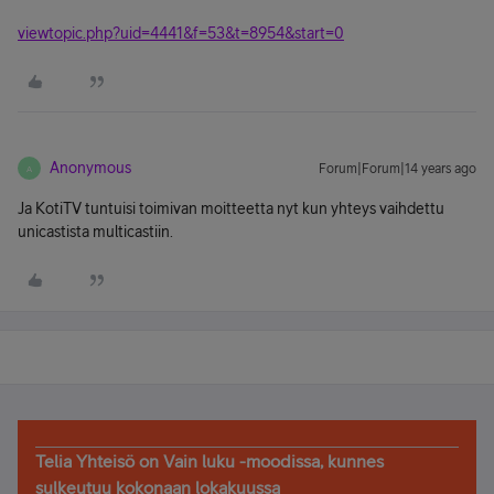
viewtopic.php?uid=4441&f=53&t=8954&start=0
Anonymous
Forum|Forum|14 years ago
A
Ja KotiTV tuntuisi toimivan moitteetta nyt kun yhteys vaihdettu
unicastista multicastiin.
Telia Yhteisö on Vain luku -moodissa, kunnes
sulkeutuu kokonaan lokakuussa