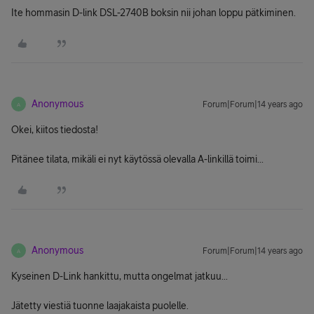
Ite hommasin D-link DSL-2740B boksin nii johan loppu pätkiminen.
Anonymous
Forum|Forum|14 years ago
A
Okei, kiitos tiedosta!
Pitänee tilata, mikäli ei nyt käytössä olevalla A-linkillä toimi...
Anonymous
Forum|Forum|14 years ago
A
Kyseinen D-Link hankittu, mutta ongelmat jatkuu...
Jätetty viestiä tuonne laajakaista puolelle.