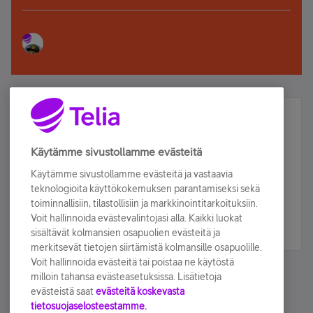
Älä jää paitsi – osallistu ja voita!
Tilaa Telian uutiskirje ja olet mukana arvonnassa.
Käytämme sivustollamme evästeitä
Samalla saat parhaat asiakasedut suoraan
Käytämme sivustollamme evästeitä ja vastaavia
sähköpostiisi.
teknologioita käyttökokemuksen parantamiseksi sekä
toiminnallisiin, tilastollisiin ja markkinointitarkoituksiin.
Voit hallinnoida evästevalintojasi alla. Kaikki luokat
Tilaa nyt
sisältävät kolmansien osapuolien evästeitä ja
merkitsevät tietojen siirtämistä kolmansille osapuolille.
Voit hallinnoida evästeitä tai poistaa ne käytöstä
milloin tahansa evästeasetuksissa. Lisätietoja
evästeistä saat
evästeitä koskevasta
tietosuojaselosteestamme.