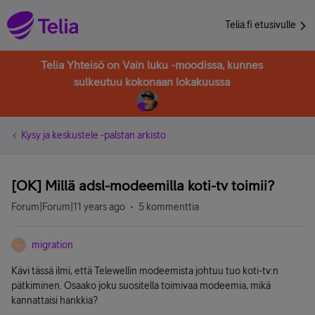
Telia.fi etusivulle
Telia Yhteisö on Vain luku -moodissa, kunnes
sulkeutuu kokonaan lokakuussa
Kysy ja keskustele -palstan arkisto
[OK] Millä adsl-modeemilla koti-tv toimii?
Forum|Forum|11 years ago
5 kommenttia
migration
M
Kävi tässä ilmi, että Telewellin modeemista johtuu tuo koti-tv:n
pätkiminen. Osaako joku suositella toimivaa modeemia, mikä
kannattaisi hankkia?