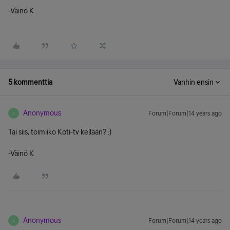
-Väinö K
5 kommenttia
Vanhin ensin
Anonymous
Forum|Forum|14 years ago
A
Tai siis, toimiiko Koti-tv kellään? :)
-Väinö K
Anonymous
Forum|Forum|14 years ago
A