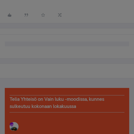
Telia Yhteisö on Vain luku -moodissa, kunnes
sulkeutuu kokonaan lokakuussa