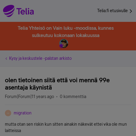
Telia.fi etusivulle
Telia Yhteisö on Vain luku -moodissa, kunnes
sulkeutuu kokonaan lokakuussa
Kysy ja keskustele -palstan arkisto
olen tietoinen siitä että voi mennä 99e
asentaja käynistä
Forum|Forum|11 years ago
0 kommenttia
migration
M
mutta otan sen riskin kun sitten ainakin näkevät ettei vika ole mun
laitteissa