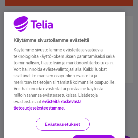
Älä jää paitsi – osallistu ja voita!
Tilaa Telian uutiskirje ja olet mukana arvonnassa.
Käytämme sivustollamme evästeitä
Samalla saat parhaat asiakasedut suoraan
Käytämme sivustollamme evästeitä ja vastaavia
sähköpostiisi.
teknologioita käyttökokemuksen parantamiseksi sekä
toiminnallisiin, tilastollisiin ja markkinointitarkoituksiin.
Voit hallinnoida evästevalintojasi alla. Kaikki luokat
Tilaa nyt
sisältävät kolmansien osapuolien evästeitä ja
merkitsevät tietojen siirtämistä kolmansille osapuolille.
Voit hallinnoida evästeitä tai poistaa ne käytöstä
milloin tahansa evästeasetuksissa. Lisätietoja
evästeistä saat
evästeitä koskevasta
tietosuojaselosteestamme.
Käyttöehdot
Accessibility statement
Evästeasetukset