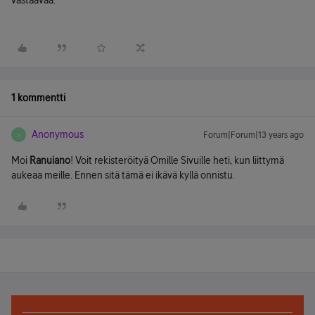
vastaavaa.
1 kommentti
Anonymous
Forum|Forum|13 years ago
A
Moi
Ranuiano
! Voit rekisteröityä Omille Sivuille heti, kun liittymä
aukeaa meille. Ennen sitä tämä ei ikävä kyllä onnistu.