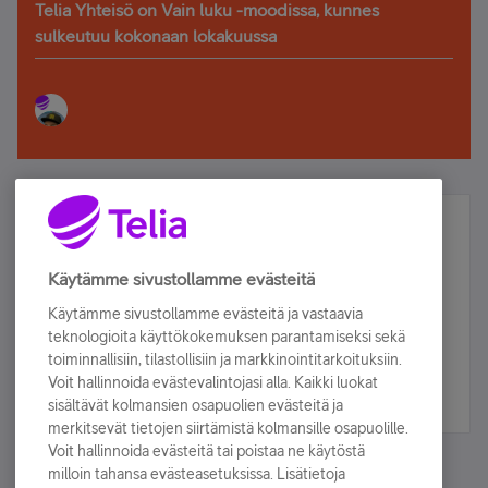
Telia Yhteisö on Vain luku -moodissa, kunnes
sulkeutuu kokonaan lokakuussa
Älä jää paitsi – osallistu ja voita!
Tilaa Telian uutiskirje ja olet mukana arvonnassa.
Käytämme sivustollamme evästeitä
Samalla saat parhaat asiakasedut suoraan
Käytämme sivustollamme evästeitä ja vastaavia
sähköpostiisi.
teknologioita käyttökokemuksen parantamiseksi sekä
toiminnallisiin, tilastollisiin ja markkinointitarkoituksiin.
Voit hallinnoida evästevalintojasi alla. Kaikki luokat
Tilaa nyt
sisältävät kolmansien osapuolien evästeitä ja
merkitsevät tietojen siirtämistä kolmansille osapuolille.
Voit hallinnoida evästeitä tai poistaa ne käytöstä
milloin tahansa evästeasetuksissa. Lisätietoja