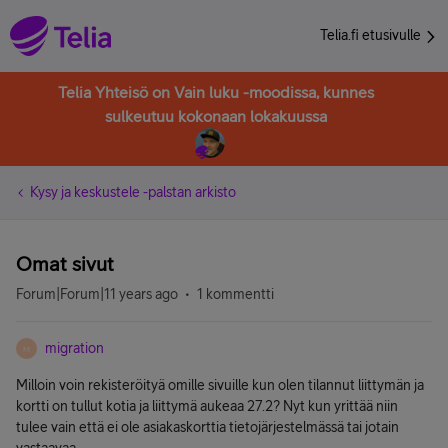
Telia.fi etusivulle
Telia Yhteisö on Vain luku -moodissa, kunnes
sulkeutuu kokonaan lokakuussa
Kysy ja keskustele -palstan arkisto
Omat sivut
Forum|Forum|11 years ago
1 kommentti
migration
M
Milloin voin rekisteröityä omille sivuille kun olen tilannut liittymän ja
kortti on tullut kotia ja liittymä aukeaa 27.2? Nyt kun yrittää niin
tulee vain että ei ole asiakaskorttia tietojärjestelmässä tai jotain