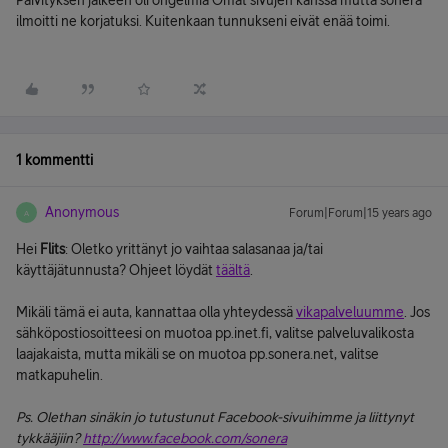
Päivityksen jälkeen oli ongelmia Omat sivujen kanssa mutta sonera
ilmoitti ne korjatuksi. Kuitenkaan tunnukseni eivät enää toimi.
1 kommentti
Anonymous
Forum|Forum|15 years ago
A
Hei
Flits
: Oletko yrittänyt jo vaihtaa salasanaa ja/tai
käyttäjätunnusta? Ohjeet löydät
täältä
.
Mikäli tämä ei auta, kannattaa olla yhteydessä
vikapalveluumme
. Jos
sähköpostiosoitteesi on muotoa pp.inet.fi, valitse palveluvalikosta
laajakaista, mutta mikäli se on muotoa pp.sonera.net, valitse
matkapuhelin.
Ps. Olethan sinäkin jo tutustunut Facebook-sivuihimme ja liittynyt
tykkääjiin?
http://www.facebook.com/sonera