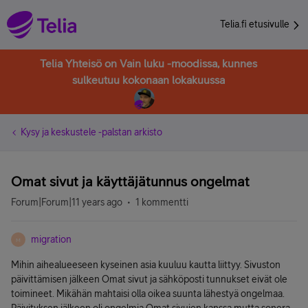
Telia.fi etusivulle
Telia Yhteisö on Vain luku -moodissa, kunnes
sulkeutuu kokonaan lokakuussa
Kysy ja keskustele -palstan arkisto
Omat sivut ja käyttäjätunnus ongelmat
Forum|Forum|11 years ago
1 kommentti
migration
M
Mihin aihealueeseen kyseinen asia kuuluu kautta liittyy. Sivuston
päivittämisen jälkeen Omat sivut ja sähköposti tunnukset eivät ole
toimineet. Mikähän mahtaisi olla oikea suunta lähestyä ongelmaa.