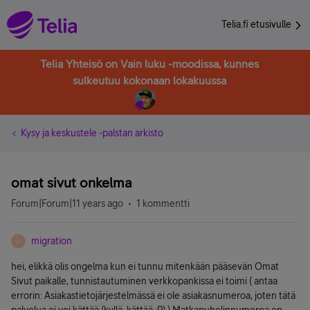
Telia.fi etusivulle
Telia Yhteisö on Vain luku -moodissa, kunnes
sulkeutuu kokonaan lokakuussa
Kysy ja keskustele -palstan arkisto
omat sivut onkelma
Forum|Forum|11 years ago
1 kommentti
migration
M
hei, elikkä olis ongelma kun ei tunnu mitenkään pääsevän Omat
Sivut paikalle, tunnistautuminen verkkopankissa ei toimi ( antaa
errorin: Asiakastietojärjestelmässä ei ole asiakasnumeroa, joten tätä