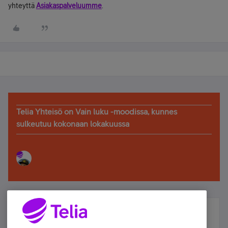
yhteyttä
Asiakaspalveluumme
.
Telia Yhteisö on Vain luku -moodissa, kunnes
sulkeutuu kokonaan lokakuussa
Älä jää paitsi – osallistu ja voita!