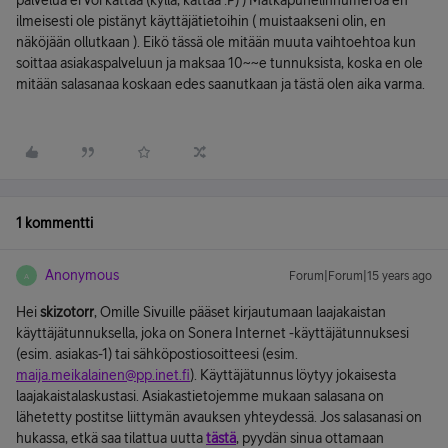
palvelua ei voi kättää (kyllä, kättää :P) ) Matkapuhelinnumeroa en
ilmeisesti ole pistänyt käyttäjätietoihin ( muistaakseni olin, en
näköjään ollutkaan ). Eikö tässä ole mitään muuta vaihtoehtoa kun
soittaa asiakaspalveluun ja maksaa 10~~e tunnuksista, koska en ole
mitään salasanaa koskaan edes saanutkaan ja tästä olen aika varma.
1 kommentti
Anonymous
Forum|Forum|15 years ago
A
Hei
skizotorr
, Omille Sivuille pääset kirjautumaan laajakaistan
käyttäjätunnuksella, joka on Sonera Internet -käyttäjätunnuksesi
(esim. asiakas-1) tai sähköpostiosoitteesi (esim.
maija.meikalainen@pp.inet.fi
). Käyttäjätunnus löytyy jokaisesta
laajakaistalaskustasi. Asiakastietojemme mukaan salasana on
lähetetty postitse liittymän avauksen yhteydessä. Jos salasanasi on
hukassa, etkä saa tilattua uutta
tästä
, pyydän sinua ottamaan