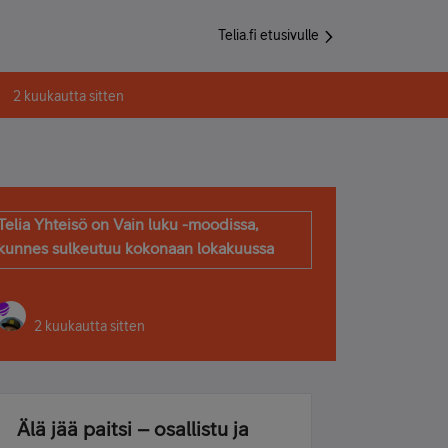
Telia.fi etusivulle
2 kuukautta sitten
Telia Yhteisö on Vain luku -moodissa,
kunnes sulkeutuu kokonaan lokakuussa
2 kuukautta sitten
Älä jää paitsi – osallistu ja