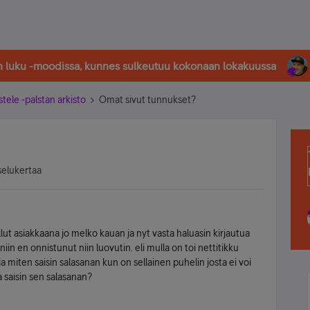
in luku -moodissa, kunnes sulkeutuu kokonaan lokakuussa
stele -palstan arkisto
Omat sivut tunnukset?
selukertaa
ut asiakkaana jo melko kauan ja nyt vasta haluasin kirjautua
in niin en onnistunut niin luovutin. eli mulla on toi nettitikku
a miten saisin salasanan kun on sellainen puhelin josta ei voi
a saisin sen salasanan?