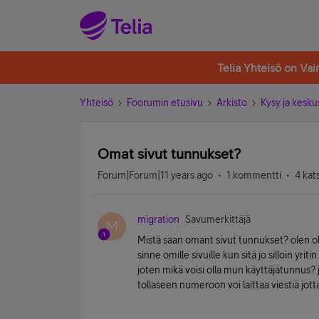
Telia Yhteisö on Va
Yhteisö
Foorumin etusivu
Arkisto
Kysy ja kesku
Omat sivut tunnukset?
Forum|Forum|11 years ago
1 kommentti
4 kat
migration
Savumerkittäjä
M
Mistä saan omant sivut tunnukset? olen oll
sinne omille sivuille kun sitä jo silloin yrit
joten mikä voisi olla mun käyttäjätunnus? j
tollaseen numeroon voi laittaa viestiä jott