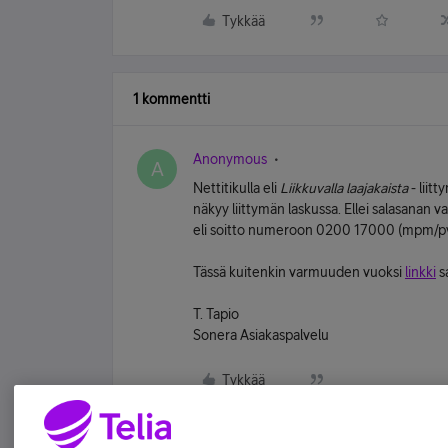
Tykkää
1 kommentti
Anonymous
A
Nettitikulla eli
Liikkuvalla laajakaista
- liit
näkyy liittymän laskussa. Ellei salasanan v
eli soitto numeroon 0200 17000 (mpm/pvm
Tässä kuitenkin varmuuden vuoksi
linkki
sa
T. Tapio
Sonera Asiakaspalvelu
Tykkää