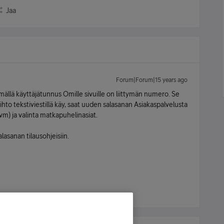
Jaa
Forum|Forum|15 years ago
tymällä käyttäjätunnus Omille sivuille on liittymän numero. Se
aihto tekstiviestillä käy, saat uuden salasanan Asiakaspalvelusta
) ja valinta matkapuhelinasiat.
lasanan tilausohjeisiin.