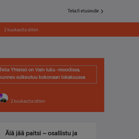
Telia.fi etusivulle
2 kuukautta sitten
Telia Yhteisö on Vain luku -moodissa,
kunnes sulkeutuu kokonaan lokakuussa
2 kuukautta sitten
Älä jää paitsi – osallistu ja