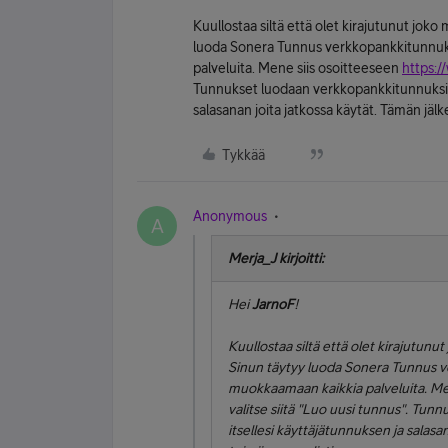
Kuullostaa siltä että olet kirajutunut jok
luoda Sonera Tunnus verkkopankkitunnuks
palveluita. Mene siis osoitteeseen
https:/
Tunnukset luodaan verkkopankkitunnuksilla,
salasanan joita jatkossa käytät. Tämän jälk
Tykkää
Anonymous
A
Merja_J kirjoitti:
Hei
JarnoF
!
Kuullostaa siltä että olet kirajutunu
Sinun täytyy luoda Sonera Tunnus v
muokkaamaan kaikkia palveluita. Me
valitse siitä "Luo uusi tunnus". Tunn
itsellesi käyttäjätunnuksen ja salasa