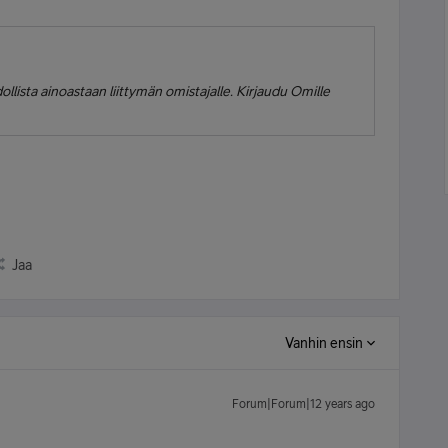
ista ainoastaan liittymän omistajalle. Kirjaudu Omille
Jaa
Vanhin ensin
Forum|Forum|12 years ago