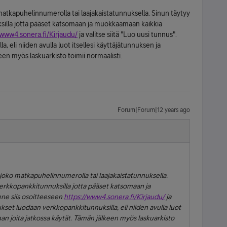
o matkapuhelinnumerolla tai laajakaistatunnuksella. Sinun täytyy
illa jotta pääset katsomaan ja muokkaamaan kaikkia
/www4.sonera.fi/Kirjaudu/
ja valitse siitä "Luo uusi tunnus".
 eli niiden avulla luot itsellesi käyttäjätunnuksen ja
een myös laskuarkisto toimii normaalisti.
Forum|Forum|12 years ago
t joko matkapuhelinnumerolla tai laajakaistatunnuksella.
erkkopankkitunnuksilla jotta pääset katsomaan ja
ne siis osoitteeseen
https://www4.sonera.fi/Kirjaudu/
ja
ukset luodaan verkkopankkitunnuksilla, eli niiden avulla luot
nan joita jatkossa käytät. Tämän jälkeen myös laskuarkisto