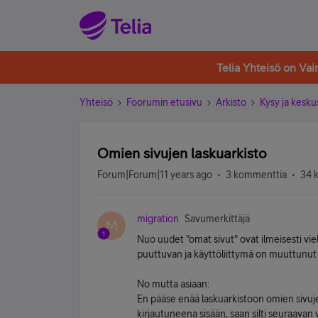
Telia Yhteisö on Va
Yhteisö
Foorumin etusivu
Arkisto
Kysy ja kesku
Omien sivujen laskuarkisto
Forum|Forum|11 years ago
3 kommenttia
34 
migration
Savumerkittäjä
M
Nuo uudet "omat sivut" ovat ilmeisesti vie
puuttuvan ja käyttöliittymä on muuttunut j
No mutta asiaan:
En pääse enää laskuarkistoon omien sivujen
kirjautuneena sisään, saan silti seuraavan