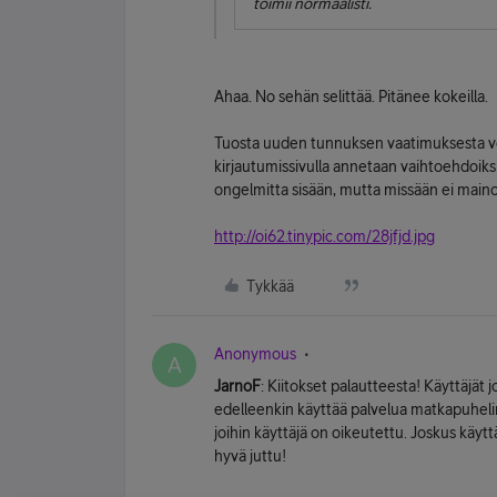
toimii normaalisti.
Ahaa. No sehän selittää. Pitänee kokeilla.
Tuosta uuden tunnuksen vaatimuksesta voi
kirjautumissivulla annetaan vaihtoehdoiksi
ongelmitta sisään, mutta missään ei mainoste
http://oi62.tinypic.com/28jfjd.jpg
Tykkää
Anonymous
A
JarnoF
: Kiitokset palautteesta! Käyttäjät j
edelleenkin käyttää palvelua matkapuhelinnu
joihin käyttäjä on oikeutettu. Joskus käytt
hyvä juttu!