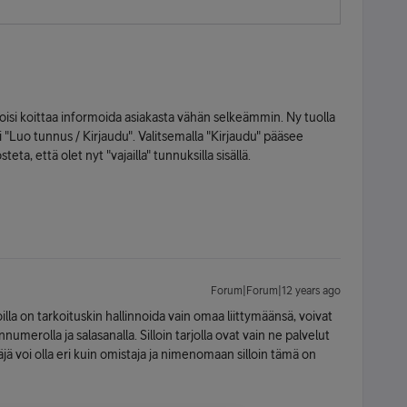
si koittaa informoida asiakasta vähän selkeämmin. Ny tuolla
 "Luo tunnus / Kirjaudu". Valitsemalla "Kirjaudu" pääsee
ta, että olet nyt "vajailla" tunnuksilla sisällä.
Forum|Forum|12 years ago
oilla on tarkoituskin hallinnoida vain omaa liittymäänsä, voivat
merolla ja salasanalla. Silloin tarjolla ovat vain ne palvelut
äjä voi olla eri kuin omistaja ja nimenomaan silloin tämä on