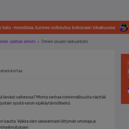
in luku -moodissa, kunnes sulkeutuu kokonaan lokakuussa
stele -palstan arkisto
Omien sivujen laskuarkisto
katselukertaa
lä lievästi vaiheessa? Monta vanhaa toiminnallisuutta näyttää
ostain syystä varsin epäkäytännölliseksi.
 kautta. Vaikka olen satavarmasti liittymän omistaja ja
 virheilmoituksen: