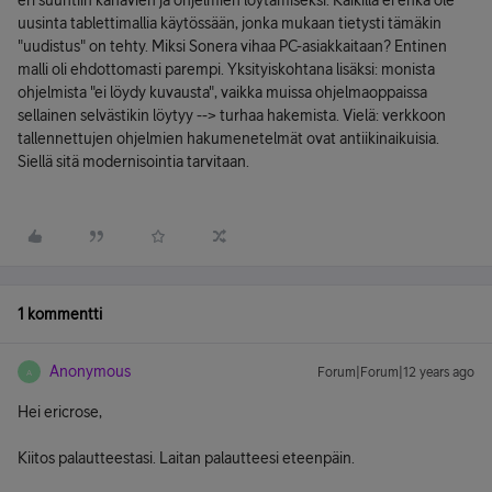
eri suuntiin kanavien ja ohjelmien löytämiseksi. Kaikilla ei ehkä ole
uusinta tablettimallia käytössään, jonka mukaan tietysti tämäkin
"uudistus" on tehty. Miksi Sonera vihaa PC-asiakkaitaan? Entinen
malli oli ehdottomasti parempi. Yksityiskohtana lisäksi: monista
ohjelmista "ei löydy kuvausta", vaikka muissa ohjelmaoppaissa
sellainen selvästikin löytyy --> turhaa hakemista. Vielä: verkkoon
tallennettujen ohjelmien hakumenetelmät ovat antiikinaikuisia.
Siellä sitä modernisointia tarvitaan.
1 kommentti
Anonymous
Forum|Forum|12 years ago
A
Hei ericrose,
Kiitos palautteestasi. Laitan palautteesi eteenpäin.