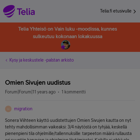
Telia.fi etusivulle
Telia Yhteisö on Vain luku -moodissa, kunnes
sulkeutuu kokonaan lokakuussa
Kysy ja keskustele -palstan arkisto
Omien Sivujen uudistus
Forum|Forum|11 years ago
1 kommentti
migration
M
Sonera Viihteen käyttö uudistettujen Omien Sivujen kautta on nyt
tehty mahdollisimman vaikeaksi: 3/4 näytöstä on tyhjää, keskellä
pienenpieni tila ohjelmille/tallennuksille: tarpeeton määrä rullausta