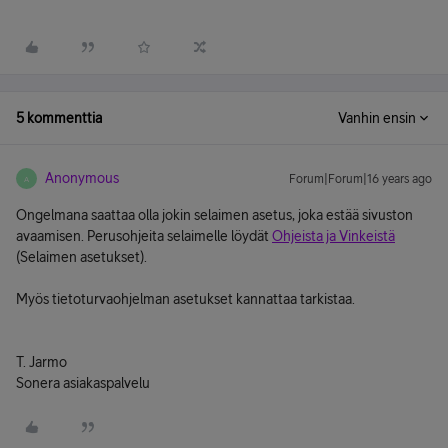
5 kommenttia
Vanhin ensin
Anonymous
Forum|Forum|16 years ago
A
Ongelmana saattaa olla jokin selaimen asetus, joka estää sivuston
avaamisen. Perusohjeita selaimelle löydät
Ohjeista ja Vinkeistä
(Selaimen asetukset).
Myös tietoturvaohjelman asetukset kannattaa tarkistaa.
T. Jarmo
Sonera asiakaspalvelu