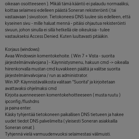
oikeaan osoitteeseen ). Mikäli tämä kääntö ei palaudu normaaliksi,
koittaa selaimesi edelleen päästä Soneran rekisteröinti ( tai
vastaavaan ) sivustoon. Tietokoneesi DNS luulee siis edelleen, että
kyseinen sivu - mille haluat mennä - pitäisi ohjautua rekisteröinti
sivuun, johon sinulla ei sillä hetkellä ole oikeuksia - tulee
vastaukseksi Access Denied. Kuten luultavasti pitääkin.
Korjaus (windows):
Avaa Windowsin komentokehoite. ( Win 7 + Vista - suorita
järjestelmänvalvojana ) - Käynnistysmenu, hakuun cmd -> oikealla
hiirenkorvalla mustan cmd kuvakkeen päältä ja valitse suorita
järjestelmänvalvojana / run as administrator.
Win XP: Käynnistävalikosta valitaan "Suorita" ja kirjoitetaan
avattavaksi ohjelmaksi cmd
Kirjoita auenneeseen komentokehoitteeseen ( musta ruutu )
ipconfig /flushdns
ja paina enter.
Käsky tyhjentää tietokoneen paikallisen DNS tietueen ja hakee
uudet tiedot DNS palvelimelta ( yleisesti Soneran asiakkailla
Soneran omat ).
Tyhjennä vielä varmuudenvuoksi selaimestasi välimuisti.