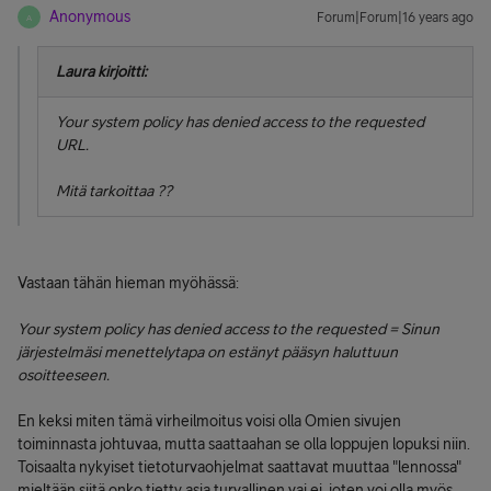
Anonymous
Forum|Forum|16 years ago
A
Laura kirjoitti:
Your system policy has denied access to the requested
URL.
Mitä tarkoittaa ??
Vastaan tähän hieman myöhässä:
Your system policy has denied access to the requested = Sinun
järjestelmäsi menettelytapa on estänyt pääsyn haluttuun
osoitteeseen.
En keksi miten tämä virheilmoitus voisi olla Omien sivujen
toiminnasta johtuvaa, mutta saattaahan se olla loppujen lopuksi niin.
Toisaalta nykyiset tietoturvaohjelmat saattavat muuttaa "lennossa"
mieltään siitä onko tietty asia turvallinen vai ei, joten voi olla myös