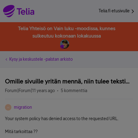
Telia.fi etusivulle
Telia Yhteisö on Vain luku -moodissa, kunnes
sulkeutuu kokonaan lokakuussa
Kysy ja keskustele -palstan arkisto
Omille sivuille yritän mennä, niin tulee teksti...
Forum|Forum|11 years ago
5 kommenttia
migration
M
Your system policy has denied access to the requested URL.
Mitä tarkoittaa ??