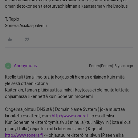
oman tietokoneen tietoturvaohjelman aikaansaama virheilmoitus.
T. Tapio
Sonera Asiakaspalvelu
Anonymous
Forum|Forum|13 years ago
A
Itselle tuli tämä ilmoitus, ja korjaus oli hieman erilainen kuin mitä
yleisesti ottaen kotona.
Kuitenkin, tämän pitäisi auttaa, mikäli käytössä ei ole muita laitteita
ohjaamassa liikennettä kuin Soneran modeemi.
Ongelma johtuu DNS:stä ( Domain Name System ) joka muuttaa
kirjoitetu osoitteet, esim
http://www.sonera.fi
ip osoitteiksi.
Kun Soneran rekisteröitymis sivu ( minulla ) tuli näkyviin ( jota ei olisi
pitänyt tulla ) ohjautui kaikki liikenne sinne. ( Kirjoitat
http://www.sonera.fi
-> ohjautuu rekisteröinti sivun IP:seen eikä