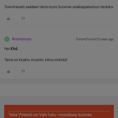
Toivottavasti saadaan tämä myös Soneran asiakaspalveluun tiedoksi.
Anonymous
Forum|Forum|13 years ago
A
Hei
Khd
,
Tämä on kirjattu muistiin, kiitos vinkistä!
Telia Yhteisö on Vain luku -moodissa, kunnes