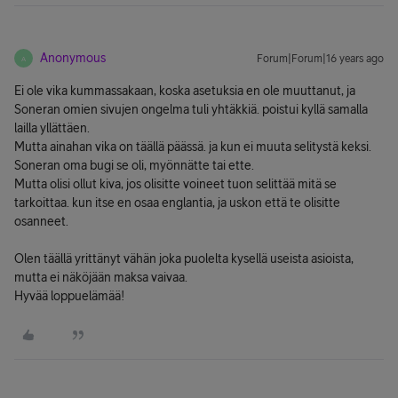
Anonymous
Forum|Forum|16 years ago
A
Ei ole vika kummassakaan, koska asetuksia en ole muuttanut, ja
Soneran omien sivujen ongelma tuli yhtäkkiä. poistui kyllä samalla
lailla yllättäen.
Mutta ainahan vika on täällä päässä. ja kun ei muuta selitystä keksi.
Soneran oma bugi se oli, myönnätte tai ette.
Mutta olisi ollut kiva, jos olisitte voineet tuon selittää mitä se
tarkoittaa. kun itse en osaa englantia, ja uskon että te olisitte
osanneet.
Olen täällä yrittänyt vähän joka puolelta kysellä useista asioista,
mutta ei näköjään maksa vaivaa.
Hyvää loppuelämää!