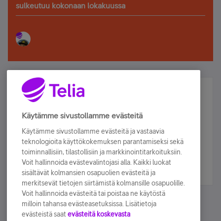
sulkeutuu kokonaan lokakuussa
Älä jää paitsi – osallistu ja voita!
Tilaa Telian uutiskirje ja olet mukana arvonnassa.
Käytämme sivustollamme evästeitä
Samalla saat parhaat asiakasedut suoraan
Käytämme sivustollamme evästeitä ja vastaavia
sähköpostiisi.
teknologioita käyttökokemuksen parantamiseksi sekä
toiminnallisiin, tilastollisiin ja markkinointitarkoituksiin.
Voit hallinnoida evästevalintojasi alla. Kaikki luokat
Tilaa nyt
sisältävät kolmansien osapuolien evästeitä ja
merkitsevät tietojen siirtämistä kolmansille osapuolille.
Voit hallinnoida evästeitä tai poistaa ne käytöstä
milloin tahansa evästeasetuksissa. Lisätietoja
evästeistä saat
evästeitä koskevasta