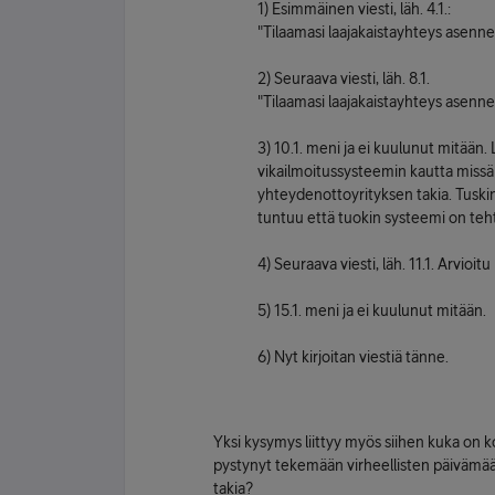
1) Esimmäinen viesti, läh. 4.1.:
"Tilaamasi laajakaistayhteys asenn
2) Seuraava viesti, läh. 8.1.
"Tilaamasi laajakaistayhteys asenn
3) 10.1. meni ja ei kuulunut mitään.
vikailmoitussysteemin kautta missä 
yhteydenottoyrityksen takia. Tuskin
tuntuu että tuokin systeemi on teht
4) Seuraava viesti, läh. 11.1. Arvioitu
5) 15.1. meni ja ei kuulunut mitään.
6) Nyt kirjoitan viestiä tänne.
Yksi kysymys liittyy myös siihen kuka on ko
pystynyt tekemään virheellisten päivämäärä
takia?