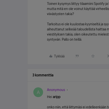
Toinen kysymys liittyy tilaamiini Spotify
mutta mitä en ole voinut käyttää virheelli
viivästysten takia?
Tarkoitus ei ole kuulostaa kyyniseltä ja sy
aiheuttanut selkeää taloudellista haittaa 
viestityksen takia, olen oikeutettu mieles
syntyvän. Pallo on teillä.
Tykkää
3 kommenttia
Anonymous
A
Hei
aripp
onko niin, että liittymäsi ei edelleenkään