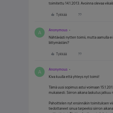
toimitettu 14.1.2013. Avoinna olevaa vikai
Tykkää
Anonymous
A
Nähtävästi nytten toimii, mutta aamulla ei 
liittymästäni?
Tykkää
Anonymous
A
Kiva kuulla että yhteys nyt toimii!
Tämä uusi sopimus astui voimaan 15.1.201
mukaisesti. Siirron aikana laskutus jatkuu 
Pahoittelen nyt ensinnäkin toimituksen vi
tiedottaneet sinua tarpeeksi siirron aikan