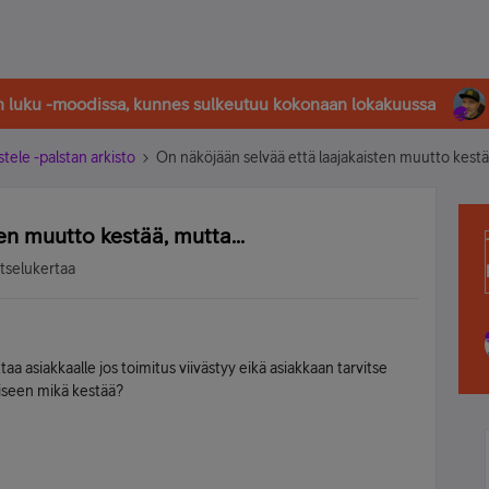
in luku -moodissa, kunnes sulkeutuu kokonaan lokakuussa
stele -palstan arkisto
On näköjään selvää että laajakaisten muutto kest
ten muutto kestää, mutta…
atselukertaa
ttaa asiakkaalle jos toimitus viivästyy eikä asiakkaan tarvitse
toiseen mikä kestää?