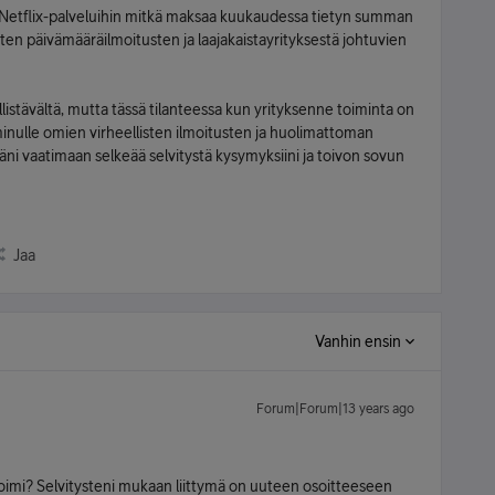
 ja Netflix-palveluihin mitkä maksaa kuukaudessa tietyn summan
sten päivämääräilmoitusten ja laajakaistayrityksestä johtuvien
yllistävältä, mutta tässä tilanteessa kun yrityksenne toiminta on
minulle omien virheellisten ilmoitusten ja huolimattoman
täni vaatimaan selkeää selvitystä kysymyksiini ja toivon sovun
Jaa
Vanhin ensin
Forum|Forum|13 years ago
 toimi? Selvitysteni mukaan liittymä on uuteen osoitteeseen