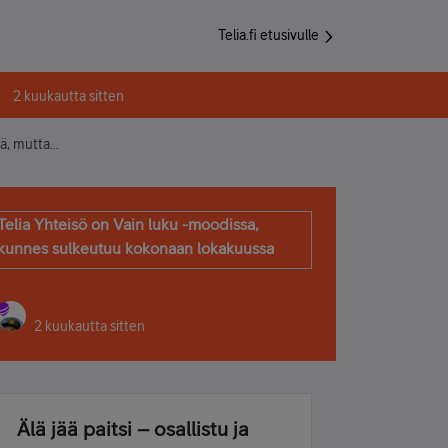
Telia.fi etusivulle
2 kuukautta sitten
ää, mutta…
Telia Yhteisö on Vain luku -moodissa,
kunnes sulkeutuu kokonaan lokakuussa
2 kuukautta sitten
Älä jää paitsi – osallistu ja