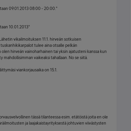
etaan 09.01.2013 08:00 - 20:00."
etaan 10.01.2013"
 Lähetin vikailmoituksen 11.1. hirveän sotkuisen
tuskanhikikarpalot tulee aina otsalle pelkän
 olen hirveän vainoharhainen tai yksin ajatusteni kanssa kun
y mahdollisimman vaikeaksi tahallaan. No se siitä.
 liittymäsi viankorjausaika on 15.1.
rvausvelvollinen tässä tilanteessa esim. etätöistä joita en ole
ilmoitusten ja laajakaistayrityksestä johtuvien viivästysten