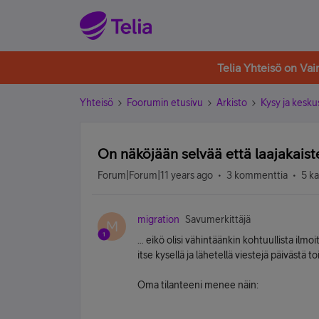
Telia Yhteisö on Va
Yhteisö
Foorumin etusivu
Arkisto
Kysy ja kesku
On näköjään selvää että laajakais
Forum|Forum|11 years ago
3 kommenttia
5 k
migration
Savumerkittäjä
M
… eikö olisi vähintäänkin kohtuullista ilmoi
itse kysellä ja lähetellä viestejä päivästä 
Oma tilanteeni menee näin: