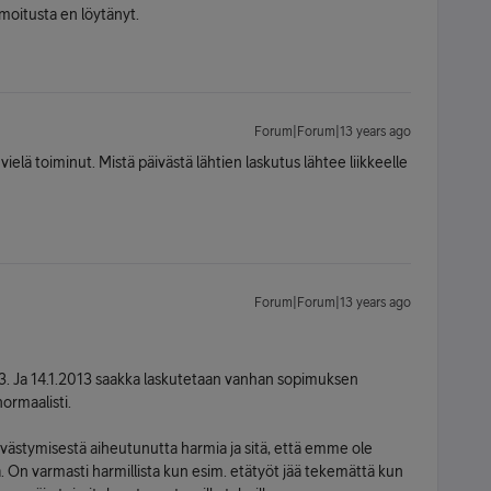
lmoitusta en löytänyt.
Forum|Forum|13 years ago
vielä toiminut. Mistä päivästä lähtien laskutus lähtee liikkeelle
Forum|Forum|13 years ago
3. Ja 14.1.2013 saakka laskutetaan vanhan sopimuksen
normaalisti.
ivästymisestä aiheutunutta harmia ja sitä, että emme ole
a. On varmasti harmillista kun esim. etätyöt jää tekemättä kun