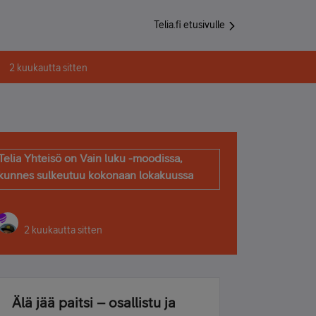
Telia.fi etusivulle
2 kuukautta sitten
Telia Yhteisö on Vain luku -moodissa,
kunnes sulkeutuu kokonaan lokakuussa
2 kuukautta sitten
Älä jää paitsi – osallistu ja