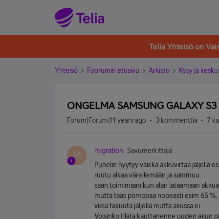
Telia Yhteisö on Va
Yhteisö
Foorumin etusivu
Arkisto
Kysy ja kesku
ONGELMA SAMSUNG GALAXY S3 
Forum|Forum|11 years ago
3 kommenttia
7 k
migration
Savumerkittäjä
M
Puhelin hyytyy vaikka akkuvirtaa jäljellä e
ruutu alkaa väreilemään ja sammuu.
saan toimimaan kun alan lataamaan akkua, 
mutta taas pomppaa nopeasti esim 65 %, n
vielä takuuta jäljellä mutta akussa ei.
Voisinko tilata kauttanenne uuden akun pu