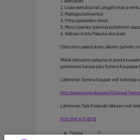
1. Asetukset
2. Lisää asetuksia tai Langattomat ja verk
3. Matkapuhelinverkot
4. Yhteyspisteiden nimet
5. Menu-painike (yleensä puhelimen alao
6. Valitaan kohta Palauta oletukset
Oletusten palautuksen jälkeen puhelin on
Mikäli oletusten palautus ei poista kuvaam
puhelimesi kanssa joko Sonera Kaupassa ta
Lähimmän Sonera Kaupan voit tarkistaa o
http://www.sonerakauppa.fi/kaupat?so
Lähimmän Tele Finlandin liikkeen voit tark
http://bit.ly/1tJB1iB
Tykkää