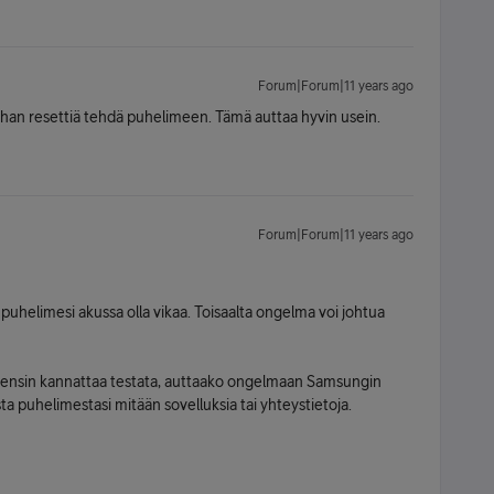
Forum|Forum|11 years ago
ehan resettiä tehdä puhelimeen. Tämä auttaa hyvin usein.
Forum|Forum|11 years ago
taa puhelimesi akussa olla vikaa. Toisaalta ongelma voi johtua
i ensin kannattaa testata, auttaako ongelmaan Samsungin
ta puhelimestasi mitään sovelluksia tai yhteystietoja.