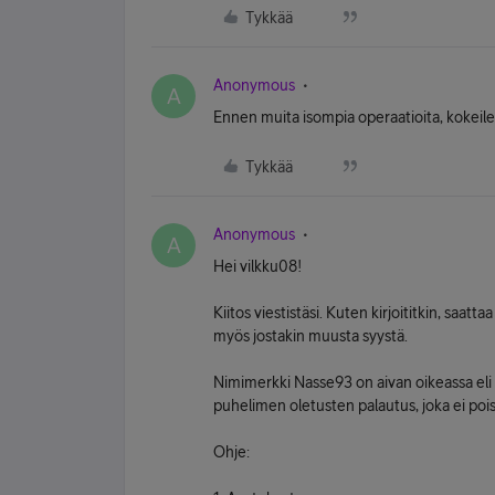
Tykkää
Anonymous
A
Ennen muita isompia operaatioita, kokeil
Tykkää
Anonymous
A
Hei vilkku08!
Kiitos viestistäsi. Kuten kirjoititkin, saat
myös jostakin muusta syystä.
Nimimerkki Nasse93 on aivan oikeassa el
puhelimen oletusten palautus, joka ei pois
Ohje: