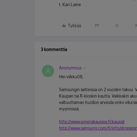
t. Kari Laine
Tykkää
3 kommenttia
Anonymous
A
Hei vilkku08,
Samsungin laitteissa on 2 vuoden takuu. 
Kaupan tai R-kioskin kautta. Vaikkakin akun
valtuuttaman huollon arvioda onko vika l
myynnissä.
http://www.sonerakauppa.fi/kaupat
http://www.samsung.com/fi/info/droppoin