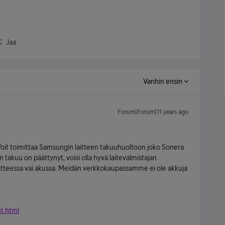
Jaa
Vanhin ensin
Forum|Forum|11 years ago
Voit toimittaa Samsungin laitteen takuuhuoltoon joko Sonera
 takuu on päättynyt, voisi olla hyvä laitevalmistajan
aitteessa vai akussa. Meidän verkkokaupassamme ei ole akkuja
t.html