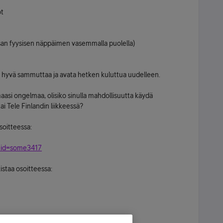
ot
san fyysisen näppäimen vasemmalla puolella)
 hyvä sammuttaa ja avata hetken kuluttua uudelleen.
aasi ongelmaa, olisiko sinulla mahdollisuutta käydä
i Tele Finlandin liikkeessä?
soitteessa:
meid=some3417
istaa osoitteessa: