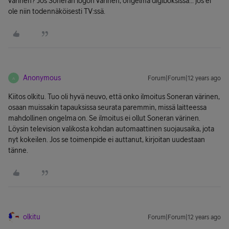
värinen? Jos Soneran logon värinen, ongelma digiboksissa... jos ei
ole niin todennäköisesti TV:ssä.
Anonymous
Forum|Forum|12 years ago
A
Kiitos olkitu. Tuo oli hyvä neuvo, että onko ilmoitus Soneran värinen,
osaan muissakin tapauksissa seurata paremmin, missä laitteessa
mahdollinen ongelma on. Se ilmoitus ei ollut Soneran värinen.
Löysin television valikosta kohdan automaattinen suojausaika, jota
nyt kokeilen. Jos se toimenpide ei auttanut, kirjoitan uudestaan
tänne.
olkitu
Forum|Forum|12 years ago