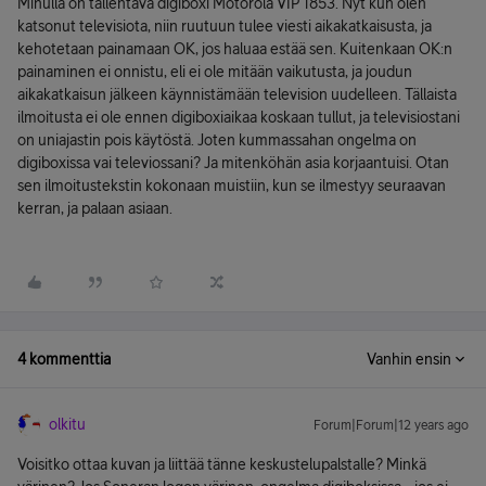
Minulla on tallentava digiboxi Motorola VIP 1853. Nyt kun olen
katsonut televisiota, niin ruutuun tulee viesti aikakatkaisusta, ja
kehotetaan painamaan OK, jos haluaa estää sen. Kuitenkaan OK:n
painaminen ei onnistu, eli ei ole mitään vaikutusta, ja joudun
aikakatkaisun jälkeen käynnistämään television uudelleen. Tällaista
ilmoitusta ei ole ennen digiboxiaikaa koskaan tullut, ja televisiostani
on uniajastin pois käytöstä. Joten kummassahan ongelma on
digiboxissa vai televiossani? Ja mitenköhän asia korjaantuisi. Otan
sen ilmoitustekstin kokonaan muistiin, kun se ilmestyy seuraavan
kerran, ja palaan asiaan.
4 kommenttia
Vanhin ensin
olkitu
Forum|Forum|12 years ago
Voisitko ottaa kuvan ja liittää tänne keskustelupalstalle? Minkä