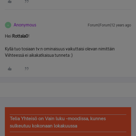
Anonymous
Forum|Forum|12 years ago
A
Hei
Rottala0
!
Kyllä tuo tosiaan tv:n ominaisuus vaikuttaisi olevan nimittäin
Viihteessä ei aikakatkaisua tunneta :)
Telia Yhteisö on Vain luku -moodissa, kunnes
sulkeutuu kokonaan lokakuussa