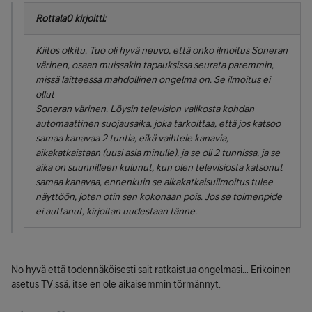
Rottala0 kirjoitti:
Kiitos olkitu. Tuo oli hyvä neuvo, että onko ilmoitus Soneran
värinen, osaan muissakin tapauksissa seurata paremmin,
missä laitteessa mahdollinen ongelma on. Se ilmoitus ei
ollut
Soneran värinen. Löysin television valikosta kohdan
automaattinen suojausaika, joka tarkoittaa, että jos katsoo
samaa kanavaa 2 tuntia, eikä vaihtele kanavia,
aikakatkaistaan (uusi asia minulle), ja se oli 2 tunnissa, ja se
aika on suunnilleen kulunut, kun olen televisiosta katsonut
samaa kanavaa, ennenkuin se aikakatkaisuilmoitus tulee
näyttöön, joten otin sen kokonaan pois. Jos se toimenpide
ei auttanut, kirjoitan uudestaan tänne.
No hyvä että todennäköisesti sait ratkaistua ongelmasi... Erikoinen
asetus TV:ssä, itse en ole aikaisemmin törmännyt.