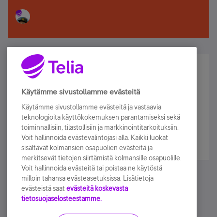
Älä jää paitsi – osallistu ja voita!
Tilaa Telian uutiskirje ja olet mukana arvonnassa.
Käytämme sivustollamme evästeitä
Samalla saat parhaat asiakasedut suoraan
Käytämme sivustollamme evästeitä ja vastaavia
sähköpostiisi.
teknologioita käyttökokemuksen parantamiseksi sekä
toiminnallisiin, tilastollisiin ja markkinointitarkoituksiin.
Voit hallinnoida evästevalintojasi alla. Kaikki luokat
Tilaa nyt
sisältävät kolmansien osapuolien evästeitä ja
merkitsevät tietojen siirtämistä kolmansille osapuolille.
Voit hallinnoida evästeitä tai poistaa ne käytöstä
milloin tahansa evästeasetuksissa. Lisätietoja
evästeistä saat
evästeitä koskevasta
tietosuojaselosteestamme.