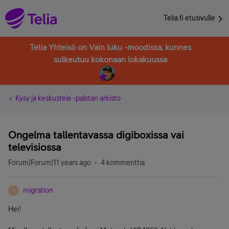
Telia.fi etusivulle
Telia Yhteisö on Vain luku -moodissa, kunnes
sulkeutuu kokonaan lokakuussa
Kysy ja keskustele -palstan arkisto
Ongelma tallentavassa digiboxissa vai
televisiossa
Forum|Forum|11 years ago
4 kommenttia
migration
M
Hei!