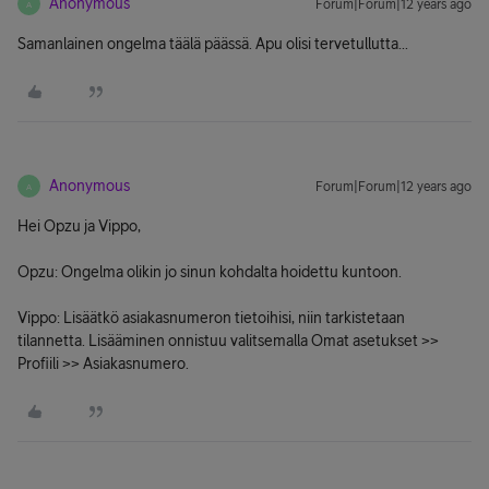
Anonymous
Forum|Forum|12 years ago
A
Samanlainen ongelma täälä päässä. Apu olisi tervetullutta...
Anonymous
Forum|Forum|12 years ago
A
Hei Opzu ja Vippo,
Opzu: Ongelma olikin jo sinun kohdalta hoidettu kuntoon.
Vippo: Lisäätkö asiakasnumeron tietoihisi, niin tarkistetaan
tilannetta. Lisääminen onnistuu valitsemalla Omat asetukset >>
Profiili >> Asiakasnumero.