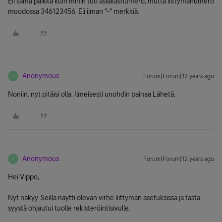
Eli sama paikka kuin mihin tuo asiakasnumero, mutta liittymänumero
muodossa 346123456. Eli ilman "-" merkkiä.
Anonymous
Forum|Forum|12 years ago
A
Noniin, nyt pitäisi olla. Ilmeisesti unohdin painaa Lähetä.
Anonymous
Forum|Forum|12 years ago
A
Hei Vippo,
Nyt näkyy. Seillä näytti olevan virhe liittymän asetuksissa ja tästä
syystä ohjautui tuolle rekisteröintisivulle.