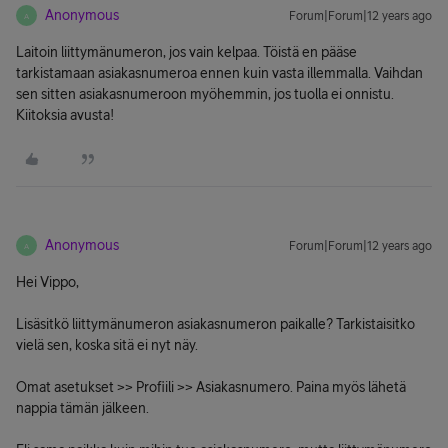
Anonymous
Forum|Forum|12 years ago
A
Laitoin liittymänumeron, jos vain kelpaa. Töistä en pääse
tarkistamaan asiakasnumeroa ennen kuin vasta illemmalla. Vaihdan
sen sitten asiakasnumeroon myöhemmin, jos tuolla ei onnistu.
Kiitoksia avusta!
Anonymous
Forum|Forum|12 years ago
A
Hei Vippo,
Lisäsitkö liittymänumeron asiakasnumeron paikalle? Tarkistaisitko
vielä sen, koska sitä ei nyt näy.
Omat asetukset >> Profiili >> Asiakasnumero. Paina myös lähetä
nappia tämän jälkeen.