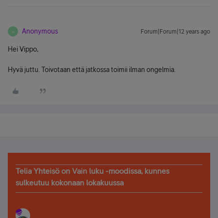
Anonymous
Forum|Forum|12 years ago
A
Hei Vippo,
Hyvä juttu. Toivotaan että jatkossa toimii ilman ongelmia.
Telia Yhteisö on Vain luku -moodissa, kunnes
sulkeutuu kokonaan lokakuussa