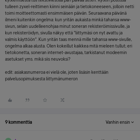
kytkemisestä tuli tekstiviestillä pari päivää sitten. Kytkin postissa
tulleen zyxel-reittimen kiinni seinään ja tietokoneeseen, jolloin netti
toimi moitteettomasti ensimmäisen päivän. Seuraavana päivänä
ilmeni kuitenkin ongelma: kun yritän aukaista minkä tahansa www-
sivun, selain uudelleenohjaa minut soneran rekisteröimissivulle, ja
kun rekisteröidyn, sivulla näkyy että "liittymäsi on nyt avattu ja
valmis käyttöön". Kun yritän taas mennä mille tahansa www-sivulle,
ongelma alkaa alusta. Olen kokeillut kaikkea mitä mieleen tullut; eri
tietokonetta, soneran internet-avustajaa, tarkistanut modeemin
asetukset yms. mikä siis neuvoksi?
edit: asiakasnumeroa ei vielä ole, joten lisäsin kenttään
palvelusopimuksesta liittymänumeron
9 kommenttia
Vanhin ensin