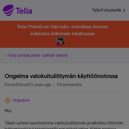
Telia.fi etusivulle
Telia Yhteisö on Vain luku -moodissa, kunnes
sulkeutuu kokonaan lokakuussa
Kysy ja keskustele -palstan arkisto
Ongelma valokuituliittymän käyttöönotossa
Forum|Forum|11 years ago
9 kommenttia
migration
M
Moi.
Tilasin uuteen asuntoomme valokuituliittymän ja vahvistus liittymän