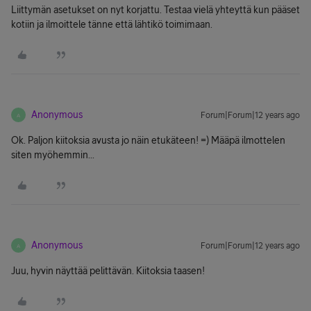
Liittymän asetukset on nyt korjattu. Testaa vielä yhteyttä kun pääset
kotiin ja ilmoittele tänne että lähtikö toimimaan.
Anonymous
Forum|Forum|12 years ago
A
Ok. Paljon kiitoksia avusta jo näin etukäteen! =) Määpä ilmottelen
siten myöhemmin...
Anonymous
Forum|Forum|12 years ago
A
Juu, hyvin näyttää pelittävän. Kiitoksia taasen!