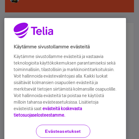
Älä jää paitsi – osallistu ja voita!
Tilaa Telian uutiskirje ja olet mukana arvonnassa.
Käytämme sivustollamme evästeitä
Samalla saat parhaat asiakasedut suoraan
Käytämme sivustollamme evästeitä ja vastaavia
sähköpostiisi.
teknologioita käyttökokemuksen parantamiseksi sekä
toiminnallisiin, tilastollisiin ja markkinointitarkoituksiin.
Voit hallinnoida evästevalintojasi alla. Kaikki luokat
Tilaa nyt
sisältävät kolmansien osapuolien evästeitä ja
merkitsevät tietojen siirtämistä kolmansille osapuolille.
Voit hallinnoida evästeitä tai poistaa ne käytöstä
milloin tahansa evästeasetuksissa. Lisätietoja
evästeistä saat
evästeitä koskevasta
tietosuojaselosteestamme.
Käyttöehdot
Accessibility statement
Evästeasetukset