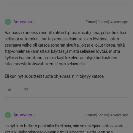
Anonymous
Forum|Forum|14 years ago
A
Vanhassa koneessa minulla olikin ftp-asiakasohjelma, ja koetin etsiä
sellaista uuteenkin, mutta pienellä etsimisellä en löytänyt, joten
seuraava vaihe oli katsoa soneran sivuilta, joissa ei ollut tietoa, mitä
fttp-ohjelmaa kannattaisi käyttää ja mistä sellaisen löytää, mutta
kylläkin (vanhentunut ja siksi käyttökelvoton ohje) tiediostojen
lataamisesta kotisivuhakemistoon selaimella.
Eli kun nyt suosittelit tuota ohjelmaa, niin täytyy katsoa.
Anonymous
Forum|Forum|14 years ago
A
Ja nyt kun hetken pähkäilin Firefoxia, niin se näköjään antaa avata
kotisivuhakemistossa olevan html-tiedoston ja edelleen sen