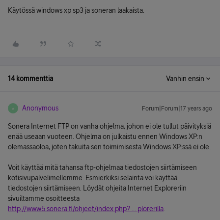
Käytössä windows xp sp3 ja soneran laakaista.
14 kommenttia
Vanhin ensin
Anonymous
Forum|Forum|17 years ago
A
Sonera Internet FTP on vanha ohjelma, johon ei ole tullut päivityksiä
enää useaan vuoteen. Ohjelma on julkaistu ennen Windows XP:n
olemassaoloa, joten takuita sen toimimisesta Windows XP:ssä ei ole.
Voit käyttää mitä tahansa ftp-ohjelmaa tiedostojen siirtämiseen
kotisivupalvelimellemme. Esmierkiksi selainta voi käyttää
tiedostojen siirtämiseen. Löydät ohjeita Internet Exploreriin
sivuiltamme osoitteesta
http://www5.sonera.fi/ohjeet/index.php? ... plorerilla
.