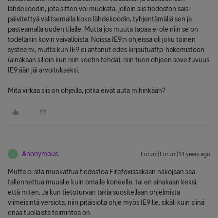
lähdekoodin, jota sitten voi muokata, jolloin siis tiedoston saisi
päivitettyä valitsemalla koko lähdekoodin, tyhjentämällä sen ja
pasteamalla uuden tilalle. Mutta jos muuta tapaa ei ole niin se on
todellakin kovin vaivalloista. Noissa IE9:n ohjeissa oli joku toinen
systeemi, mutta kun IE9 ei antanut edes kirjautuaftp-hakemistoon
(ainakaan silloin kun niin koetin tehdä), niin tuon ohjeen soveltuvuus
IE9:ään jäi arvoitukseksi.
Mitä virkaa siis on ohjeilla, jotka eivät auta mihinkään?
Anonymous
Forum|Forum|14 years ago
A
Mutta ei sitä muokattua tiedostoa Firefoxissakaan näköjään saa
tallennettua muualle kuin omalle koneelle, tai en ainakaan keksi,
että miten. Ja kun tietoturvan takia suositellaan ohjelmista
viimeisintä versiota, niin pitäisiolla ohje myös IE9:lle, sikäli kuin siinä
enää tuollaista toimintoa on.