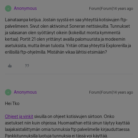
Anonymous
Forum|Forum|14 years ago
A
Lainataanpa ketjua. Jostain syystä en saa yhteyttä kotisivujen ftp-
palvelimeen. Sivut olen aktivoinut Soneran nettisivuilta. Tunnukset
ja salasanan olen syöttänyt oikein (kokeillut monta kymmentä
kertaa). Portit 21 olen yrittänyt availla palomuurista ja modeemin
asetuksista, mutta ilman tulosta. Yritän ottaa yhteyttä Explorerilla ja
erillisillä ftp-ohjelmilla. Mistähän vikaa lähtisi etsimään?
Anonymous
Forum|Forum|14 years ago
A
Hei Tko
Ohjeet ja vinkit
sivuilla on ohjeet kotisivujen siirtoon. Onko
asetukset niin kuin ohjeissa. Huomaathan että sinun täytyy kayttää
laajakaistaliittymän omia tunnuksia ftp palvelimelle kirjauduttaessa.
Pankkitunnuksilla luotuja tunnuksia ei tässä voi käyttää.