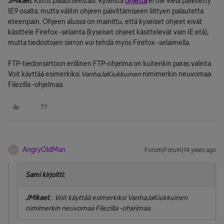
JMikael:
Kiitos palautteestasi. Kyseistä
ohjetta
ei ole vielä päivitetty
IE9 osalta, mutta välitin ohjeen päivittämiseen liittyen palautetta
eteenpäin. Ohjeen alussa on mainittu, että kyseiset ohjeet eivät
käsittele Firefox -selainta (kyseiset ohjeet käsittelevät vain IE:etä),
mutta tiedostojen siirron voi tehdä myös Firefox -selaimella.
FTP-tiedonsiirtoon erillinen FTP-ohjelma on kuitenkin paras valinta.
Voit käyttää esimerkiksi
VanhaJaKiukkuinen
nimimerkin neuvomaa
Filezilla -ohjelmaa.
AngryOldMan
Forum|Forum|14 years ago
A
Sami kirjoitti:
JMikael:
. Voit käyttää esimerkiksi
VanhaJaKiukkuinen
nimimerkin neuvomaa Filezilla -ohjelmaa.