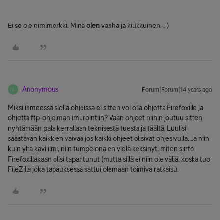
Ei se ole nimimerkki. Minä
olen
vanha ja kiukkuinen. ;-)
Anonymous
Forum|Forum|14 years ago
A
Miksi ihmeessä siellä ohjeissa ei sitten voi olla ohjetta Firefoxille ja
ohjetta ftp-ohjelman imurointiin? Vaan ohjeet niihin joutuu sitten
nyhtämään pala kerrallaan teknisestä tuesta ja täältä. Luulisi
säästävän kaikkien vaivaa jos kaikki ohjeet olisivat ohjesivulla. Ja niin
kuin yltä kävi ilmi, niin tumpelona en vielä keksinyt, miten siirto
Firefoxillakaan olisi tapahtunut (mutta sillä ei niin ole väliä, koska tuo
FileZilla joka tapauksessa sattui olemaan toimiva ratkaisu.