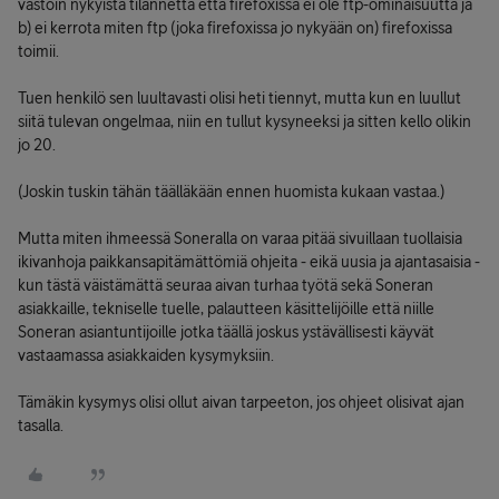
vastoin nykyistä tilannetta että firefoxissa ei ole ftp-ominaisuutta ja
b) ei kerrota miten ftp (joka firefoxissa jo nykyään on) firefoxissa
toimii.
Tuen henkilö sen luultavasti olisi heti tiennyt, mutta kun en luullut
siitä tulevan ongelmaa, niin en tullut kysyneeksi ja sitten kello olikin
jo 20.
(Joskin tuskin tähän täälläkään ennen huomista kukaan vastaa.)
Mutta miten ihmeessä Soneralla on varaa pitää sivuillaan tuollaisia
ikivanhoja paikkansapitämättömiä ohjeita - eikä uusia ja ajantasaisia -
kun tästä väistämättä seuraa aivan turhaa työtä sekä Soneran
asiakkaille, tekniselle tuelle, palautteen käsittelijöille että niille
Soneran asiantuntijoille jotka täällä joskus ystävällisesti käyvät
vastaamassa asiakkaiden kysymyksiin.
Tämäkin kysymys olisi ollut aivan tarpeeton, jos ohjeet olisivat ajan
tasalla.