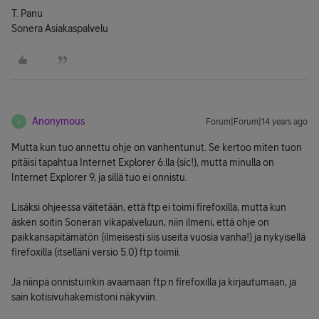
T. Panu
Sonera Asiakaspalvelu
Anonymous
Forum|Forum|14 years ago
A
Mutta kun tuo annettu ohje on vanhentunut. Se kertoo miten tuon
pitäisi tapahtua Internet Explorer 6:lla (sic!), mutta minulla on
Internet Explorer 9, ja sillä tuo ei onnistu.
Lisäksi ohjeessa väitetään, että ftp ei toimi firefoxilla, mutta kun
äsken soitin Soneran vikapalveluun, niin ilmeni, että ohje on
paikkansapitämätön (ilmeisesti siis useita vuosia vanha!) ja nykyisellä
firefoxilla (itselläni versio 5.0) ftp toimii.
Ja niinpä onnistuinkin avaamaan ftp:n firefoxilla ja kirjautumaan, ja
sain kotisivuhakemistoni näkyviin.