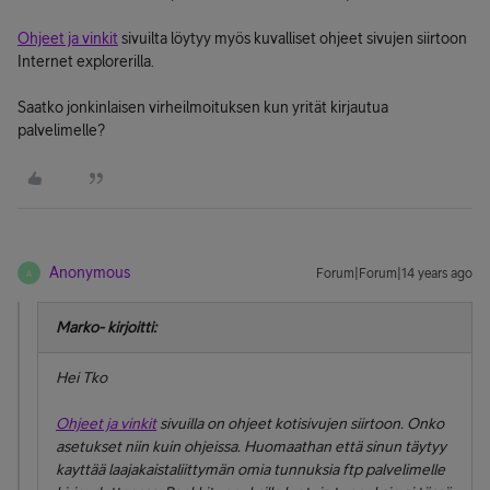
Ohjeet ja vinkit
sivuilta löytyy myös kuvalliset ohjeet sivujen siirtoon
Internet explorerilla.
Saatko jonkinlaisen virheilmoituksen kun yrität kirjautua
palvelimelle?
Anonymous
Forum|Forum|14 years ago
A
Marko- kirjoitti:
Hei Tko
Ohjeet ja vinkit
sivuilla on ohjeet kotisivujen siirtoon. Onko
asetukset niin kuin ohjeissa. Huomaathan että sinun täytyy
kayttää laajakaistaliittymän omia tunnuksia ftp palvelimelle