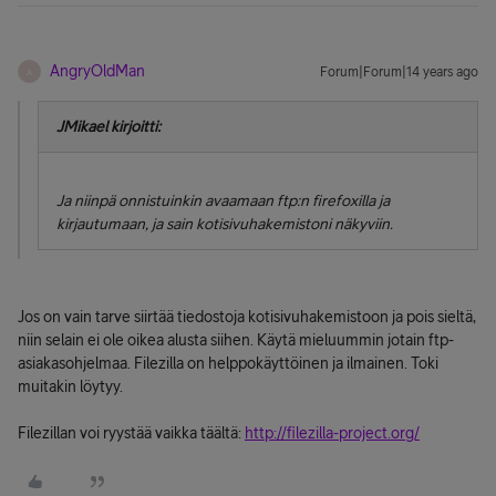
AngryOldMan
Forum|Forum|14 years ago
A
JMikael kirjoitti:
Ja niinpä onnistuinkin avaamaan ftp:n firefoxilla ja
kirjautumaan, ja sain kotisivuhakemistoni näkyviin.
Jos on vain tarve siirtää tiedostoja kotisivuhakemistoon ja pois sieltä,
niin selain ei ole oikea alusta siihen. Käytä mieluummin jotain ftp-
asiakasohjelmaa. Filezilla on helppokäyttöinen ja ilmainen. Toki
muitakin löytyy.
Filezillan voi ryystää vaikka täältä:
http://filezilla-project.org/