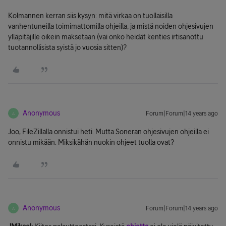
Kolmannen kerran siis kysyn: mitä virkaa on tuollaisilla
vanhentuneilla toimimattomilla ohjeilla, ja mistä noiden ohjesivujen
ylläpitäjille oikein maksetaan (vai onko heidät kenties irtisanottu
tuotannollisista syistä jo vuosia sitten)?
Anonymous
Forum|Forum|14 years ago
A
Joo, FileZillalla onnistui heti. Mutta Soneran ohjesivujen ohjeilla ei
onnistu mikään. Miksikähän nuokin ohjeet tuolla ovat?
Anonymous
Forum|Forum|14 years ago
A