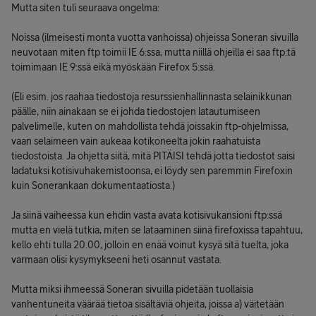
Mutta siten tuli seuraava ongelma:
Noissa (ilmeisesti monta vuotta vanhoissa) ohjeissa Soneran sivuilla
neuvotaan miten ftp toimii IE 6:ssa, mutta niillä ohjeilla ei saa ftp:tä
toimimaan IE 9:ssä eikä myöskään Firefox 5:ssä.
(Eli esim. jos raahaa tiedostoja resurssienhallinnasta selainikkunan
päälle, niin ainakaan se ei johda tiedostojen latautumiseen
palvelimelle, kuten on mahdollista tehdä joissakin ftp-ohjelmissa,
vaan selaimeen vain aukeaa kotikoneelta jokin raahatuista
tiedostoista. Ja ohjetta siitä, mitä PITÄISI tehdä jotta tiedostot saisi
ladatuksi kotisivuhakemistoonsa, ei löydy sen paremmin Firefoxin
kuin Sonerankaan dokumentaatiosta.)
Ja siinä vaiheessa kun ehdin vasta avata kotisivukansioni ftp:ssä
mutta en vielä tutkia, miten se lataaminen siinä firefoxissa tapahtuu,
kello ehti tulla 20.00, jolloin en enää voinut kysyä sitä tuelta, joka
varmaan olisi kysymykseeni heti osannut vastata.
Mutta miksi ihmeessä Soneran sivuilla pidetään tuollaisia
vanhentuneita väärää tietoa sisältäviä ohjeita, joissa a) väitetään