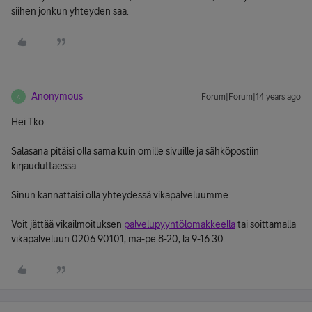
siihen jonkun yhteyden saa.
Anonymous
Forum|Forum|14 years ago
A
Hei Tko
Salasana pitäisi olla sama kuin omille sivuille ja sähköpostiin
kirjauduttaessa.
Sinun kannattaisi olla yhteydessä vikapalveluumme.
Voit jättää vikailmoituksen
palvelupyyntölomakkeella
tai soittamalla
vikapalveluun 0206 90101, ma-pe 8-20, la 9-16.30.