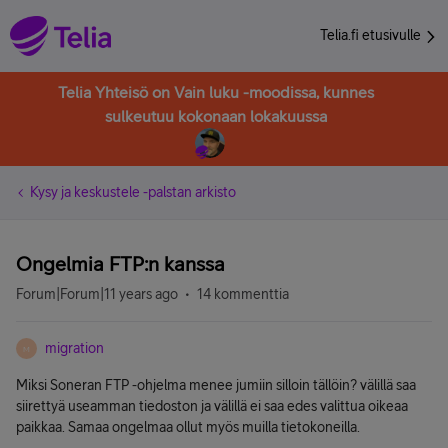
Telia.fi etusivulle
Telia Yhteisö on Vain luku -moodissa, kunnes
sulkeutuu kokonaan lokakuussa
Kysy ja keskustele -palstan arkisto
Ongelmia FTP:n kanssa
Forum|Forum|11 years ago
14 kommenttia
migration
M
Miksi Soneran FTP -ohjelma menee jumiin silloin tällöin? välillä saa
siirettyä useamman tiedoston ja välillä ei saa edes valittua oikeaa
paikkaa. Samaa ongelmaa ollut myös muilla tietokoneilla.