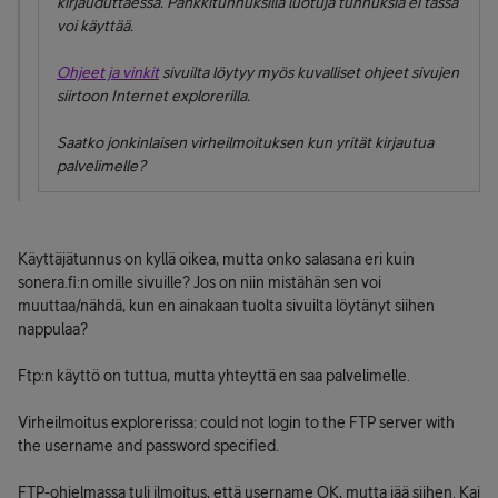
kirjauduttaessa. Pankkitunnuksilla luotuja tunnuksia ei tässä
voi käyttää.
Ohjeet ja vinkit
sivuilta löytyy myös kuvalliset ohjeet sivujen
siirtoon Internet explorerilla.
Saatko jonkinlaisen virheilmoituksen kun yrität kirjautua
palvelimelle?
Käyttäjätunnus on kyllä oikea, mutta onko salasana eri kuin
sonera.fi:n omille sivuille? Jos on niin mistähän sen voi
muuttaa/nähdä, kun en ainakaan tuolta sivuilta löytänyt siihen
nappulaa?
Ftp:n käyttö on tuttua, mutta yhteyttä en saa palvelimelle.
Virheilmoitus explorerissa: could not login to the FTP server with
the username and password specified.
FTP-ohjelmassa tuli ilmoitus, että username OK, mutta jää siihen. Kai