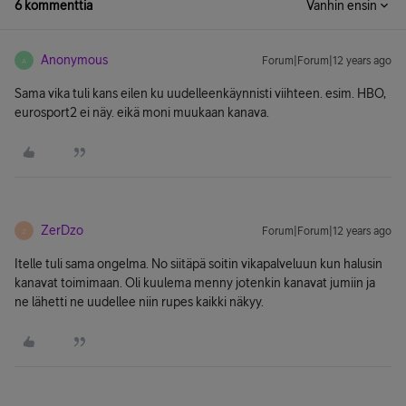
6 kommenttia
Vanhin ensin
Anonymous
Forum|Forum|12 years ago
A
Sama vika tuli kans eilen ku uudelleenkäynnisti viihteen. esim. HBO,
eurosport2 ei näy. eikä moni muukaan kanava.
ZerDzo
Forum|Forum|12 years ago
Z
Itelle tuli sama ongelma. No siitäpä soitin vikapalveluun kun halusin
kanavat toimimaan. Oli kuulema menny jotenkin kanavat jumiin ja
ne lähetti ne uudellee niin rupes kaikki näkyy.