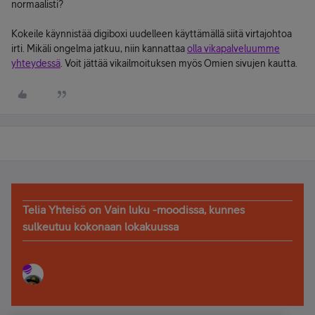
normaalisti?
Kokeile käynnistää digiboxi uudelleen käyttämällä siitä virtajohtoa
irti. Mikäli ongelma jatkuu, niin kannattaa
olla vikapalveluumme
yhteydessä
. Voit jättää vikailmoituksen myös Omien sivujen kautta.
Telia Yhteisö on Vain luku -moodissa, kunnes
sulkeutuu kokonaan lokakuussa