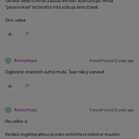
Taitavat siellä soneran päässä tekniset asiantuntijat tehdä
"parannuksia" tietämättä mitä sotkuja aiheuttavat.
Terv. sallee
Anonymous
Forum|Forum|12 years ago
A
Digiboksit resetointi auttoi mulla. Taas näkyy kanavat.
Anonymous
Forum|Forum|12 years ago
A
Hei sallee-a,
Vieläkö ongelma jatkuu ja onko nettiyhteys toiminut muuten