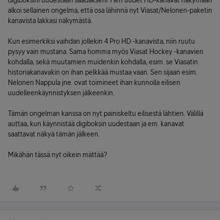
digiboksini uudestaan saadakseni Ylen uudet HD-kanavat näkymään
alkoi sellainen ongelma, että osa lähinnä nyt Viasat/Nelonen-paketin
kanavista lakkasi näkymästä.
Kun esimerkiksi vaihdan jollekin 4 Pro HD -kanavista, niin ruutu
pysyy vain mustana. Sama homma myös Viasat Hockey -kanavien
kohdalla, sekä muutamien muidenkin kohdalla, esim. se Viasatin
historiakanavakin on ihan pelkkää mustaa vaan. Sen sijaan esim.
Nelonen Nappula jne. ovat toimineet ihan kunnolla eilisen
uudelleenkäynnistyksen jälkeenkin.
Tämän ongelman kanssa on nyt painiskeltu eilisestä lähtien. Välillä
auttaa, kun käynnistää digiboksin uudestaan ja em. kanavat
saattavat näkyä tämän jälkeen.
Mikähän tässä nyt oikein mättää?