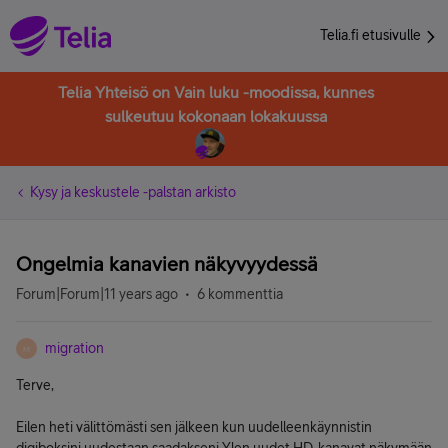
Telia.fi etusivulle
Telia Yhteisö on Vain luku -moodissa, kunnes
sulkeutuu kokonaan lokakuussa
Kysy ja keskustele -palstan arkisto
Ongelmia kanavien näkyvyydessä
Forum|Forum|11 years ago
6 kommenttia
migration
M
Terve,
Eilen heti välittömästi sen jälkeen kun uudelleenkäynnistin