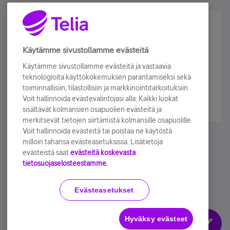
Älä jää paitsi – osallistu ja voita!
Tilaa Telian uutiskirje ja olet mukana arvonnassa.
Käytämme sivustollamme evästeitä
Samalla saat parhaat asiakasedut suoraan
Käytämme sivustollamme evästeitä ja vastaavia
sähköpostiisi.
teknologioita käyttökokemuksen parantamiseksi sekä
toiminnallisiin, tilastollisiin ja markkinointitarkoituksiin.
Voit hallinnoida evästevalintojasi alla. Kaikki luokat
Tilaa nyt
sisältävät kolmansien osapuolien evästeitä ja
merkitsevät tietojen siirtämistä kolmansille osapuolille.
Voit hallinnoida evästeitä tai poistaa ne käytöstä
milloin tahansa evästeasetuksissa. Lisätietoja
evästeistä saat
evästeitä koskevasta
tietosuojaselosteestamme.
Käyttöehdot
Accessibility statement
Evästeasetukset
Hyväksy evästeet
Evästeasetukset