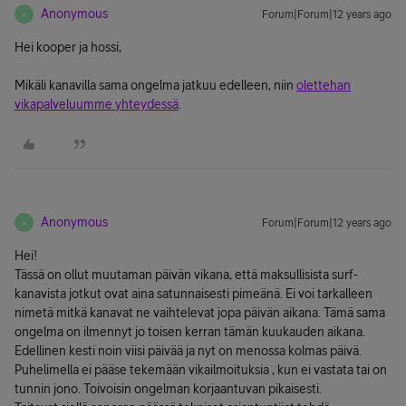
Anonymous
Forum|Forum|12 years ago
A
Hei kooper ja hossi,
Mikäli kanavilla sama ongelma jatkuu edelleen, niin
olettehan
vikapalveluumme yhteydessä
.
Anonymous
Forum|Forum|12 years ago
A
Hei!
Tässä on ollut muutaman päivän vikana, että maksullisista surf-
kanavista jotkut ovat aina satunnaisesti pimeänä. Ei voi tarkalleen
nimetä mitkä kanavat ne vaihtelevat jopa päivän aikana. Tämä sama
ongelma on ilmennyt jo toisen kerran tämän kuukauden aikana.
Edellinen kesti noin viisi päivää ja nyt on menossa kolmas päivä.
Puhelimella ei pääse tekemään vikailmoituksia , kun ei vastata tai on
tunnin jono. Toivoisin ongelman korjaantuvan pikaisesti.