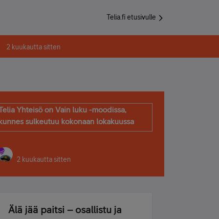
Telia.fi etusivulle
2 kuukautta sitten
Telia Yhteisö on Vain luku -moodissa,
kunnes sulkeutuu kokonaan lokakuussa
2 kuukautta sitten
Älä jää paitsi – osallistu ja