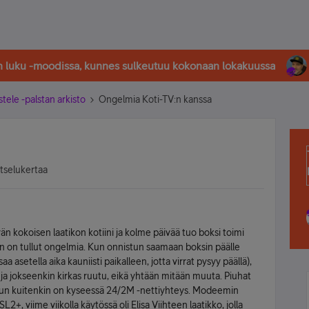
in luku -moodissa, kunnes sulkeutuu kokonaan lokakuussa
stele -palstan arkisto
Ongelmia Koti-TV:n kanssa
atselukertaa
än kokoisen laatikon kotiini ja kolme päivää tuo boksi toimi
n on tullut ongelmia. Kun onnistun saamaan boksin päälle
 asetella aika kauniisti paikalleen, jotta virrat pysyy päällä),
 ja jokseenkin kirkas ruutu, eikä yhtään mitään muuta. Piuhat
vän, kun kuitenkin on kyseessä 24/2M -nettiyhteys. Modeemin
, viime viikolla käytössä oli Elisa Viihteen laatikko, jolla