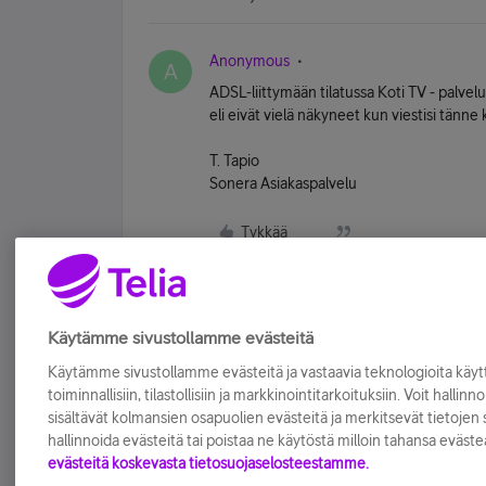
Anonymous
A
ADSL-liittymään tilatussa Koti TV - palve
eli eivät vielä näkyneet kun viestisi tänne ki
T. Tapio
Sonera Asiakaspalvelu
Tykkää
Käytämme sivustollamme evästeitä
Käytämme sivustollamme evästeitä ja vastaavia teknologioita kä
toiminnallisiin, tilastollisiin ja markkinointitarkoituksiin. Voit hallinn
sisältävät kolmansien osapuolien evästeitä ja merkitsevät tietojen si
hallinnoida evästeitä tai poistaa ne käytöstä milloin tahansa eväste
evästeitä koskevasta tietosuojaselosteestamme.