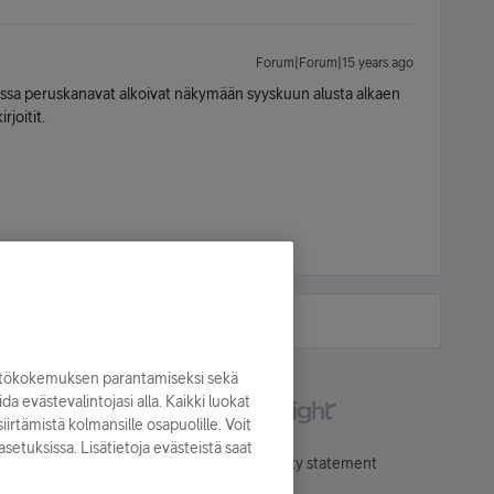
Forum|Forum|15 years ago
lussa peruskanavat alkoivat näkymään syyskuun alusta alkaen
rjoitit.
yttökokemuksen parantamiseksi sekä
oida evästevalintojasi alla. Kaikki luokat
irtämistä kolmansille osapuolille. Voit
asetuksissa. Lisätietoja evästeistä saat
Käyttöehdot
Accessibility statement