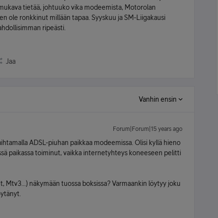
i mukava tietää, johtuuko vika modeemista, Motorolan
en ole ronkkinut millään tapaa. Syyskuu ja SM-Liigakausi
ahdollisimman ripeästi.
Jaa
Vanhin ensin
Forum|Forum|15 years ago
vaihtamalla ADSL-piuhan paikkaa modeemissa. Olisi kyllä hieno
sessä paikassa toiminut, vaikka internetyhteys koneeseen pelitti
Ylet, Mtv3...) näkymään tuossa boksissa? Varmaankin löytyy joku
öytänyt.