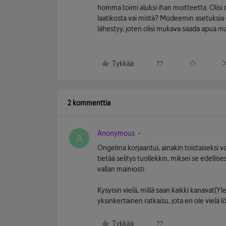
homma toimi aluksi ihan moitteetta. Olis
laatikosta vai mistä? Modeemin asetuksia 
lähestyy, joten olisi mukava saada apua m
Tykkää
2 kommenttia
Anonymous
A
Ongelma korjaantui, ainakin toistaiseksi 
tietää selitys tuollekkin, miksei se edelli
vallan mainiosti.
Kysyisin vielä, millä saan kaikki kanavat(
yksinkertainen ratkaisu, jota en ole vielä l
Tykkää