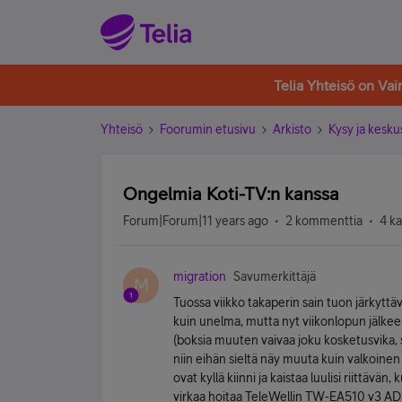
Telia Yhteisö on Va
Yhteisö
Foorumin etusivu
Arkisto
Kysy ja kesku
Ongelmia Koti-TV:n kanssa
Forum|Forum|11 years ago
2 kommenttia
4 k
migration
Savumerkittäjä
M
Tuossa viikko takaperin sain tuon järkyttäv
kuin unelma, mutta nyt viikonlopun jälkee
(boksia muuten vaivaa joku kosketusvika, saa
niin eihän sieltä näy muuta kuin valkoinen
ovat kyllä kiinni ja kaistaa luulisi riittä
virkaa hoitaa TeleWellin TW-EA510 v3 ADSL2+