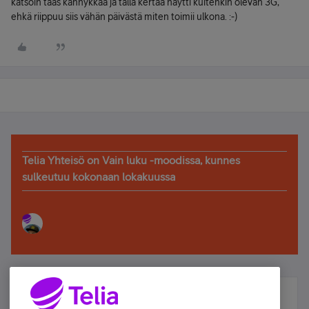
katsoin taas kännykkää ja tällä kertaa näytti kuitenkin olevan 3G,
ehkä riippuu siis vähän päivästä miten toimii ulkona. :-)
Telia Yhteisö on Vain luku -moodissa, kunnes
sulkeutuu kokonaan lokakuussa
Älä jää paitsi – osallistu ja voita!