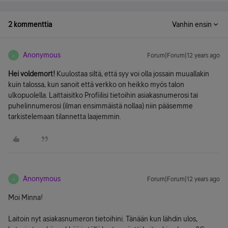
2 kommenttia
Vanhin ensin
Anonymous
Forum|Forum|12 years ago
A
Hei voldemort!
Kuulostaa siltä, että syy voi olla jossain muuallakin
kuin talossa, kun sanoit että verkko on heikko myös talon
ulkopuolella. Laittaisitko Profiilisi tietoihin asiakasnumerosi tai
puhelinnumerosi (ilman ensimmäistä nollaa) niin pääsemme
tarkistelemaan tilannetta laajemmin.
Anonymous
Forum|Forum|12 years ago
A
Moi Minna!
Laitoin nyt asiakasnumeron tietoihini. Tänään kun lähdin ulos,