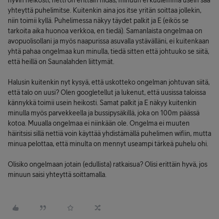
hyvin heikosti, netti on erittäin hidas, minuun ei kuulemma usein saa
yhteyttä puhelimitse. Kuitenkin aina jos itse yritän soittaa jollekin,
niin toimii kyllä. Puhelimessa näkyy täydet palkit ja E (eikös se
tarkoita aika huonoa verkkoa, en tiedä). Samanlaista ongelmaa on
avopuolisollani ja myös naapurissa asuvalla ystävälläni, ei kuitenkaan
yhtä pahaa ongelmaa kun minulla, tiedä sitten että johtuuko se siitä,
että heillä on Saunalahden liittymät.
Halusin kuitenkin nyt kysyä, että uskotteko ongelman johtuvan siitä,
että talo on uusi? Olen googletellut ja lukenut, että uusissa taloissa
kännykkä toimii usein heikosti. Samat palkit ja E näkyy kuitenkin
minulla myös parvekkeella ja bussipysäkillä, joka on 100m päässä
kotoa. Muualla ongelmaa ei niinkään ole. Ongelma ei muuten
häiritsisi sillä nettiä voin käyttää yhdistämällä puhelimen wifiin, mutta
minua pelottaa, että minulta on mennyt useampi tärkeä puhelu ohi.
Olisiko ongelmaan jotain (edullista) ratkaisua? Olisi erittäin hyvä, jos
minuun saisi yhteyttä soittamalla.