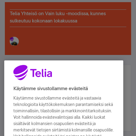
Telia Yhteisö on Vain luku -moodissa, kunnes
sulkeutuu kokonaan lokakuussa
Älä jää paitsi – osallistu ja voita!
Tilaa Telian uutiskirje ja olet mukana arvonnassa.
Käytämme sivustollamme evästeitä
Samalla saat parhaat asiakasedut suoraan
Käytämme sivustollamme evästeitä ja vastaavia
sähköpostiisi.
teknologioita käyttökokemuksen parantamiseksi sekä
toiminnallisiin, tilastollisiin ja markkinointitarkoituksiin.
Voit hallinnoida evästevalintojasi alla. Kaikki luokat
Tilaa nyt
sisältävät kolmansien osapuolien evästeitä ja
merkitsevät tietojen siirtämistä kolmansille osapuolille.