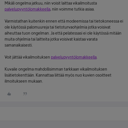
Mikäli ongelma jatkuu, niin voisit laittaa vikailmoitusta
palvelupyyntölomakkeella
, niin voimme tutkia asiaa.
Varmistathan kuitenkin ennen että modeemissa tai tietokoneessa ei
ole käytössä palomuureja tai tietoturvaohjelmia jotka voisivat
aiheuttaa tuon ongelman. Ja että pelatessasi ei ole käytössä mitään
muita ohjelmia tai laitteita jotka voisivat kaistaa varata
samanaikaisesti.
Voit jättää vikailmoituksen
palvelupyyntölomakkeella
.
Kuvaile ongelma mahdollisimman tarkkaan vikailmoituksen
lisätietokenttään. Kannattaa liittää myös nuo kuvien osoitteet
ilmoitukseen mukaan.