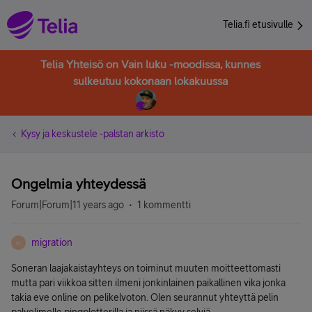
Telia.fi etusivulle
Telia Yhteisö on Vain luku -moodissa, kunnes
sulkeutuu kokonaan lokakuussa
Kysy ja keskustele -palstan arkisto
Ongelmia yhteydessä
Forum|Forum|11 years ago
1 kommentti
migration
M
Soneran laajakaistayhteys on toiminut muuten moitteettomasti
mutta pari viikkoa sitten ilmeni jonkinlainen paikallinen vika jonka
takia eve online on pelikelvoton. Olen seurannut yhteyttä pelin