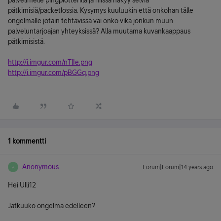
palvelimelle pingplotterilla ja niissä näkyy selviä
pätkimisiä/packetlossia. Kysymys kuuluukin että onkohan tälle
ongelmalle jotain tehtävissä vai onko vika jonkun muun
palveluntarjoajan yhteyksissä? Alla muutama kuvankaappaus
pätkimisistä.
http://i.imgur.com/nTlIe.png
http://i.imgur.com/pBGGq.png
1 kommentti
Anonymous
Forum|Forum|14 years ago
A
Hei Ulli12
Jatkuuko ongelma edelleen?