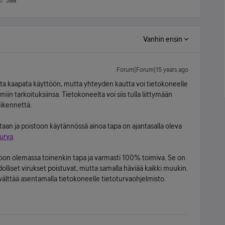
Jaa
Vanhin ensin
Forum|Forum|15 years ago
a kaapata käyttöön, mutta yhteyden kautta voi tietokoneelle
iin tarkoituksiinsa. Tietokoneelta voi siis tulla liittymään
iikennettä.
taan ja poistoon käytännössä ainoa tapa on ajantasalla oleva
urva
.
oon olemassa toinenkin tapa ja varmasti 100% toimiva. Se on
lliset virukset poistuvat, mutta samalla häviää kaikki muukin.
älttää asentamalla tietokoneelle tietoturvaohjelmisto.