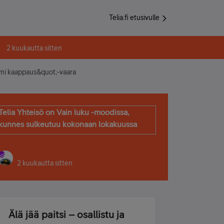
Telia.fi etusivulle
2 kuukautta sitten
mi kaappaus&quot;-vaara
Telia Yhteisö on Vain luku -moodissa,
kunnes sulkeutuu kokonaan lokakuussa
2 kuukautta sitten
Älä jää paitsi – osallistu ja