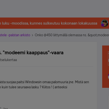
in luku -moodissa, kunnes sulkeutuu kokonaan lokakuussa
stele -palstan arkisto
Onko @450 liittymällä olemassa ns. &quot;modee
s. "modeemi kaappaus"-vaara
atselukertaa
laista suojaa paitsi Windowsin omaa palomuuria jne. Mistä sen
in tulee seuraava lasku ? Kiitos ! ( anteeksi