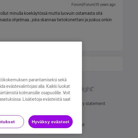
Forum|Forum|15 years ago
i ollut minulla koekäytössä mutta luovuin ostamasta sitä
maista ohjelmaa , joka skannaa tietokonettani ja joskus onkin
yttökokemuksen parantamiseksi sekä
oida evästevalintojasi alla. Kaikki luokat
irtämistä kolmansille osapuolille. Voit
asetuksissa. Lisätietoja evästeistä saat
Käyttöehdot
Accessibility statement
etukset
Hyväksy evästeet
Evästeasetukset