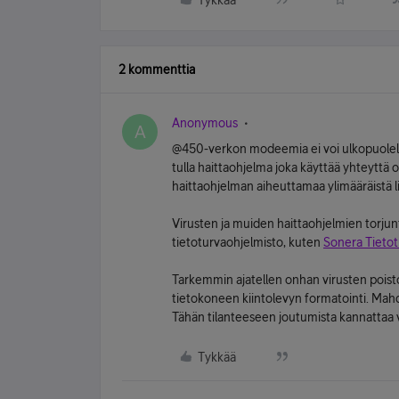
Tykkää
2 kommenttia
Anonymous
A
@450-verkon modeemia ei voi ulkopuolelt
tulla haittaohjelma joka käyttää yhteyttä om
haittaohjelman aiheuttamaa ylimääräistä l
Virusten ja muiden haittaohjelmien torjun
tietoturvaohjelmisto, kuten
Sonera Tietot
Tarkemmin ajatellen onhan virusten poist
tietokoneen kiintolevyn formatointi. Mahdo
Tähän tilanteeseen joutumista kannattaa v
Tykkää