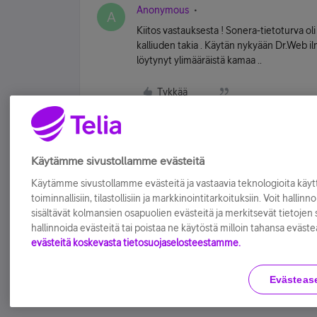
Anonymous
A
Kiitos vastauksesta ! Sonera-tietoturva ol
kalliuden takia . Käytän nykyään Dr.Web il
löytynyt ylimääräistä kamaa ..
Tykkää
Käytämme sivustollamme evästeitä
Käytämme sivustollamme evästeitä ja vastaavia teknologioita kä
toiminnallisiin, tilastollisiin ja markkinointitarkoituksiin. Voit hallinn
sisältävät kolmansien osapuolien evästeitä ja merkitsevät tietojen si
hallinnoida evästeitä tai poistaa ne käytöstä milloin tahansa eväste
evästeitä koskevasta tietosuojaselosteestamme.
Evästeas