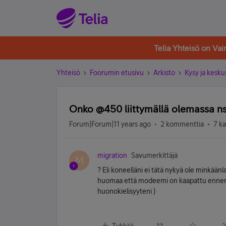
Telia Yhteisö on Va
Yhteisö
Foorumin etusivu
Arkisto
Kysy ja kesku
Onko @450 liittymällä olemassa n
Forum|Forum|11 years ago
2 kommenttia
7 k
migration
Savumerkittäjä
M
? Eli koneelläni ei tätä nykyä ole minkään
huomaa että modeemi on kaapattu ennen ku
huonokielisyyteni )