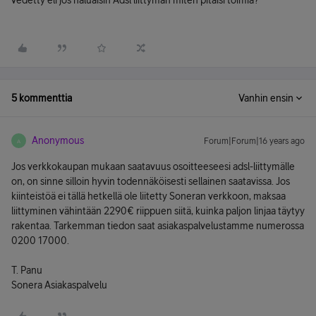
vedetty eli jos haluaisin Adsl liittymän miten pitäisi toimia?
5 kommenttia
Vanhin ensin
Anonymous
Forum|Forum|16 years ago
A
Jos verkkokaupan mukaan saatavuus osoitteeseesi adsl-liittymälle
on, on sinne silloin hyvin todennäköisesti sellainen saatavissa. Jos
kiinteistöä ei tällä hetkellä ole liitetty Soneran verkkoon, maksaa
liittyminen vähintään 2290€ riippuen siitä, kuinka paljon linjaa täytyy
rakentaa. Tarkemman tiedon saat asiakaspalvelustamme numerossa
0200 17000.
T. Panu
Sonera Asiakaspalvelu