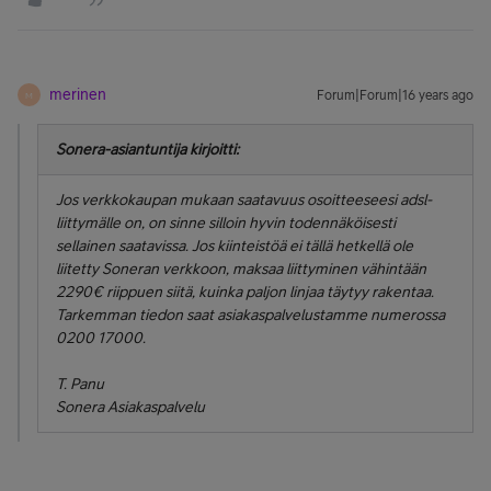
merinen
Forum|Forum|16 years ago
M
Sonera-asiantuntija kirjoitti:
Jos verkkokaupan mukaan saatavuus osoitteeseesi adsl-
liittymälle on, on sinne silloin hyvin todennäköisesti
sellainen saatavissa. Jos kiinteistöä ei tällä hetkellä ole
liitetty Soneran verkkoon, maksaa liittyminen vähintään
2290€ riippuen siitä, kuinka paljon linjaa täytyy rakentaa.
Tarkemman tiedon saat asiakaspalvelustamme numerossa
0200 17000.
T. Panu
Sonera Asiakaspalvelu