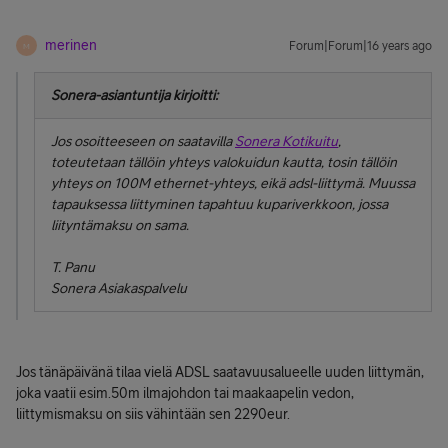
merinen
Forum|Forum|16 years ago
M
Sonera-asiantuntija kirjoitti:
Jos osoitteeseen on saatavilla
Sonera Kotikuitu
,
toteutetaan tällöin yhteys valokuidun kautta, tosin tällöin
yhteys on 100M ethernet-yhteys, eikä adsl-liittymä. Muussa
tapauksessa liittyminen tapahtuu kupariverkkoon, jossa
liityntämaksu on sama.
T. Panu
Sonera Asiakaspalvelu
Jos tänäpäivänä tilaa vielä ADSL saatavuusalueelle uuden liittymän,
joka vaatii esim.50m ilmajohdon tai maakaapelin vedon,
liittymismaksu on siis vähintään sen 2290eur.