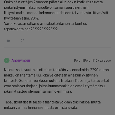
Onko näin että jos 2 vuoden päästä alue onkin kotikuitu aluetta,
jonka liittymismaksu kuidulle on saman suuruinen, niin
liittymismaksu menee kokonaan uudelleen tai vanhasta liittymästä
hyvitetään esim. 90%.
Vai onko asian ratkaisu aina aluekohtainen tai kenties
tapauskohtainen???????????????
Anonymous
Forum|Forum|16 years ago
A
Kuidun saatavuutta ei oikein mitenkään voi ennakoida. 2290 euron
maksu on liitäntämaksu, joka veloitetaan aina kun yksityinen
kiinteistö Soneran verkkoon uutena liitetään. Kupari- ja kuituverkot
ovat omia verkkojaan, joissa kummassakin on oma liittymämaksu,
joka nyt sattuu olemaan sama molemmissa.
Tapauskohtaisesti tällaisia tilanteita voidaan toki katsoa, mutta
mitään varmaa hinnanalennusta ei niistä luvata.