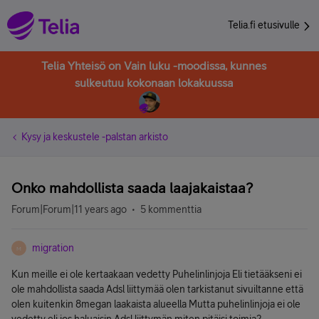
Telia.fi etusivulle
Telia Yhteisö on Vain luku -moodissa, kunnes
sulkeutuu kokonaan lokakuussa
Kysy ja keskustele -palstan arkisto
Onko mahdollista saada laajakaistaa?
Forum|Forum|11 years ago
5 kommenttia
migration
M
Kun meille ei ole kertaakaan vedetty Puhelinlinjoja Eli tietääkseni ei
ole mahdollista saada Adsl liittymää olen tarkistanut sivuiltanne että
olen kuitenkin 8megan laakaista alueella Mutta puhelinlinjoja ei ole