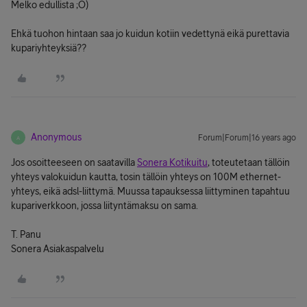
Melko edullista ;O)
Ehkä tuohon hintaan saa jo kuidun kotiin vedettynä eikä purettavia
kupariyhteyksiä??
Anonymous
Forum|Forum|16 years ago
A
Jos osoitteeseen on saatavilla
Sonera Kotikuitu
, toteutetaan tällöin
yhteys valokuidun kautta, tosin tällöin yhteys on 100M ethernet-
yhteys, eikä adsl-liittymä. Muussa tapauksessa liittyminen tapahtuu
kupariverkkoon, jossa liityntämaksu on sama.
T. Panu
Sonera Asiakaspalvelu