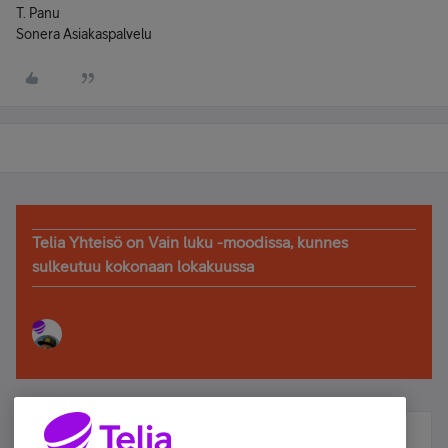
T. Panu
Sonera Asiakaspalvelu
Telia Yhteisö on Vain luku -moodissa, kunnes
sulkeutuu kokonaan lokakuussa
Älä jää paitsi – osallistu ja voita!