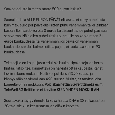
Saako tiedustella miten saatte 500 euron laskut?
Saunalahdella ALLE EURON PÄIVÄT eli laskua ei kerry puheluista
kuin max. euro per päivä ellei sitten puhu vähemmän tai ei lainkaan,
koska silloin saldo voi olla 0 euroa tai 25 senttiä, jos puhut päivässä
sen verran. Näin ollen puhelulasku puheluille on korkeintaan 31
euroa kuukaudessa (tai vähemmän, jos päiviä on vähemmän
kuukaudessa). Jos kolme soittaa paljon, ei tuota saa kuin n. 90
kuukaudessa.
Tekstaajille on ko. puljussa edullisia kuukausipaketteja, en kerro
hintaa, katso itse. Kannettava on halvinta ottaa kaupasta. Rahat
tiskiin ja kone mukaan. Netti ko. putiikissa 13,90 kuussa ja
kännykkään halvimmillaan 4,90 kuussa. Muista, et tarvitse joka
koneelle omaa mokkulaa.
Voit jakaa nettiä 3G-reitittimellä esim.
TeleWell 3G Reititin -> et tarvitse KUIN YHDEN MOKKULAN
.
Seuraavaksi täytyy ihmetellä kuka haluaa DNA:n 3G reikäjuustoa.
3G:ta ei ole kuin keskustassa ja sielläkin katveita.