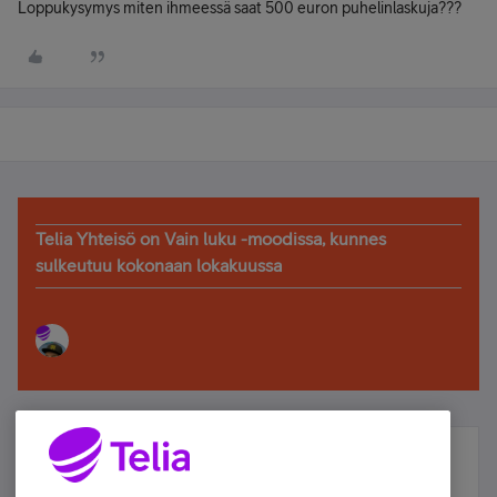
Loppukysymys miten ihmeessä saat 500 euron puhelinlaskuja???
Telia Yhteisö on Vain luku -moodissa, kunnes
sulkeutuu kokonaan lokakuussa
Älä jää paitsi – osallistu ja voita!