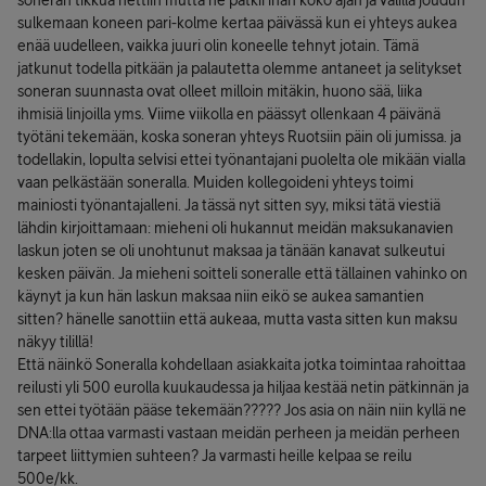
soneran tikkua nettiin mutta ne pätkii ihan koko ajan ja välillä joudun
sulkemaan koneen pari-kolme kertaa päivässä kun ei yhteys aukea
enää uudelleen, vaikka juuri olin koneelle tehnyt jotain. Tämä
jatkunut todella pitkään ja palautetta olemme antaneet ja selitykset
soneran suunnasta ovat olleet milloin mitäkin, huono sää, liika
ihmisiä linjoilla yms. Viime viikolla en päässyt ollenkaan 4 päivänä
työtäni tekemään, koska soneran yhteys Ruotsiin päin oli jumissa. ja
todellakin, lopulta selvisi ettei työnantajani puolelta ole mikään vialla
vaan pelkästään soneralla. Muiden kollegoideni yhteys toimi
mainiosti työnantajalleni. Ja tässä nyt sitten syy, miksi tätä viestiä
lähdin kirjoittamaan: mieheni oli hukannut meidän maksukanavien
laskun joten se oli unohtunut maksaa ja tänään kanavat sulkeutui
kesken päivän. Ja mieheni soitteli soneralle että tällainen vahinko on
käynyt ja kun hän laskun maksaa niin eikö se aukea samantien
sitten? hänelle sanottiin että aukeaa, mutta vasta sitten kun maksu
näkyy tilillä!
Että näinkö Soneralla kohdellaan asiakkaita jotka toimintaa rahoittaa
reilusti yli 500 eurolla kuukaudessa ja hiljaa kestää netin pätkinnän ja
sen ettei työtään pääse tekemään????? Jos asia on näin niin kyllä ne
DNA:lla ottaa varmasti vastaan meidän perheen ja meidän perheen
tarpeet liittymien suhteen? Ja varmasti heille kelpaa se reilu
500e/kk.