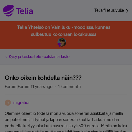
Telia.fi etusivulle
Telia Yhteisö on Vain luku -moodissa, kunnes
sulkeutuu kokonaan lokakuussa
Kysy ja keskustele -palstan arkisto
Onko oikein kohdella näin???
Forum|Forum|11 years ago
1 kommentti
migration
M
Olemme olleet jo todella monia vuosia soneran asiakkaita ja meillä
on puhelimet, liittymät ja läppäri soneran kautta. Laskua meidän
perheeltä kertyy joka kuukausi reilusti yli 500 eurolla. Meillä on kaksi