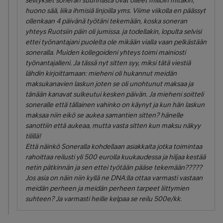
selitykset soneran suunnasta ovat olleet milloin mitäkin,
huono sää, liika ihmisiä linjoilla yms. Viime viikolla en päässyt
ollenkaan 4 päivänä työtäni tekemään, koska soneran
yhteys Ruotsiin päin oli jumissa. ja todellakin, lopulta selvisi
ettei työnantajani puolelta ole mikään vialla vaan pelkästään
soneralla. Muiden kollegoideni yhteys toimi mainiosti
työnantajalleni. Ja tässä nyt sitten syy, miksi tätä viestiä
lähdin kirjoittamaan: mieheni oli hukannut meidän
maksukanavien laskun joten se oli unohtunut maksaa ja
tänään kanavat sulkeutui kesken päivän. Ja mieheni soitteli
soneralle että tällainen vahinko on käynyt ja kun hän laskun
maksaa niin eikö se aukea samantien sitten? hänelle
sanottiin että aukeaa, mutta vasta sitten kun maksu näkyy
tilillä!
Että näinkö Soneralla kohdellaan asiakkaita jotka toimintaa
rahoittaa reilusti yli 500 eurolla kuukaudessa ja hiljaa kestää
netin pätkinnän ja sen ettei työtään pääse tekemään?????
Jos asia on näin niin kyllä ne DNA:lla ottaa varmasti vastaan
meidän perheen ja meidän perheen tarpeet liittymien
suhteen? Ja varmasti heille kelpaa se reilu 500e/kk.