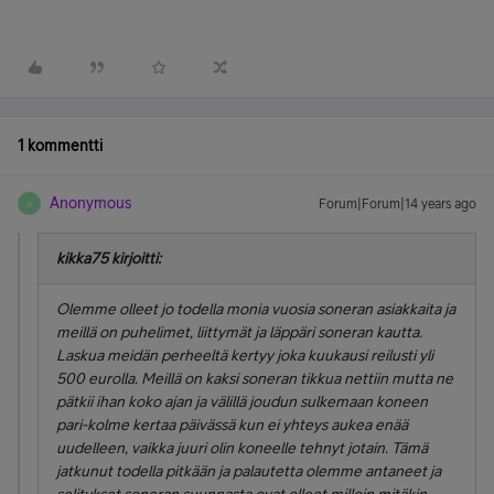
1 kommentti
Anonymous
Forum|Forum|14 years ago
A
kikka75 kirjoitti:
Olemme olleet jo todella monia vuosia soneran asiakkaita ja
meillä on puhelimet, liittymät ja läppäri soneran kautta.
Laskua meidän perheeltä kertyy joka kuukausi reilusti yli
500 eurolla. Meillä on kaksi soneran tikkua nettiin mutta ne
pätkii ihan koko ajan ja välillä joudun sulkemaan koneen
pari-kolme kertaa päivässä kun ei yhteys aukea enää
uudelleen, vaikka juuri olin koneelle tehnyt jotain. Tämä
jatkunut todella pitkään ja palautetta olemme antaneet ja