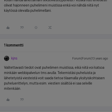
voisin nähdä lähettämäni tekstiviestit/puhelut? Koska nuo ilmeisesti
olivat hajonneen puhelimeni muistissa enkä voi nähdä niitä nyt
käytössä olevalla puhelimellani.
1 kommentti
kjns
Forum|Forum|13 years ago
Valitettavasti tiedot ovat puhelimen muistissa, eikä niitä voi katsoa
minkään webbipalvelun tms avulla. Tekemistäsi puheluista ja
lähetetyistä viesteistä voit saada tietoa tilaamalla yksityiskohtaisen
puheluerittelyn, mutta esim. viestien sisältöä ei saa selville
mitenkään.