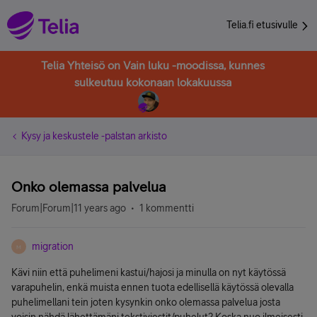
Telia.fi etusivulle
Telia Yhteisö on Vain luku -moodissa, kunnes
sulkeutuu kokonaan lokakuussa
Kysy ja keskustele -palstan arkisto
Onko olemassa palvelua
Forum|Forum|11 years ago
1 kommentti
migration
M
Kävi niin että puhelimeni kastui/hajosi ja minulla on nyt käytössä
varapuhelin, enkä muista ennen tuota edellisellä käytössä olevalla
puhelimellani tein joten kysynkin onko olemassa palvelua josta