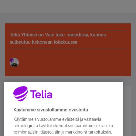
Telia Yhteisö on Vain luku -moodissa, kunnes
sulkeutuu kokonaan lokakuussa
Älä jää paitsi – osallistu ja voita!
Tilaa Telian uutiskirje ja olet mukana arvonnassa.
Käytämme sivustollamme evästeitä
Samalla saat parhaat asiakasedut suoraan
Käytämme sivustollamme evästeitä ja vastaavia
sähköpostiisi.
teknologioita käyttökokemuksen parantamiseksi sekä
toiminnallisiin, tilastollisiin ja markkinointitarkoituksiin.