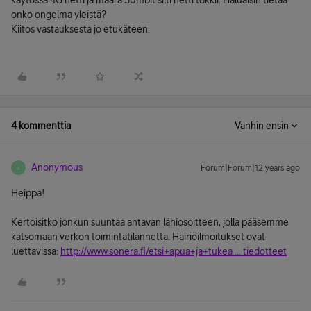
käytössä 4G netti ja määrä 50mbit silti netti tökkii. Haluaisin tietää
onko ongelma yleistä?
Kiitos vastauksesta jo etukäteen.
4 kommenttia
Vanhin ensin
Anonymous
Forum|Forum|12 years ago
A
Heippa!
Kertoisitko jonkun suuntaa antavan lähiosoitteen, jolla pääsemme
katsomaan verkon toimintatilannetta. Häiriöilmoitukset ovat
luettavissa:
http://www.sonera.fi/etsi+apua+ja+tukea ... tiedotteet