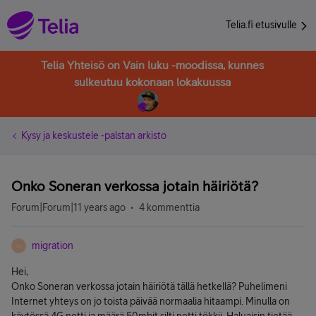
Telia.fi etusivulle
Telia Yhteisö on Vain luku -moodissa, kunnes
sulkeutuu kokonaan lokakuussa
Kysy ja keskustele -palstan arkisto
Onko Soneran verkossa jotain häiriötä?
Forum|Forum|11 years ago
4 kommenttia
migration
M
Hei,
Onko Soneran verkossa jotain häiriötä tällä hetkellä? Puhelimeni
Internet yhteys on jo toista päivää normaalia hitaampi. Minulla on