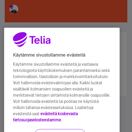
Älä jää paitsi – osallistu ja voita!
Tilaa Telian uutiskirje ja olet mukana arvonnassa.
Käytämme sivustollamme evästeitä
Samalla saat parhaat asiakasedut suoraan
Käytämme sivustollamme evästeitä ja vastaavia
sähköpostiisi.
teknologioita käyttökokemuksen parantamiseksi sekä
toiminnallisiin, tilastollisiin ja markkinointitarkoituksiin.
Voit hallinnoida evästevalintojasi alla. Kaikki luokat
Tilaa nyt
sisältävät kolmansien osapuolien evästeitä ja
merkitsevät tietojen siirtämistä kolmansille osapuolille.
Voit hallinnoida evästeitä tai poistaa ne käytöstä
milloin tahansa evästeasetuksissa. Lisätietoja
evästeistä saat
evästeitä koskevasta
tietosuojaselosteestamme.