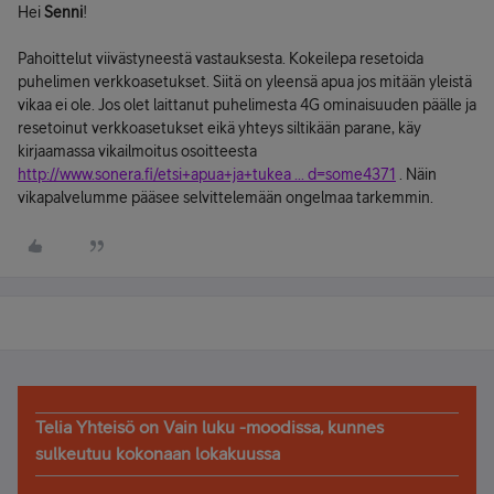
Hei
Senni
!
Pahoittelut viivästyneestä vastauksesta. Kokeilepa resetoida
puhelimen verkkoasetukset. Siitä on yleensä apua jos mitään yleistä
vikaa ei ole. Jos olet laittanut puhelimesta 4G ominaisuuden päälle ja
resetoinut verkkoasetukset eikä yhteys siltikään parane, käy
kirjaamassa vikailmoitus osoitteesta
http://www.sonera.fi/etsi+apua+ja+tukea ... d=some4371
. Näin
vikapalvelumme pääsee selvittelemään ongelmaa tarkemmin.
Telia Yhteisö on Vain luku -moodissa, kunnes
sulkeutuu kokonaan lokakuussa