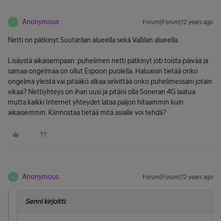
Anonymous
Forum|Forum|12 years ago
A
Netti on pätkinyt Suutarilan alueella sekä Vallilan alueella.
Lisäystä aikaisempaan: puhelimen netti pätkinyt job toista päivää ja
samaa ongelmaa on ollut Espoon puolella. Haluaisin tietää onko
ongelma yleistä vai pitääkö alkaa selvittää onko puhelimessani jotain
vikaa? Nettiyhteys on ihan uusi ja pitäisi olla Soneran 4G laatua
mutta kaikki Internet yhteydet lataa paljon hitaammin kuin
aikaisemmin. Kiinnostaa tietää mitä asialle voi tehdä?
Anonymous
Forum|Forum|12 years ago
A
Senni kirjoitti: