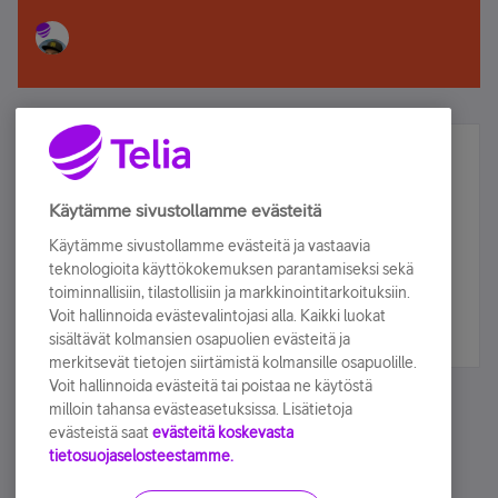
Älä jää paitsi – osallistu ja voita!
Tilaa Telian uutiskirje ja olet mukana arvonnassa.
Käytämme sivustollamme evästeitä
Samalla saat parhaat asiakasedut suoraan
Käytämme sivustollamme evästeitä ja vastaavia
sähköpostiisi.
teknologioita käyttökokemuksen parantamiseksi sekä
toiminnallisiin, tilastollisiin ja markkinointitarkoituksiin.
Voit hallinnoida evästevalintojasi alla. Kaikki luokat
Tilaa nyt
sisältävät kolmansien osapuolien evästeitä ja
merkitsevät tietojen siirtämistä kolmansille osapuolille.
Voit hallinnoida evästeitä tai poistaa ne käytöstä
milloin tahansa evästeasetuksissa. Lisätietoja
evästeistä saat
evästeitä koskevasta
tietosuojaselosteestamme.