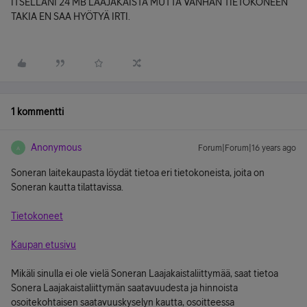
ITSELLÄNI 24 MB LAAJAKAISTA MUTTA VANHAN TIETOKONEEN
TAKIA EN SAA HYÖTYÄ IRTI.
1 kommentti
Anonymous
Forum|Forum|16 years ago
A
Soneran laitekaupasta löydät tietoa eri tietokoneista, joita on
Soneran kautta tilattavissa.
Tietokoneet
Kaupan etusivu
Mikäli sinulla ei ole vielä Soneran Laajakaistaliittymää, saat tietoa
Sonera Laajakaistaliittymän saatavuudesta ja hinnoista
osoitekohtaisen saatavuuskyselyn kautta, osoitteessa