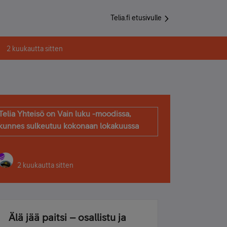
Telia.fi etusivulle
2 kuukautta sitten
Telia Yhteisö on Vain luku -moodissa,
kunnes sulkeutuu kokonaan lokakuussa
2 kuukautta sitten
Älä jää paitsi – osallistu ja