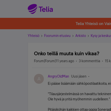
Telia Yhteisö on Va
Yhteisö
Foorumin etusivu
Arkisto
Kysy ja kesku
Onko teillä muuta kuin vikaa?
Forum|Forum|11 years ago
3 kommenttia
15 k
AngryOldMan
Uusi jäsen
A
Ei pääse lisäämään sähköpostilaatikoita, e
"Tilausjärjestelmässä on havaittu teknin
Ole hyvä ja yritä myöhemmin uudelleen."
Pitäisiköhän kaikkien ottaa oppia Sonerasta j