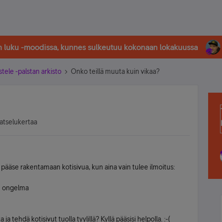
in luku -moodissa, kunnes sulkeutuu kokonaan lokakuussa
stele -palstan arkisto
Onko teillä muuta kuin vikaa?
atselukertaa
i pääse rakentamaan kotisivua, kun aina vain tulee ilmoitus:
en ongelma
a tehdä kotisivut tuolla tyylillä? Kyllä pääsisi helpolla. :-(