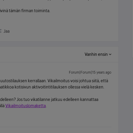
ivinä tämän firman toiminta.
Jaa
Vanhin ensin
Forum|Forum|15 years ago
tostilauksen kerrallaan. Vikailmoitus voisi johtua siitä, että
laatikkoa kotisivun aktivoitintitilauksen ollessa vielä kesken.
uudelleen? Jos tuo vikatilanne jatkuu edelleen kannattaa
llä
Vikailmoituslomaketta
.