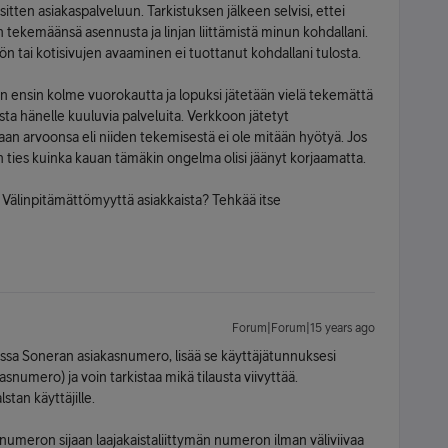
sitten asiakaspalveluun. Tarkistuksen jälkeen selvisi, ettei
 tekemäänsä asennusta ja linjan liittämistä minun kohdallani.
ön tai kotisivujen avaaminen ei tuottanut kohdallani tulosta.
an ensin kolme vuorokautta ja lopuksi jätetään vielä tekemättä
ta hänelle kuuluvia palveluita. Verkkoon jätetyt
aan arvoonsa eli niiden tekemisestä ei ole mitään hyötyä. Jos
iin ties kuinka kauan tämäkin ongelma olisi jäänyt korjaamatta.
 Välinpitämättömyyttä asiakkaista? Tehkää itse
Forum|Forum|15 years ago
edossa Soneran asiakasnumero, lisää se käyttäjätunnuksesi
asnumero) ja voin tarkistaa mikä tilausta viivyttää.
tan käyttäjille.
snumeron sijaan laajakaistaliittymän numeron ilman väliviivaa