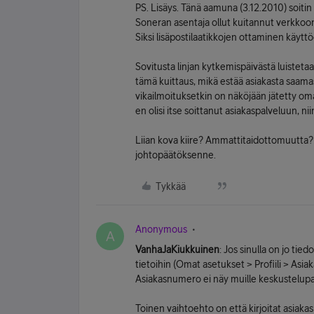
PS. Lisäys. Tänä aamuna (3.12.2010) soitin 
Soneran asentaja ollut kuitannut verkkoon
Siksi lisäpostilaatikkojen ottaminen käyttö
Sovitusta linjan kytkemispäivästä luisteta
tämä kuittaus, mikä estää asiakasta saamas
vikailmoituksetkin on näköjään jätetty om
en olisi itse soittanut asiakaspalveluun, n
Liian kova kiire? Ammattitaidottomuutta?
johtopäätöksenne.
Tykkää
Anonymous
A
VanhaJaKiukkuinen
: Jos sinulla on jo ti
tietoihin (Omat asetukset > Profiili > Asiak
Asiakasnumero ei näy muille keskustelupals
Toinen vaihtoehto on että kirjoitat asiaka