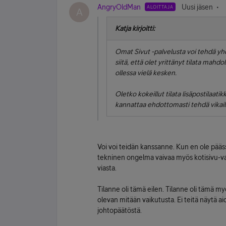
AngryOldMan
Uusi jäsen
ALOITTAJA
A
Katja kirjoitti:
Omat Sivut -palvelusta voi tehdä yhd
siitä, että olet yrittänyt tilata mahdol
ollessa vielä kesken.
Oletko kokeillut tilata lisäpostilaat
kannattaa ehdottomasti tehdä vikai
Voi voi teidän kanssanne. Kun en ole pää
tekninen ongelma vaivaa myös kotisivu-val
viasta.
Tilanne oli tämä eilen. Tilanne oli tämä my
olevan mitään vaikutusta. Ei teitä näytä 
johtopäätöstä.