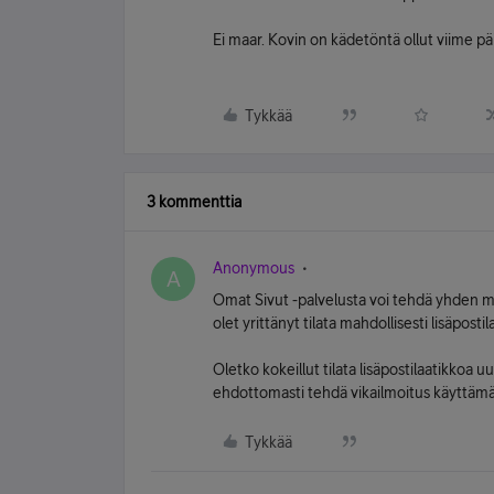
Ei maar. Kovin on kädetöntä ollut viime pä
Tykkää
3 kommenttia
Anonymous
A
Omat Sivut -palvelusta voi tehdä yhden muu
olet yrittänyt tilata mahdollisesti lisäposti
Oletko kokeillut tilata lisäpostilaatikkoa 
ehdottomasti tehdä vikailmoitus käyttämä
Tykkää