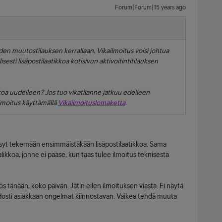
Forum|Forum|15 years ago
en muutostilauksen kerrallaan. Vikailmoitus voisi johtua
lisesti lisäpostilaatikkoa kotisivun aktivoitintitilauksen
ikkoa uudelleen? Jos tuo vikatilanne jatkuu edelleen
lmoitus käyttämällä
Vikailmoituslomaketta
.
ssyt tekemään ensimmäistäkään lisäpostilaatikkoa. Sama
ikkoa, jonne ei pääse, kun taas tulee ilmoitus teknisestä
ös tänään, koko päivän. Jätin eilen ilmoituksen viasta. Ei näytä
aidosti asiakkaan ongelmat kiinnostavan. Vaikea tehdä muuta