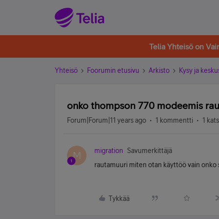
Telia Yhteisö on Va
Yhteisö
Foorumin etusivu
Arkisto
Kysy ja kesku
onko thompson 770 modeemis raut
Forum|Forum|11 years ago
1 kommentti
1 kat
migration
Savumerkittäjä
M
rautamuuri miten otan käyttöö vain onko 
Tykkää