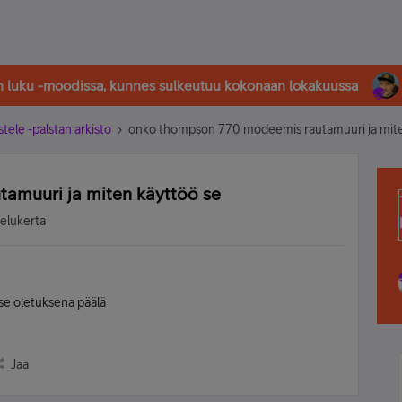
in luku -moodissa, kunnes sulkeutuu kokonaan lokakuussa
stele -palstan arkisto
onko thompson 770 modeemis rautamuuri ja mite
amuuri ja miten käyttöö se
selukerta
se oletuksena päälä
Jaa