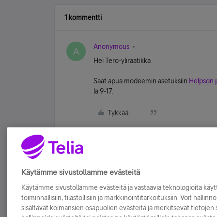
1 kommentti
Anonymous
A
Hei Tero-yliraatikka
Saat apua modeemin asetuksiin
Helpson p
la 9-17.
Tykkää
Käytämme sivustollamme evästeitä
Käytämme sivustollamme evästeitä ja vastaavia teknologioita kä
toiminnallisiin, tilastollisiin ja markkinointitarkoituksiin. Voit hallinn
sisältävät kolmansien osapuolien evästeitä ja merkitsevät tietojen si