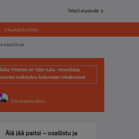
Telia.fi etusivulle
2 kuukautta sitten
n käyttöö se
Telia Yhteisö on Vain luku -moodissa,
kunnes sulkeutuu kokonaan lokakuussa
2 kuukautta sitten
Älä jää paitsi – osallistu ja