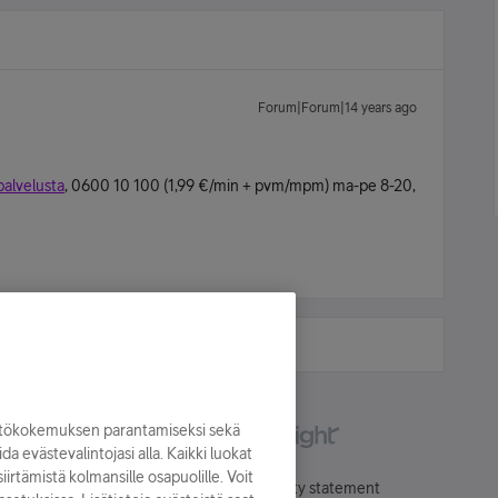
Forum|Forum|14 years ago
alvelusta
, 0600 10 100 (1,99 €/min + pvm/mpm) ma-pe 8-20,
yttökokemuksen parantamiseksi sekä
oida evästevalintojasi alla. Kaikki luokat
irtämistä kolmansille osapuolille. Voit
Käyttöehdot
Accessibility statement