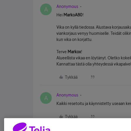
Anonymous
A
Hei
MarkoA80
!
Vika on kyllä tiedossa. Alustava korjausai
viankorjaus venyy huomiselle. Teidät olikin l
kun vika on korjattu.
Terve
Markox
!
Alueellista vikaa en löytänyt. Oletko kokeil
Kannattaa tästä olla yhteydessä vikapalve
Tykkää
Anonymous
A
Kaikki resetoitu ja käynnistetty useaan ke
Tykkää