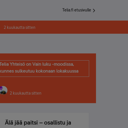
Telia.fi etusivulle
2 kuukautta sitten
Telia Yhteisö on Vain luku -moodissa,
kunnes sulkeutuu kokonaan lokakuussa
2 kuukautta sitten
Älä jää paitsi – osallistu ja