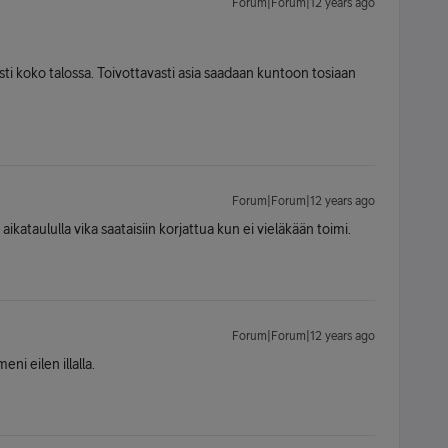
Forum|Forum|12 years ago
sti koko talossa. Toivottavasti asia saadaan kuntoon tosiaan
Forum|Forum|12 years ago
aikataululla vika saataisiin korjattua kun ei vieläkään toimi.
Forum|Forum|12 years ago
ni eilen illalla.