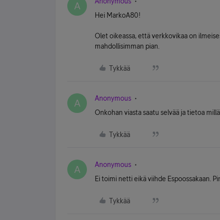
Anonymous
A
Hei MarkoA80!
Olet oikeassa, että verkkovikaa on ilmeise
mahdollisimman pian.
Tykkää
Anonymous
A
Onkohan viasta saatu selvää ja tietoa millä 
Tykkää
Anonymous
A
Ei toimi netti eikä viihde Espoossakaan. Pime
Tykkää