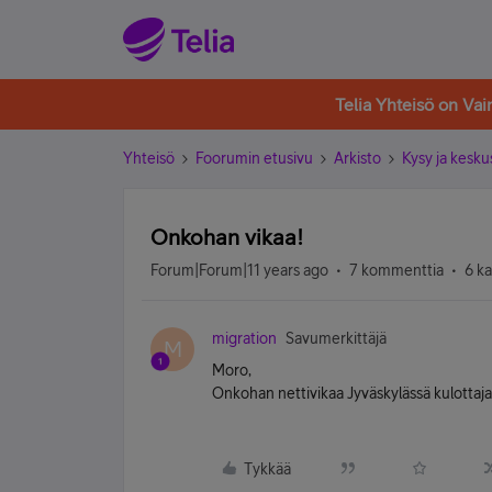
Telia Yhteisö on Va
Yhteisö
Foorumin etusivu
Arkisto
Kysy ja kesku
Onkohan vikaa!
Forum|Forum|11 years ago
7 kommenttia
6 k
migration
Savumerkittäjä
M
Moro,
Onkohan nettivikaa Jyväskylässä kulottajan
Tykkää