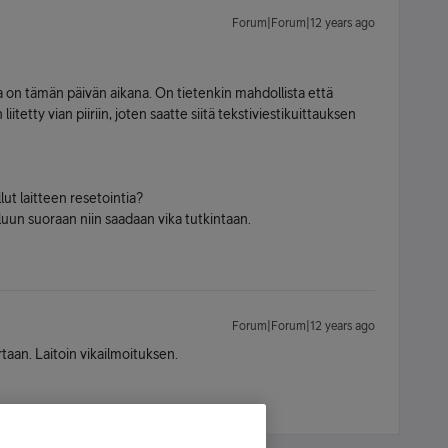
Forum|Forum|12 years ago
ka on tämän päivän aikana. On tietenkin mahdollista että
iitetty vian piiriin, joten saatte siitä tekstiviestikuittauksen
lut laitteen resetointia?
luun suoraan niin saadaan vika tutkintaan.
Forum|Forum|12 years ago
rtaan. Laitoin vikailmoituksen.