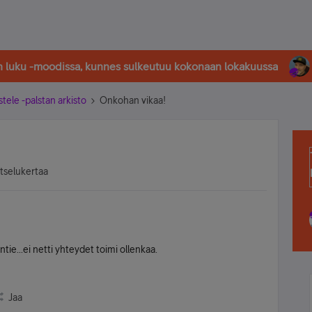
in luku -moodissa, kunnes sulkeutuu kokonaan lokakuussa
stele -palstan arkisto
Onkohan vikaa!
atselukertaa
tie...ei netti yhteydet toimi ollenkaa.
Jaa