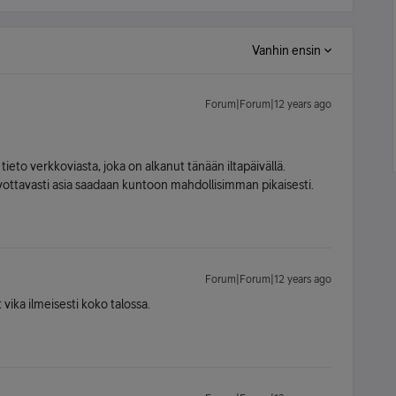
Vanhin ensin
Forum|Forum|12 years ago
 tieto verkkoviasta, joka on alkanut tänään iltapäivällä.
vottavasti asia saadaan kuntoon mahdollisimman pikaisesti.
Forum|Forum|12 years ago
 vika ilmeisesti koko talossa.