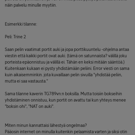
näin palvelu minulle myytiin.
Esimerkki tilanne:
Peli: Trine 2
Saan pelin vaatimat portit auki ja jopa porttikuuntelu -ohjelma antaa
viestin että kaikki portit ovat auki. (tämä on satunnaista? välillä joku
porteista epäonnistuu ja välillä ei. Tähän en keksi mitään sääntöä.)
Kuitenkaan kukaan ei pysty yhdistämään peliini. Error viesti on sama
kuin aikaisemminkin. jota kuvaillaan pelin sivuilla "yhdistää peliin,
mutta ei saa vastausta."
Sama tilanne kaverin TG789vn:n boksilla. Mutta toisiin bokseihin
yhdistäminen onnistuu, kun portit on avattu tai kun yhteys menee
"boksin ohi", "NAT on auki".
Miten minun kannattaisi lähestyä ongelmaa?
Pääosin internet on minulla kuitenkin pelaamista varten ja siksi otin