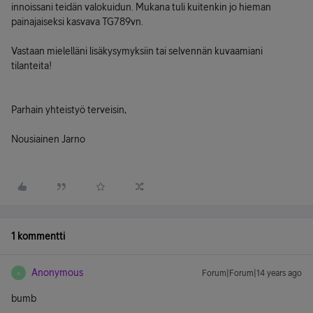
innoissani teidän valokuidun. Mukana tuli kuitenkin jo hieman
painajaiseksi kasvava TG789vn.
Vastaan mielelläni lisäkysymyksiin tai selvennän kuvaamiani
tilanteita!
Parhain yhteistyö terveisin,
Nousiainen Jarno
1 kommentti
Anonymous
Forum|Forum|14 years ago
A
bumb