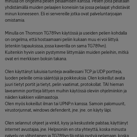
minulla on ongelma pelien pelaamisen kanssa. Pelien joita pelataan
yhdistämällä muiden pelaajien koneisiin tai jossa pelaajat yhdistävät
minun koneeseen. Eli ei servereille jotka ovat palveluntarjoajan
omistamia.
Minulla on Thomson TG789vn käytössä ja useiden pelien kohdalla
on ongelma, että hostaamaani peliin kukaan muu ei voi liittyä.
(etenkin tapauksissa, jossa kaverilla on sama TG789vn).
Kuitenkin hyvin usein pystymme liittymään muiden peleihin, mitkä
ovat eri merkkisen boksin takana.
Olen käyttänyt lukuisia tunteja availlessani TCP ja UDP portteja,
luoden peleille omia sääntöjä ja poikkeuksia. Olen kokeillut avata
juuri tietyt portit ja tietyt, pelin vaatimat, protokollat. TAI hieman
laveammin portteja liittyen muihin käytössä oleviin ohjelmiinkin ja
näiden kaikkien välimaastoja.
Olen myös kokeillut ilman tai UPNP:n kanssa. Samoin palomuurit,
virustorjunnat, windows defenderit, jne. jne. on käyty läpi.
Olen selannut ohjeet ja vinkit, kysy ja keskustele palstaa; käyttänyt
internet avustajaa, jne. Helpsoniin en ota yhteyttä, koska minusta
palvelu on ylihintainen ja TG789vn:llä pitää pystyä pelamaan, koska