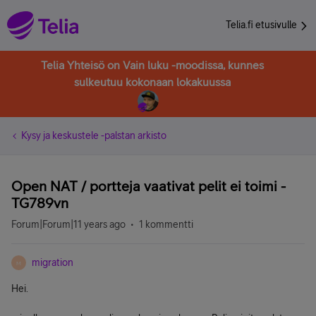
Telia.fi etusivulle
Telia Yhteisö on Vain luku -moodissa, kunnes
sulkeutuu kokonaan lokakuussa
Kysy ja keskustele -palstan arkisto
Open NAT / portteja vaativat pelit ei toimi -
TG789vn
Forum|Forum|11 years ago
1 kommentti
migration
M
Hei.