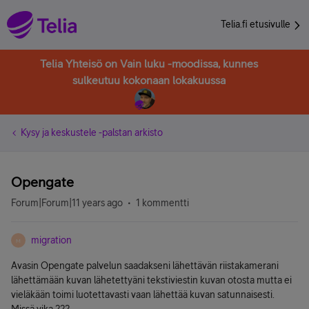
Telia.fi etusivulle
Telia Yhteisö on Vain luku -moodissa, kunnes
sulkeutuu kokonaan lokakuussa
Kysy ja keskustele -palstan arkisto
Opengate
Forum|Forum|11 years ago
1 kommentti
migration
M
Avasin Opengate palvelun saadakseni lähettävän riistakamerani
lähettämään kuvan lähetettyäni tekstiviestin kuvan otosta mutta ei
vieläkään toimi luotettavasti vaan lähettää kuvan satunnaisesti.