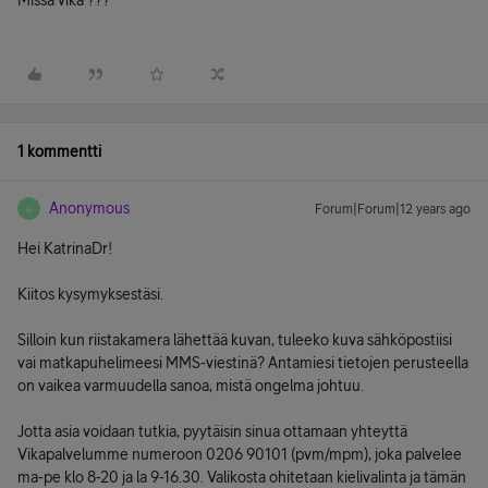
Missä vika ???
1 kommentti
Anonymous
Forum|Forum|12 years ago
A
Hei KatrinaDr!
Kiitos kysymyksestäsi.
Silloin kun riistakamera lähettää kuvan, tuleeko kuva sähköpostiisi
vai matkapuhelimeesi MMS-viestinä? Antamiesi tietojen perusteella
on vaikea varmuudella sanoa, mistä ongelma johtuu.
Jotta asia voidaan tutkia, pyytäisin sinua ottamaan yhteyttä
Vikapalvelumme numeroon 0206 90101 (pvm/mpm), joka palvelee
ma-pe klo 8-20 ja la 9-16.30. Valikosta ohitetaan kielivalinta ja tämän