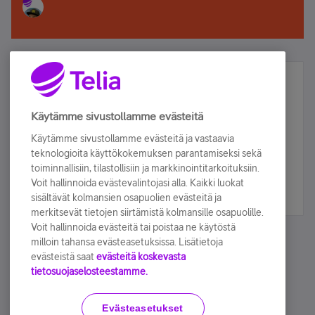
Älä jää paitsi – osallistu ja voita!
Tilaa Telian uutiskirje ja olet mukana arvonnassa.
Käytämme sivustollamme evästeitä
Samalla saat parhaat asiakasedut suoraan
Käytämme sivustollamme evästeitä ja vastaavia
sähköpostiisi.
teknologioita käyttökokemuksen parantamiseksi sekä
toiminnallisiin, tilastollisiin ja markkinointitarkoituksiin.
Voit hallinnoida evästevalintojasi alla. Kaikki luokat
Tilaa nyt
sisältävät kolmansien osapuolien evästeitä ja
merkitsevät tietojen siirtämistä kolmansille osapuolille.
Voit hallinnoida evästeitä tai poistaa ne käytöstä
milloin tahansa evästeasetuksissa. Lisätietoja
evästeistä saat
evästeitä koskevasta
tietosuojaselosteestamme.
Käyttöehdot
Accessibility statement
Evästeasetukset