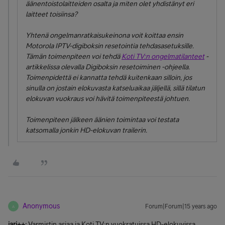
äänentoistolaitteiden osalta ja miten olet yhdistänyt eri
laitteet toisiinsa?
Yhtenä ongelmanratkaisukeinona voit koittaa ensin
Motorola IPTV-digiboksin resetointia tehdasasetuksille.
Tämän toimenpiteen voi tehdä
Koti TV:n ongelmatilanteet
-
artikkelissa olevalla
Digiboksin resetoiminen
-ohjeella.
Toimenpidettä ei kannatta tehdä kuitenkaan silloin, jos
sinulla on jostain elokuvasta katseluaikaa jäljellä, sillä tilatun
elokuvan vuokraus voi hävitä toimenpiteestä johtuen.
Toimenpiteen jälkeen äänien toimintaa voi testata
katsomalla jonkin HD-elokuvan trailerin.
Anonymous
Forum|Forum|15 years ago
A
jari++:
Varmistin asiaa ja Koti TV:n vuokratuissa HD-elokuvissa