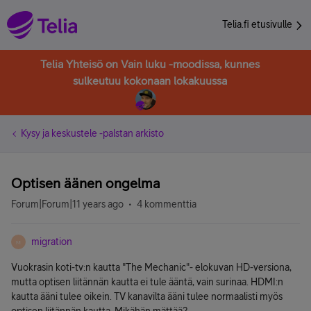
Telia.fi etusivulle
Telia Yhteisö on Vain luku -moodissa, kunnes
sulkeutuu kokonaan lokakuussa
Kysy ja keskustele -palstan arkisto
Optisen äänen ongelma
Forum|Forum|11 years ago
4 kommenttia
migration
M
Vuokrasin koti-tv:n kautta "The Mechanic"- elokuvan HD-versiona,
mutta optisen liitännän kautta ei tule ääntä, vain surinaa. HDMI:n
kautta ääni tulee oikein. TV kanavilta ääni tulee normaalisti myös