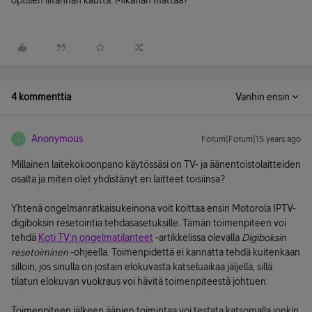
optisen liitännän kautta. Mikähän mättää?
4 kommenttia
Vanhin ensin
Anonymous
Forum|Forum|15 years ago
A
Millainen laitekokoonpano käytössäsi on TV- ja äänentoistolaitteiden
osalta ja miten olet yhdistänyt eri laitteet toisiinsa?
Yhtenä ongelmanratkaisukeinona voit koittaa ensin Motorola IPTV-
digiboksin resetointia tehdasasetuksille. Tämän toimenpiteen voi
tehdä
Koti TV:n ongelmatilanteet
-artikkelissa olevalla
Digiboksin
resetoiminen
-ohjeella. Toimenpidettä ei kannatta tehdä kuitenkaan
silloin, jos sinulla on jostain elokuvasta katseluaikaa jäljellä, sillä
tilatun elokuvan vuokraus voi hävitä toimenpiteestä johtuen.
Toimenpiteen jälkeen äänien toimintaa voi testata katsomalla jonkin