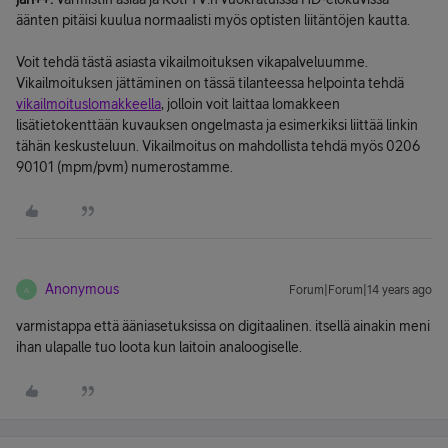
äänten pitäisi kuulua normaalisti myös optisten liitäntöjen kautta.
Voit tehdä tästä asiasta vikailmoituksen vikapalveluumme.
Vikailmoituksen jättäminen on tässä tilanteessa helpointa tehdä
vikailmoituslomakkeella
, jolloin voit laittaa lomakkeen
lisätietokenttään kuvauksen ongelmasta ja esimerkiksi liittää linkin
tähän keskusteluun. Vikailmoitus on mahdollista tehdä myös 0206
90101 (mpm/pvm) numerostamme.
Anonymous
Forum|Forum|14 years ago
A
varmistappa että ääniasetuksissa on digitaalinen. itsellä ainakin meni
ihan ulapalle tuo loota kun laitoin analoogiselle.