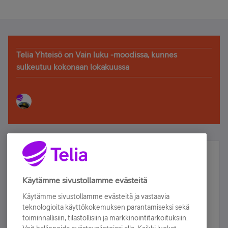
Telia Yhteisö on Vain luku -moodissa, kunnes
sulkeutuu kokonaan lokakuussa
Älä jää paitsi – osallistu ja voita!
Tilaa Telian uutiskirje ja olet mukana arvonnassa.
Käytämme sivustollamme evästeitä
Samalla saat parhaat asiakasedut suoraan
Käytämme sivustollamme evästeitä ja vastaavia
sähköpostiisi.
teknologioita käyttökokemuksen parantamiseksi sekä
toiminnallisiin, tilastollisiin ja markkinointitarkoituksiin.