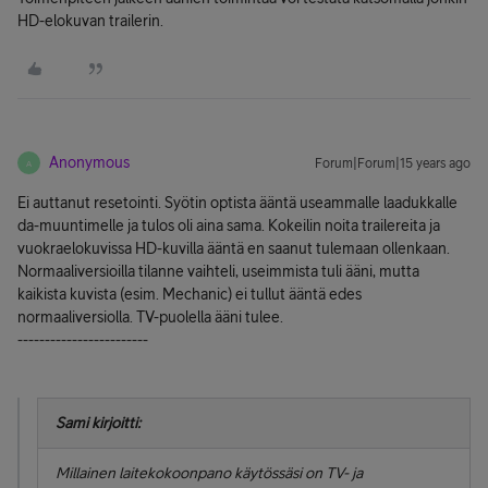
HD-elokuvan trailerin.
Anonymous
Forum|Forum|15 years ago
A
Ei auttanut resetointi. Syötin optista ääntä useammalle laadukkalle
da-muuntimelle ja tulos oli aina sama. Kokeilin noita trailereita ja
vuokraelokuvissa HD-kuvilla ääntä en saanut tulemaan ollenkaan.
Normaaliversioilla tilanne vaihteli, useimmista tuli ääni, mutta
kaikista kuvista (esim. Mechanic) ei tullut ääntä edes
normaaliversiolla. TV-puolella ääni tulee.
------------------------
Sami kirjoitti:
Millainen laitekokoonpano käytössäsi on TV- ja