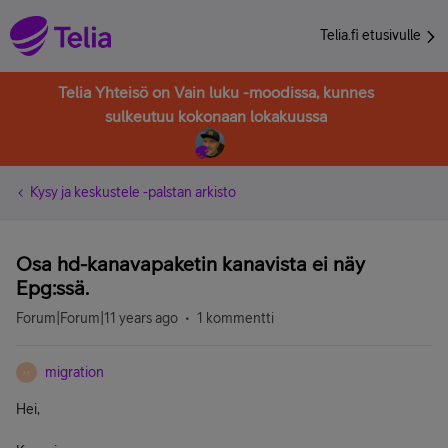
Telia.fi etusivulle
Telia Yhteisö on Vain luku -moodissa, kunnes
sulkeutuu kokonaan lokakuussa
Kysy ja keskustele -palstan arkisto
Osa hd-kanavapaketin kanavista ei näy
Epg:ssä.
Forum|Forum|11 years ago
1 kommentti
migration
M
Hei,