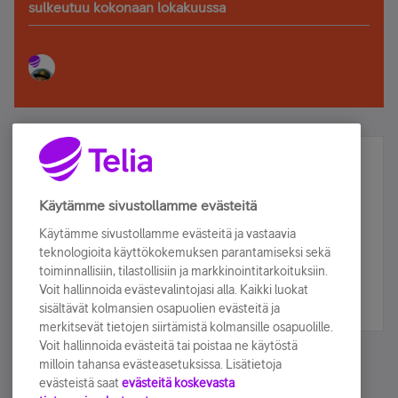
sulkeutuu kokonaan lokakuussa
Älä jää paitsi – osallistu ja voita!
Tilaa Telian uutiskirje ja olet mukana arvonnassa.
Käytämme sivustollamme evästeitä
Samalla saat parhaat asiakasedut suoraan
Käytämme sivustollamme evästeitä ja vastaavia
sähköpostiisi.
teknologioita käyttökokemuksen parantamiseksi sekä
toiminnallisiin, tilastollisiin ja markkinointitarkoituksiin.
Voit hallinnoida evästevalintojasi alla. Kaikki luokat
Tilaa nyt
sisältävät kolmansien osapuolien evästeitä ja
merkitsevät tietojen siirtämistä kolmansille osapuolille.
Voit hallinnoida evästeitä tai poistaa ne käytöstä
milloin tahansa evästeasetuksissa. Lisätietoja
evästeistä saat
evästeitä koskevasta