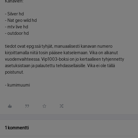
Kanavien:
- Silver hd
- Nat geo wild hd
- mtv live hd
- outdoor hd
tiedot ovat epg:ssä tyhjät, manuaalisesti kanavan numero
kirjoittamalla niitä tosin pääsee katselemaan. Vika on alkanut
vuodenvaihteessa. Vip1003-boksi on jo kertaalleen tyhjennetty
asetuksistaan ja palautettu tehdassellaisille. Vika ei ole tällä
poistunut.
- kumimuumi
1 kommentti