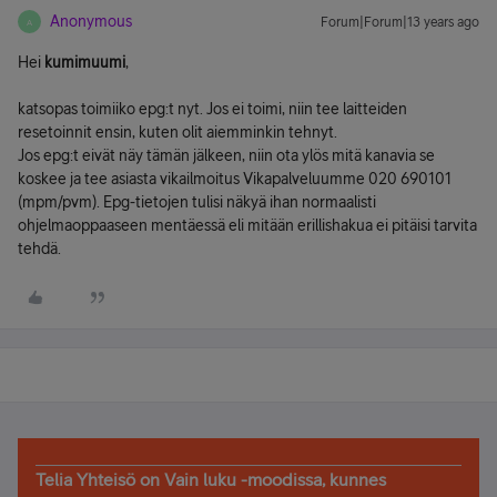
Anonymous
Forum|Forum|13 years ago
A
Hei
kumimuumi
,
katsopas toimiiko epg:t nyt. Jos ei toimi, niin tee laitteiden
resetoinnit ensin, kuten olit aiemminkin tehnyt.
Jos epg:t eivät näy tämän jälkeen, niin ota ylös mitä kanavia se
koskee ja tee asiasta vikailmoitus Vikapalveluumme 020 690101
(mpm/pvm). Epg-tietojen tulisi näkyä ihan normaalisti
ohjelmaoppaaseen mentäessä eli mitään erillishakua ei pitäisi tarvita
tehdä.
Telia Yhteisö on Vain luku -moodissa, kunnes