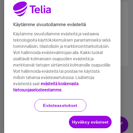
Älä jää paitsi – osallistu ja voita!
Tilaa Telian uutiskirje ja olet mukana arvonnassa.
Käytämme sivustollamme evästeitä
Samalla saat parhaat asiakasedut suoraan
Käytämme sivustollamme evästeitä ja vastaavia
sähköpostiisi.
teknologioita käyttökokemuksen parantamiseksi sekä
toiminnallisiin, tilastollisiin ja markkinointitarkoituksiin.
Voit hallinnoida evästevalintojasi alla. Kaikki luokat
Tilaa nyt
sisältävät kolmansien osapuolien evästeitä ja
merkitsevät tietojen siirtämistä kolmansille osapuolille.
Voit hallinnoida evästeitä tai poistaa ne käytöstä
milloin tahansa evästeasetuksissa. Lisätietoja
evästeistä saat
evästeitä koskevasta
tietosuojaselosteestamme.
Käyttöehdot
Accessibility statement
Evästeasetukset
Hyväksy evästeet
Evästeasetukset