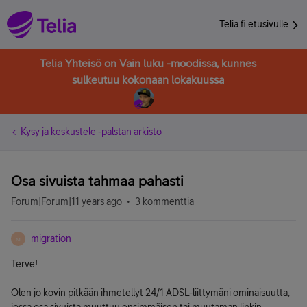
Telia.fi etusivulle
Telia Yhteisö on Vain luku -moodissa, kunnes
sulkeutuu kokonaan lokakuussa
Kysy ja keskustele -palstan arkisto
Osa sivuista tahmaa pahasti
Forum|Forum|11 years ago
3 kommenttia
migration
M
Terve!
Olen jo kovin pitkään ihmetellyt 24/1 ADSL-liittymäni ominaisuutta,