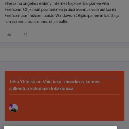
Ellei sama ongelma esiinny Internet Explorerilla, jäänee vika
Firefoxiin. Ohjelman poistaminen ja uusi asennus voisi auttaa eli
Firefoxin asennuksen poisto Windowsin Ohjauspaneelin kautta ja
sen jälkeen uusi asennus ohjelmalle.
Telia Yhteisö on Vain luku -moodissa, kunnes
sulkeutuu kokonaan lokakuussa