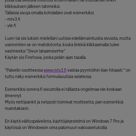
jossa osa sivuista muuttuu ensimmäisen tai muutaman linkin
klikkauksen jälkeen tahmeiksi.
Tällaisia sivuja omalla kohdallani ovat esimerkiksi:
- mtv3.fi
- yle.fi
Luen tai siis lukisin mielelläni uutisia edellämainituista sivuista, mutta
useinmiten se on mahdotonta, koska linkkiä klikkaamalla tulee
vastineeksi "Sivun lataamisvirhe".
Käytän siis Firefoxia, jonka pidän ajan tasalla.
"Palvelin osoitteessa
www.mtv3.fi
vastaa pyyntöihin liian hitaasti." on
tuttu näky esimerkiksi formulauutisia selatessa.
Esimerkiksi sonera.fi sivustolla ei tällaista ongelmaa ole koskaan
ilmennyt.
Myös nettipankit ja netposti toimivat moitteetta, pari esimerkkiä
mainitakseni.
En käytä välityspalvelinta, käyttöjärjestelmä on Windows 7 Pro ja
käytössä on Windowsin oma palomuuri vakioasetuksilla.