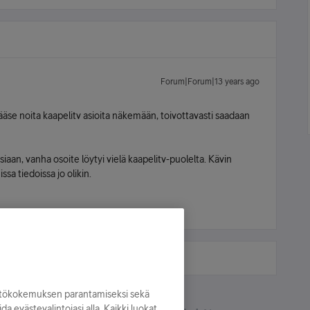
Forum|Forum|13 years ago
pääse noita kaapelitv asioita näkemään, toivottavasti saadaan
siaan, vanha osoite löytyi vielä kaapelitv-puolelta. Kävin
sa tiedoissa jo olikin.
yttökokemuksen parantamiseksi sekä
oida evästevalintojasi alla. Kaikki luokat