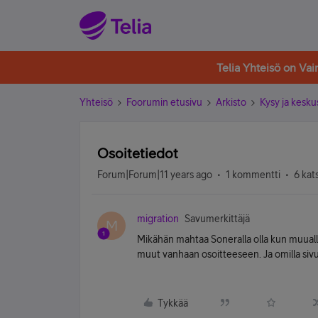
Telia Yhteisö on Va
Yhteisö
Foorumin etusivu
Arkisto
Kysy ja kesku
Osoitetiedot
Forum|Forum|11 years ago
1 kommentti
6 kat
migration
Savumerkittäjä
M
Mikähän mahtaa Soneralla olla kun muualla 
muut vanhaan osoitteeseen. Ja omilla sivui
Tykkää