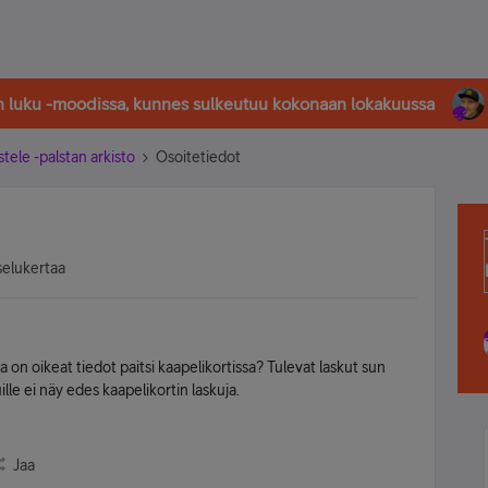
in luku -moodissa, kunnes sulkeutuu kokonaan lokakuussa
stele -palstan arkisto
Osoitetiedot
selukertaa
on oikeat tiedot paitsi kaapelikortissa? Tulevat laskut sun
lle ei näy edes kaapelikortin laskuja.
Jaa