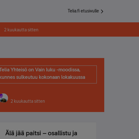
Telia.fi etusivulle
2 kuukautta sitten
Telia Yhteisö on Vain luku -moodissa,
kunnes sulkeutuu kokonaan lokakuussa
2 kuukautta sitten
Älä jää paitsi – osallistu ja