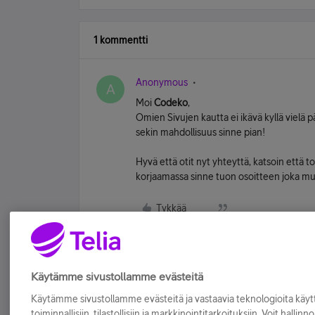
1 kommentti
Anonymous
A
Moi
Codeko
,
Omien Sivujen kautta ei ikävä kyllä vielä 
sekin mahdollisuus sinne pian!
Hyvä että otit nyt yhteyttä, katsoin että to
korjaamassa sinne tuon osoitteen joka muis
Tykkää
Käytämme sivustollamme evästeitä
Käytämme sivustollamme evästeitä ja vastaavia teknologioita kä
toiminnallisiin, tilastollisiin ja markkinointitarkoituksiin. Voit hallinn