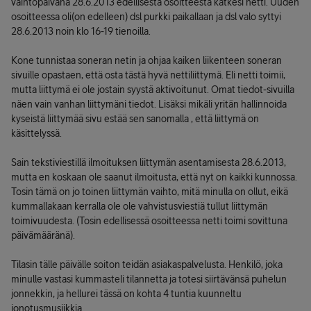
vaihtopäivänä 28.6.2013 edellisestä osoitteesta katkesi netti. Uuden
osoitteessa oli(on edelleen) dsl purkki paikallaan ja dsl valo syttyi
28.6.2013 noin klo 16-19 tienoilla.
Kone tunnistaa soneran netin ja ohjaa kaiken liikenteen soneran
sivuille opastaen, että osta tästä hyvä nettiliittymä. Eli netti toimii,
mutta liittymä ei ole jostain syystä aktivoitunut. Omat tiedot-sivuilla
näen vain vanhan liittymäni tiedot. Lisäksi mikäli yritän hallinnoida
kyseistä liittymää sivu estää sen sanomalla , että liittymä on
käsittelyssä.
Sain tekstiviestillä ilmoituksen liittymän asentamisesta 28.6.2013,
mutta en koskaan ole saanut ilmoitusta, että nyt on kaikki kunnossa.
Tosin tämä on jo toinen liittymän vaihto, mitä minulla on ollut, eikä
kummallakaan kerralla ole ole vahvistusviestiä tullut liittymän
toimivuudesta. (Tosin edellisessä osoitteessa netti toimi sovittuna
päivämääränä).
Tilasin tälle päivälle soiton teidän asiakaspalvelusta. Henkilö, joka
minulle vastasi kummasteli tilannetta ja totesi siirtävänsä puhelun
jonnekkin, ja hellurei tässä on kohta 4 tuntia kuunneltu
jonotusmusiikkia.