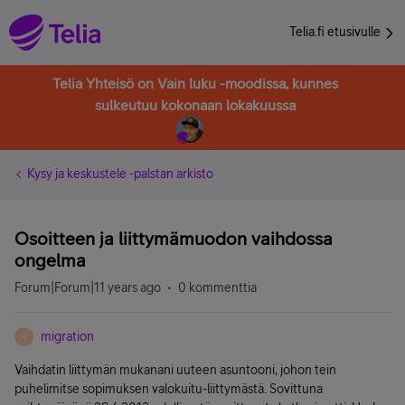
Telia.fi etusivulle
Telia Yhteisö on Vain luku -moodissa, kunnes
sulkeutuu kokonaan lokakuussa
Kysy ja keskustele -palstan arkisto
Osoitteen ja liittymämuodon vaihdossa
ongelma
Forum|Forum|11 years ago
0 kommenttia
migration
M
Vaihdatin liittymän mukanani uuteen asuntooni, johon tein
puhelimitse sopimuksen valokuitu-liittymästä. Sovittuna