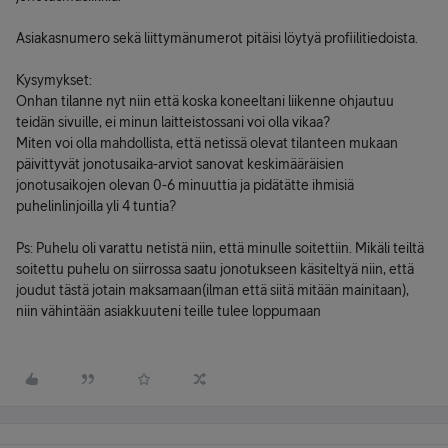
Asiakasnumero sekä liittymänumerot pitäisi löytyä profiilitiedoista.
Kysymykset:
Onhan tilanne nyt niin että koska koneeltani liikenne ohjautuu
teidän sivuille, ei minun laitteistossani voi olla vikaa?
Miten voi olla mahdollista, että netissä olevat tilanteen mukaan
päivittyvät jonotusaika-arviot sanovat keskimääräisien
jonotusaikojen olevan 0-6 minuuttia ja pidätätte ihmisiä
puhelinlinjoilla yli 4 tuntia?
Ps: Puhelu oli varattu netistä niin, että minulle soitettiin. Mikäli teiltä
soitettu puhelu on siirrossa saatu jonotukseen käsiteltyä niin, että
joudut tästä jotain maksamaan(ilman että siitä mitään mainitaan),
niin vähintään asiakkuuteni teille tulee loppumaan