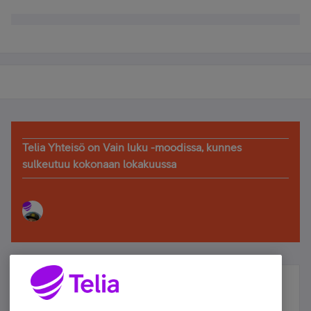
Telia Yhteisö on Vain luku -moodissa, kunnes
sulkeutuu kokonaan lokakuussa
Älä jää paitsi – osallistu ja voita!