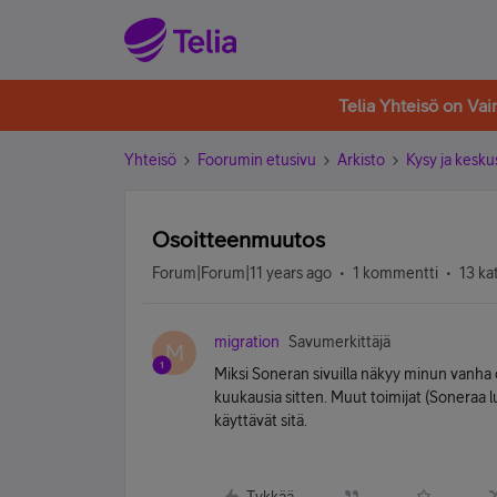
Telia Yhteisö on Va
Yhteisö
Foorumin etusivu
Arkisto
Kysy ja kesku
Osoitteenmuutos
Forum|Forum|11 years ago
1 kommentti
13 ka
migration
Savumerkittäjä
M
Miksi Soneran sivuilla näkyy minun vanha 
kuukausia sitten. Muut toimijat (Soneraa
käyttävät sitä.