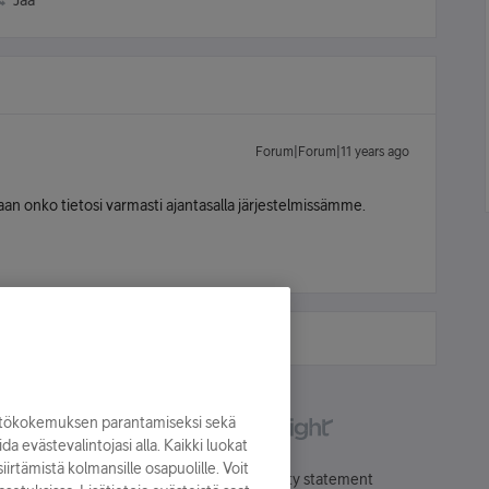
Jaa
Forum|Forum|11 years ago
taan onko tietosi varmasti ajantasalla järjestelmissämme.
yttökokemuksen parantamiseksi sekä
oida evästevalintojasi alla. Kaikki luokat
irtämistä kolmansille osapuolille. Voit
Käyttöehdot
Accessibility statement