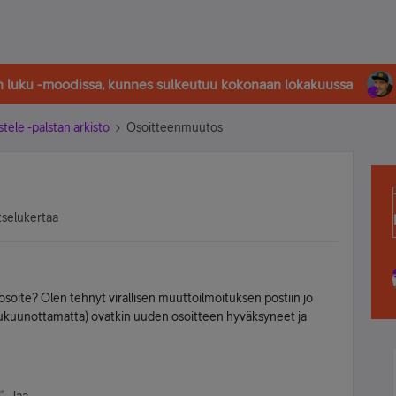
in luku -moodissa, kunnes sulkeutuu kokonaan lokakuussa
stele -palstan arkisto
Osoitteenmuutos
tselukertaa
osoite? Olen tehnyt virallisen muuttoilmoituksen postiin jo
 lukuunottamatta) ovatkin uuden osoitteen hyväksyneet ja