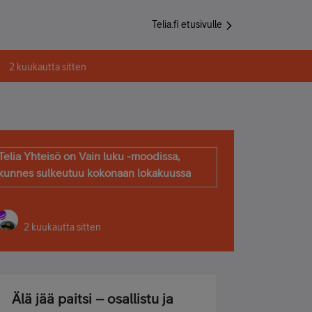
Telia.fi etusivulle
2 kuukautta sitten
Telia Yhteisö on Vain luku -moodissa,
kunnes sulkeutuu kokonaan lokakuussa
2 kuukautta sitten
Älä jää paitsi – osallistu ja