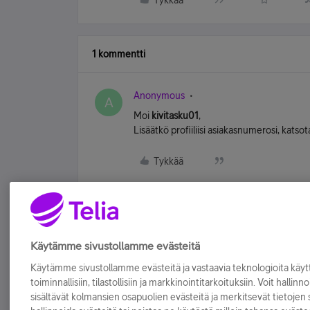
Tykkää
1 kommentti
Anonymous
A
Moi
kivitasku01
,
Lisäätkö profiiliisi asiakasnumerosi, katso
Tykkää
Käytämme sivustollamme evästeitä
Käytämme sivustollamme evästeitä ja vastaavia teknologioita kä
toiminnallisiin, tilastollisiin ja markkinointitarkoituksiin. Voit hallinn
sisältävät kolmansien osapuolien evästeitä ja merkitsevät tietojen si