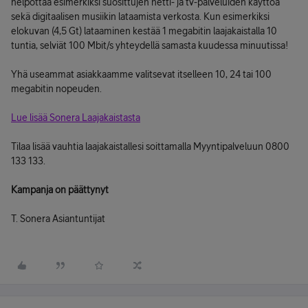
helpottaa esimerkiksi suosittujen netti- ja tv-palveluiden käyttöä
sekä digitaalisen musiikin lataamista verkosta. Kun esimerkiksi
elokuvan (4,5 Gt) lataaminen kestää 1 megabitin laajakaistalla 10
tuntia, selviät 100 Mbit/s yhteydellä samasta kuudessa minuutissa!
Yhä useammat asiakkaamme valitsevat itselleen 10, 24 tai 100
megabitin nopeuden.
Lue lisää Sonera Laajakaistasta
Tilaa lisää vauhtia laajakaistallesi soittamalla Myyntipalveluun 0800
133 133.
Kampanja on päättynyt
T. Sonera Asiantuntijat