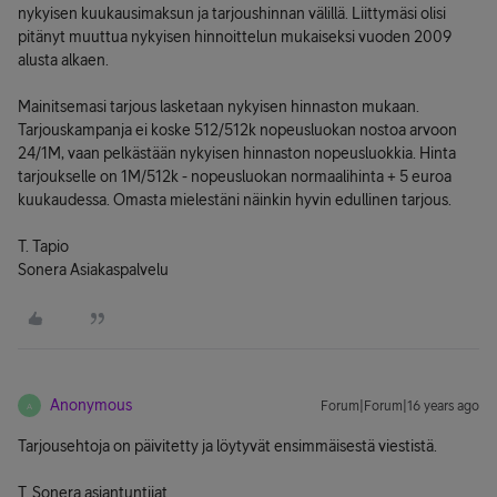
nykyisen kuukausimaksun ja tarjoushinnan välillä. Liittymäsi olisi
pitänyt muuttua nykyisen hinnoittelun mukaiseksi vuoden 2009
alusta alkaen.
Mainitsemasi tarjous lasketaan nykyisen hinnaston mukaan.
Tarjouskampanja ei koske 512/512k nopeusluokan nostoa arvoon
24/1M, vaan pelkästään nykyisen hinnaston nopeusluokkia. Hinta
tarjoukselle on 1M/512k - nopeusluokan normaalihinta + 5 euroa
kuukaudessa. Omasta mielestäni näinkin hyvin edullinen tarjous.
T. Tapio
Sonera Asiakaspalvelu
Anonymous
Forum|Forum|16 years ago
A
Tarjousehtoja on päivitetty ja löytyvät ensimmäisestä viestistä.
T. Sonera asiantuntijat