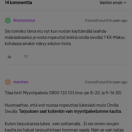
14 kommenttia
Vanhin ensin
Anonymous
Forum|Forum|16 years ago
A
Siis toimiiko tämä etu nyt kun nostan käyttämällä (vaihda
määräaikaseksi ja nosta nopeutta) linkkiä omilla sivuilla) ? KK-Maksu
kohdassa ainakin näkyy eduton hinta.
merinen
Forum|Forum|16 years ago
M
Tilaa heti! Myyntipalvelu 0800 133 133 (ma–pe 8–20, la 9–16.30)
Huomaathan, että voit nostaa nopeuttasi kätevästi myös Omilla
Sivuilla.
Tarjouksen saat kuitenkin vain myyntipalvelumme kautta.
Kuten tarjouksessa lukee...vain soittamalla... Ei siis omien sivujen
kautta jos haluat tarjoushintaan homman saada. Näin se vain taitaa