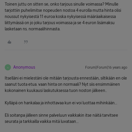
Toinen juttu on sitten se, onko tarjous sinulle voimassa? Minulle
tarjottiin puhelimitse nopeuden nostoa 4 eurolla mutta hinta olisi
noussut nykyisestä 11 euroa koska nykyisessä määräaikaisessa
liittymässä on jo joku tarjous voimassa ja se 4 euron lisämaksu
lasketaan ns. normaalihinnasta.
Anonymous
Forum|Forum|16 years ago
A
Itselläni ei mielestäni ole mitään tarjousta ennestään, siltikään en ole
saanut tuota etua. vaan hinta on normaali? Nyt siis ensimmäinen
kokonainen kuukausi laskutuksessa tuon noston jälkeen..
Kylläpä on hankalaa ja inhottavaa kun ei voi luottaa mihinkään...
Eli soitanpa jälleen sinne palveluun vaikkakin itse näitä tarvitsee
seurata ja tarkkailla vaikka mitä luvataan...