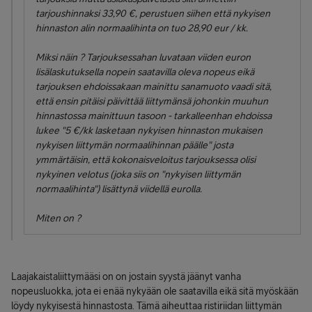
tarjoushinnaksi 33,90 €, perustuen siihen että nykyisen
hinnaston alin normaalihinta on tuo 28,90 eur / kk.
Miksi näin ? Tarjouksessahan luvataan viiden euron
lisälaskutuksella nopein saatavilla oleva nopeus eikä
tarjouksen ehdoissakaan mainittu sanamuoto vaadi sitä,
että ensin pitäisi päivittää liittymänsä johonkin muuhun
hinnastossa mainittuun tasoon - tarkalleenhan ehdoissa
lukee "5 €/kk lasketaan nykyisen hinnaston mukaisen
nykyisen liittymän normaalihinnan päälle" josta
ymmärtäisin, että kokonaisveloitus tarjouksessa olisi
nykyinen velotus (joka siis on "nykyisen liittymän
normaalihinta") lisättynä viidellä eurolla.
Miten on ?
Laajakaistaliittymääsi on on jostain syystä jäänyt vanha
nopeusluokka, jota ei enää nykyään ole saatavilla eikä sitä myöskään
löydy nykyisestä hinnastosta. Tämä aiheuttaa ristiriidan liittymän