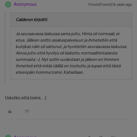
Anonymous
Forum|Forum|16 years ago
A
Calderon kirjoitti:
Ja seuraavassa laskussa sama juttu, Hinta oli normaali, ei
etua. Jälleen soitto asiakaspalveluun ja ihmeteltiin että
kuinjkas näin oli sattunut, ja hyvitettiin seuraavassa laskussa.
Ainoa juttu että hyvitys oli laskettu normaalihintaisesta
summasta :-). Nyt soitin uudestaan ja jälleen eri ihminen
ihmetteli että mitäs täällä on touhuttu ja lupasi että tästä
eteenpäin homma toimii. Katsellaan.
Uskotko että toimii... :)