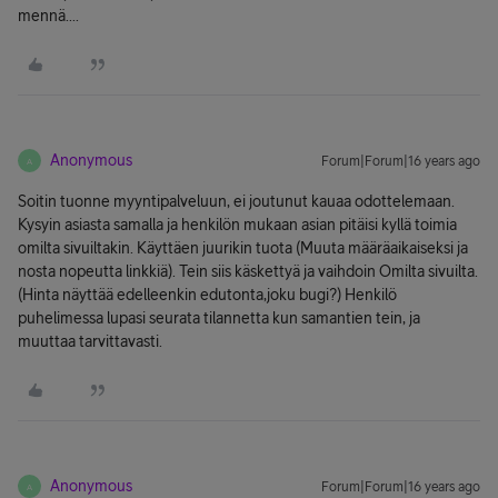
mennä....
Anonymous
Forum|Forum|16 years ago
A
Soitin tuonne myyntipalveluun, ei joutunut kauaa odottelemaan.
Kysyin asiasta samalla ja henkilön mukaan asian pitäisi kyllä toimia
omilta sivuiltakin. Käyttäen juurikin tuota (Muuta määräaikaiseksi ja
nosta nopeutta linkkiä). Tein siis käskettyä ja vaihdoin Omilta sivuilta.
(Hinta näyttää edelleenkin edutonta,joku bugi?) Henkilö
puhelimessa lupasi seurata tilannetta kun samantien tein, ja
muuttaa tarvittavasti.
Anonymous
Forum|Forum|16 years ago
A