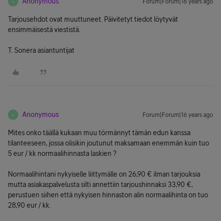
Anonymous
Forum|Forum|16 years ago
A
Tarjousehdot ovat muuttuneet. Päivitetyt tiedot löytyvät
ensimmäisestä viestistä.
T. Sonera asiantuntijat
Anonymous
Forum|Forum|16 years ago
A
Mites onko täällä kukaan muu törmännyt tämän edun kanssa
tilanteeseen, jossa olisikin joutunut maksamaan enemmän kuin tuo
5 eur / kk normaalihinnasta laskien ?
Normaalihintani nykyiselle liittymälle on 26,90 € ilman tarjouksia
mutta asiakaspalvelusta silti annettiin tarjoushinnaksi 33,90 €,
perustuen siihen että nykyisen hinnaston alin normaalihinta on tuo
28,90 eur / kk.