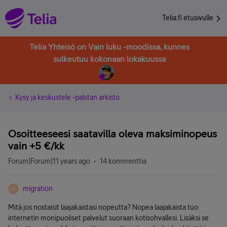
Telia.fi etusivulle
Telia Yhteisö on Vain luku -moodissa, kunnes
sulkeutuu kokonaan lokakuussa
Kysy ja keskustele -palstan arkisto
Osoitteeseesi saatavilla oleva maksiminopeus
vain +5 €/kk
Forum|Forum|11 years ago
14 kommenttia
migration
M
Mitä jos nostaisit laajakaistasi nopeutta? Nopea laajakaista tuo
internetin monipuoliset palvelut suoraan kotisohvallesi. Lisäksi se