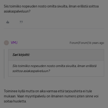
Siis toimiiko nopeuden nosto omilta sivuilta, ilman erillistä soittoa
asiakaspalveluun?
VMJ
Forum|Forum|16 years ago
V
Sari kirjoitti:
Siis toimiiko nopeuden nosto omilta sivuilta, ilman erillistä
soittoa asiakaspalveluun?
Toiminee kyllä mutta on aika varmaa että tarjoushinta ei tule
mukaan. Vaan myyntipalvelu on ilmainen numero joten sinne voi
soitaa huoletta.