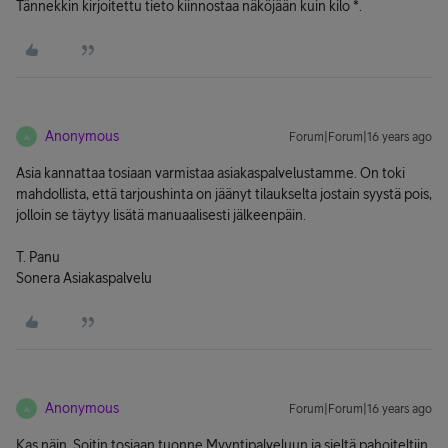
Tännekkin kirjoitettu tieto kiinnostaa näköjään kuin kilo *.
Anonymous
Forum|Forum|16 years ago
A
Asia kannattaa tosiaan varmistaa asiakaspalvelustamme. On toki
mahdollista, että tarjoushinta on jäänyt tilaukselta jostain syystä pois,
jolloin se täytyy lisätä manuaalisesti jälkeenpäin.
T. Panu
Sonera Asiakaspalvelu
Anonymous
Forum|Forum|16 years ago
A
Kas näin. Soitin tosiaan tuonne Myyntipalveluun ja sieltä pahoiteltiin