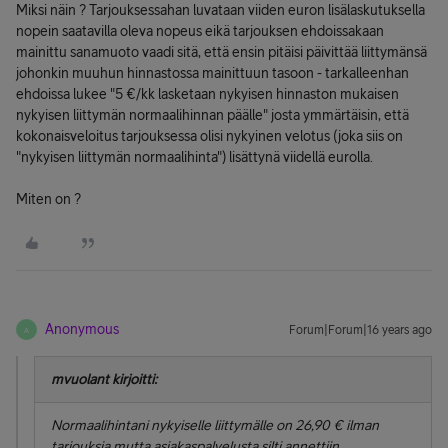
Miksi näin ? Tarjouksessahan luvataan viiden euron lisälaskutuksella
nopein saatavilla oleva nopeus eikä tarjouksen ehdoissakaan
mainittu sanamuoto vaadi sitä, että ensin pitäisi päivittää liittymänsä
johonkin muuhun hinnastossa mainittuun tasoon - tarkalleenhan
ehdoissa lukee "5 €/kk lasketaan nykyisen hinnaston mukaisen
nykyisen liittymän normaalihinnan päälle" josta ymmärtäisin, että
kokonaisveloitus tarjouksessa olisi nykyinen velotus (joka siis on
"nykyisen liittymän normaalihinta") lisättynä viidellä eurolla.
Miten on ?
Anonymous
Forum|Forum|16 years ago
A
mvuolant kirjoitti:
Normaalihintani nykyiselle liittymälle on 26,90 € ilman
tarjouksia mutta asiakaspalvelusta silti annettiin