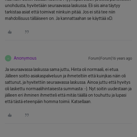
unohdusta, hyvitetään seuraavassa laskussa. Eli siis aina täytyy
tarkistaa asiat että toimivat niinkuin pitää. Jos ei sitä tee niin
mahdollisuus tälläiseen on. Ja kannattaahan se käyttää xD.
Anonymous
Forum|Forum|16 years ago
A
Ja seuraavassa laskussa sama juttu, Hinta oli normaali, ei etua.
Jälleen soitto asiakaspalveluun ja ihmeteltiin että kuinjkas näin oli
sattunut, ja hyvitettiin seuraavassa laskussa. Ainoa juttu että hyvitys
oli laskettu normaalihintaisesta summasta :-). Nyt soitin uudestaan ja
jälleen eri ihminen ihmetteli että mitäs täällä on touhuttu ja lupasi
että tästä eteenpäin homma toimii. Katsellaan.