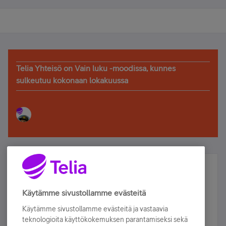
Telia Yhteisö on Vain luku -moodissa, kunnes
sulkeutuu kokonaan lokakuussa
Älä jää paitsi – osallistu ja voita!
Tilaa Telian uutiskirje ja olet mukana arvonnassa.
Käytämme sivustollamme evästeitä
Samalla saat parhaat asiakasedut suoraan
Käytämme sivustollamme evästeitä ja vastaavia
sähköpostiisi.
teknologioita käyttökokemuksen parantamiseksi sekä