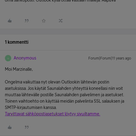
oma sähköposti. Outlook kyllä ottaa vastaan maileja. Aapuva
1 kommentti
Anonymous
Forum|Forum|11 years ago
A
Moi Marzinalle,
Ongelma vaikuttaa nyt olevan Outlookin lähtevän postin
asetuksissa. Jos käytät Saunalahden yhteyttä koneellasi niin voit
muuttaa lähtevälle postille Saunalahden palvelimen ja asetukset.
Toinen vaihtoehto on käyttää meidän palvelinta SSL salauksen ja
SMTP-kirjautumisen kanssa.
Tarvittavat sähköpostiasetukset löytyy sivuiltamme.