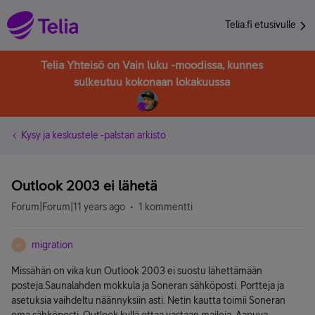
Telia.fi etusivulle
Telia Yhteisö on Vain luku -moodissa, kunnes
sulkeutuu kokonaan lokakuussa
Kysy ja keskustele -palstan arkisto
Outlook 2003 ei lähetä
Forum|Forum|11 years ago
1 kommentti
migration
M
Missähän on vika kun Outlook 2003 ei suostu lähettämään
posteja.Saunalahden mokkula ja Soneran sähköposti. Portteja ja
asetuksia vaihdeltu näännyksiin asti. Netin kautta toimii Soneran