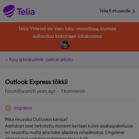
Telia.fi etusivulle
Telia Yhteisö on Vain luku -moodissa, kunnes
sulkeutuu kokonaan lokakuussa
Kysy ja keskustele -palstan arkisto
Outlook Express tökkii
Forum|Forum|11 years ago
1 kommentti
migration
M
Mikä neuvoksi Outlookin kanssa?
Asetukset ovat tarkistettu moneen kertaan kuten asiakaspalvelussa
on neuvottu mutta aina tulee allaoleva virheilmoitus. Ongelmat