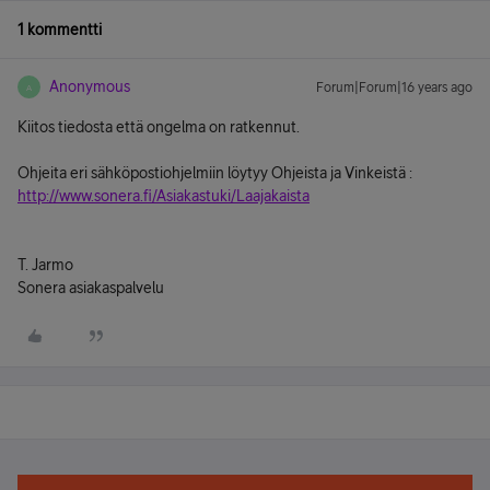
1 kommentti
Anonymous
Forum|Forum|16 years ago
A
Kiitos tiedosta että ongelma on ratkennut.
Ohjeita eri sähköpostiohjelmiin löytyy Ohjeista ja Vinkeistä :
http://www.sonera.fi/Asiakastuki/Laajakaista
T. Jarmo
Sonera asiakaspalvelu