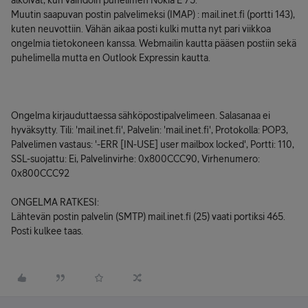
alkoivat, kun vaihdoin puhelimen Nokia E 75.
Muutin saapuvan postin palvelimeksi (IMAP) : mail.inet.fi (portti 143),
kuten neuvottiin. Vähän aikaa posti kulki mutta nyt pari viikkoa
ongelmia tietokoneen kanssa. Webmailin kautta pääsen postiin sekä
puhelimella mutta en Outlook Expressin kautta.
Ongelma kirjauduttaessa sähköpostipalvelimeen. Salasanaa ei
hyväksytty. Tili: 'mail.inet.fi', Palvelin: 'mail.inet.fi', Protokolla: POP3,
Palvelimen vastaus: '-ERR [IN-USE] user mailbox locked', Portti: 110,
SSL-suojattu: Ei, Palvelinvirhe: 0x800CCC90, Virhenumero:
0x800CCC92
ONGELMA RATKESI:
Lähtevän postin palvelin (SMTP) mail.inet.fi (25) vaati portiksi 465.
Posti kulkee taas.