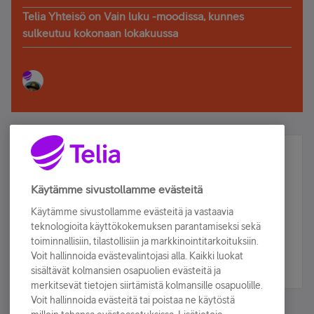
Telia Yhteisö on Vain luku -moodissa, kunnes
sulkeutuu kokonaan lokakuussa
Älä jää paitsi – osallistu ja voita!
Tilaa Telian uutiskirje ja olet mukana arvonnassa.
Käytämme sivustollamme evästeitä
Samalla saat parhaat asiakasedut suoraan
Käytämme sivustollamme evästeitä ja vastaavia
sähköpostiisi.
teknologioita käyttökokemuksen parantamiseksi sekä
toiminnallisiin, tilastollisiin ja markkinointitarkoituksiin.
Voit hallinnoida evästevalintojasi alla. Kaikki luokat
Tilaa nyt
sisältävät kolmansien osapuolien evästeitä ja
merkitsevät tietojen siirtämistä kolmansille osapuolille.
Voit hallinnoida evästeitä tai poistaa ne käytöstä