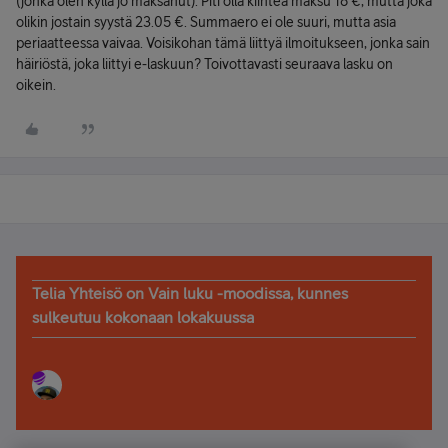
(jonka olen kyllä jo maksanut). Piti olla kiinteä maksu 18 €, mutta joka
olikin jostain syystä 23.05 €. Summaero ei ole suuri, mutta asia
periaatteessa vaivaa. Voisikohan tämä liittyä ilmoitukseen, jonka sain
häiriöstä, joka liittyi e-laskuun? Toivottavasti seuraava lasku on
oikein.
Telia Yhteisö on Vain luku -moodissa, kunnes
sulkeutuu kokonaan lokakuussa