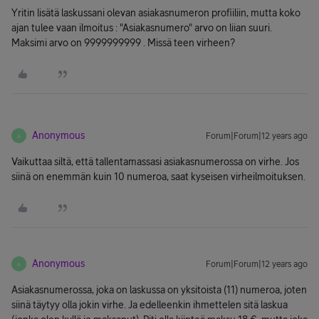
Yritin lisätä laskussani olevan asiakasnumeron profiiliin, mutta koko
ajan tulee vaan ilmoitus : "Asiakasnumero" arvo on liian suuri.
Maksimi arvo on 9999999999 . Missä teen virheen?
Anonymous
Forum|Forum|12 years ago
A
Vaikuttaa siltä, että tallentamassasi asiakasnumerossa on virhe. Jos
siinä on enemmän kuin 10 numeroa, saat kyseisen virheilmoituksen.
Anonymous
Forum|Forum|12 years ago
A
Asiakasnumerossa, joka on laskussa on yksitoista (11) numeroa, joten
siinä täytyy olla jokin virhe. Ja edelleenkin ihmettelen sitä laskua