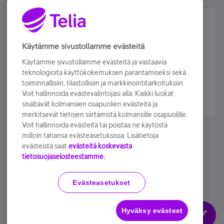
Älä jää paitsi – osallistu ja voita!
Tilaa Telian uutiskirje ja olet mukana arvonnassa.
Käytämme sivustollamme evästeitä
Samalla saat parhaat asiakasedut suoraan
Käytämme sivustollamme evästeitä ja vastaavia
sähköpostiisi.
teknologioita käyttökokemuksen parantamiseksi sekä
toiminnallisiin, tilastollisiin ja markkinointitarkoituksiin.
Voit hallinnoida evästevalintojasi alla. Kaikki luokat
Tilaa nyt
sisältävät kolmansien osapuolien evästeitä ja
merkitsevät tietojen siirtämistä kolmansille osapuolille.
Voit hallinnoida evästeitä tai poistaa ne käytöstä
milloin tahansa evästeasetuksissa. Lisätietoja
evästeistä saat
evästeitä koskevasta
tietosuojaselosteestamme.
Käyttöehdot
Accessibility statement
Evästeasetukset
Hyväksy evästeet
Evästeasetukset