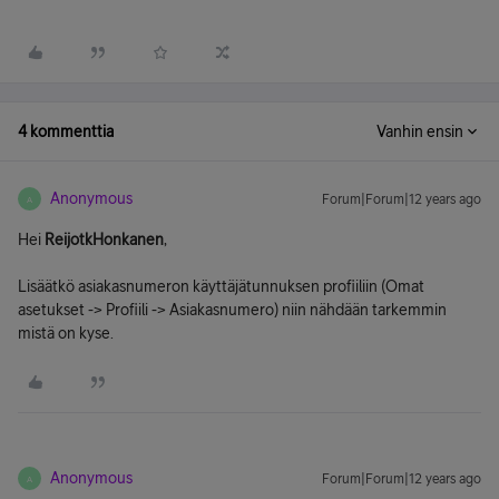
4 kommenttia
Vanhin ensin
Anonymous
Forum|Forum|12 years ago
A
Hei
ReijotkHonkanen
,
Lisäätkö asiakasnumeron käyttäjätunnuksen profiiliin (Omat
asetukset -> Profiili -> Asiakasnumero) niin nähdään tarkemmin
mistä on kyse.
Anonymous
Forum|Forum|12 years ago
A