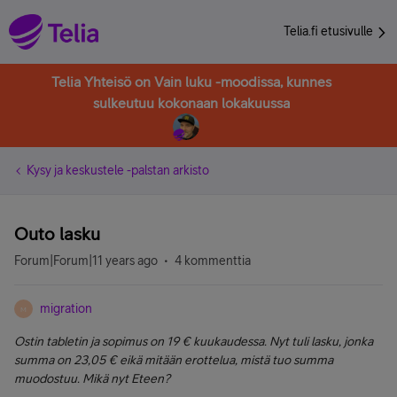
Telia.fi etusivulle
Telia Yhteisö on Vain luku -moodissa, kunnes
sulkeutuu kokonaan lokakuussa
Kysy ja keskustele -palstan arkisto
Outo lasku
Forum|Forum|11 years ago
4 kommenttia
migration
M
Ostin tabletin ja sopimus on 19 € kuukaudessa. Nyt tuli lasku, jonka
summa on 23,05 € eikä mitään erottelua, mistä tuo summa
muodostuu. Mikä nyt Eteen?