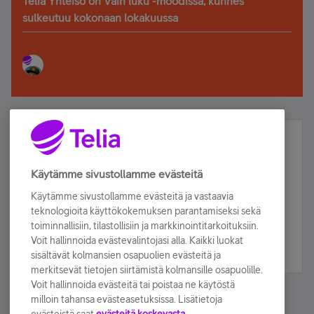
Telia Yhteisö on Vain luku -moodissa, kunnes
sulkeutuu kokonaan lokakuussa
Älä jää paitsi – osallistu ja voita!
Tilaa Telian uutiskirje ja olet mukana arvonnassa.
Käytämme sivustollamme evästeitä
Samalla saat parhaat asiakasedut suoraan
Käytämme sivustollamme evästeitä ja vastaavia
sähköpostiisi.
teknologioita käyttökokemuksen parantamiseksi sekä
toiminnallisiin, tilastollisiin ja markkinointitarkoituksiin.
Voit hallinnoida evästevalintojasi alla. Kaikki luokat
Tilaa nyt
sisältävät kolmansien osapuolien evästeitä ja
merkitsevät tietojen siirtämistä kolmansille osapuolille.
Voit hallinnoida evästeitä tai poistaa ne käytöstä
milloin tahansa evästeasetuksissa. Lisätietoja