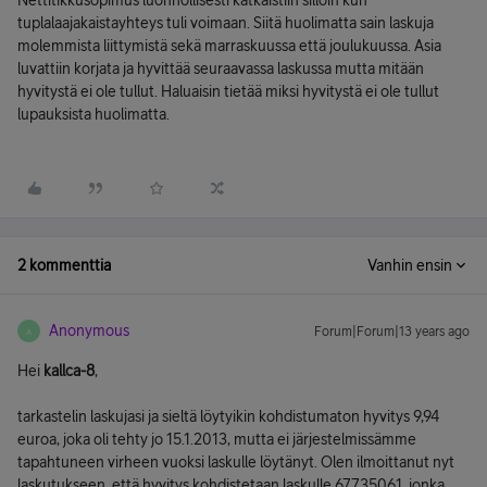
Nettitikkusopimus luonnollisesti katkaistiin silloin kun
tuplalaajakaistayhteys tuli voimaan. Siitä huolimatta sain laskuja
molemmista liittymistä sekä marraskuussa että joulukuussa. Asia
luvattiin korjata ja hyvittää seuraavassa laskussa mutta mitään
hyvitystä ei ole tullut. Haluaisin tietää miksi hyvitystä ei ole tullut
lupauksista huolimatta.
2 kommenttia
Vanhin ensin
Anonymous
Forum|Forum|13 years ago
A
Hei
kallca-8
,
tarkastelin laskujasi ja sieltä löytyikin kohdistumaton hyvitys 9,94
euroa, joka oli tehty jo 15.1.2013, mutta ei järjestelmissämme
tapahtuneen virheen vuoksi laskulle löytänyt. Olen ilmoittanut nyt
laskutukseen, että hyvitys kohdistetaan laskulle 67735061, jonka