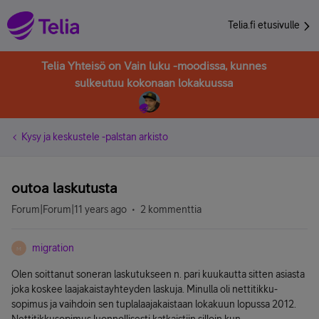
Telia.fi etusivulle
Telia Yhteisö on Vain luku -moodissa, kunnes
sulkeutuu kokonaan lokakuussa
Kysy ja keskustele -palstan arkisto
outoa laskutusta
Forum|Forum|11 years ago
2 kommenttia
migration
M
Olen soittanut soneran laskutukseen n. pari kuukautta sitten asiasta
joka koskee laajakaistayhteyden laskuja. Minulla oli nettitikku-
sopimus ja vaihdoin sen tuplalaajakaistaan lokakuun lopussa 2012.