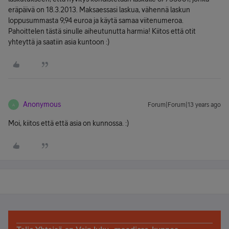
eräpäivä on 18.3.2013. Maksaessasi laskua, vähennä laskun
loppusummasta 9,94 euroa ja käytä samaa viitenumeroa.
Pahoittelen tästä sinulle aiheutunutta harmia! Kiitos että otit
yhteyttä ja saatiin asia kuntoon :)
Anonymous
Forum|Forum|13 years ago
A
Moi, kiitos että että asia on kunnossa. :)