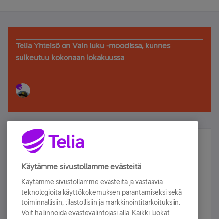
Telia Yhteisö on Vain luku -moodissa, kunnes
sulkeutuu kokonaan lokakuussa
Älä jää paitsi – osallistu ja voita!
Tilaa Telian uutiskirje ja olet mukana arvonnassa.
Käytämme sivustollamme evästeitä
Samalla saat parhaat asiakasedut suoraan
Käytämme sivustollamme evästeitä ja vastaavia
sähköpostiisi.
teknologioita käyttökokemuksen parantamiseksi sekä
toiminnallisiin, tilastollisiin ja markkinointitarkoituksiin.
Voit hallinnoida evästevalintojasi alla. Kaikki luokat
Tilaa nyt