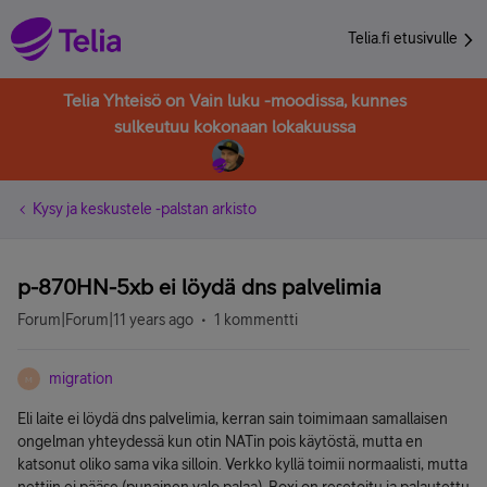
Telia.fi etusivulle
Telia Yhteisö on Vain luku -moodissa, kunnes
sulkeutuu kokonaan lokakuussa
Kysy ja keskustele -palstan arkisto
p-870HN-5xb ei löydä dns palvelimia
Forum|Forum|11 years ago
1 kommentti
migration
M
Eli laite ei löydä dns palvelimia, kerran sain toimimaan samallaisen
ongelman yhteydessä kun otin NATin pois käytöstä, mutta en
katsonut oliko sama vika silloin. Verkko kyllä toimii normaalisti, mutta