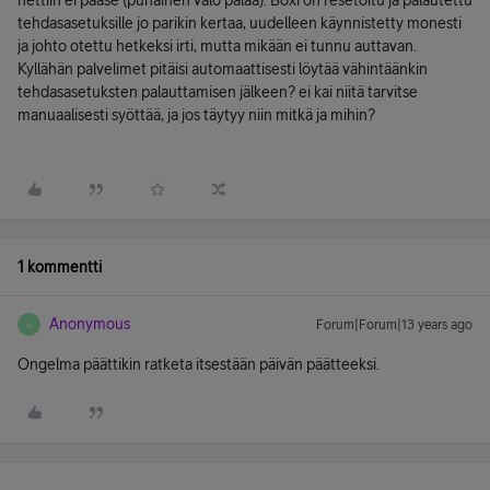
nettiin ei pääse (punainen valo palaa). Boxi on resetoitu ja palautettu
tehdasasetuksille jo parikin kertaa, uudelleen käynnistetty monesti
ja johto otettu hetkeksi irti, mutta mikään ei tunnu auttavan.
Kyllähän palvelimet pitäisi automaattisesti löytää vähintäänkin
tehdasasetuksten palauttamisen jälkeen? ei kai niitä tarvitse
manuaalisesti syöttää, ja jos täytyy niin mitkä ja mihin?
1 kommentti
Anonymous
Forum|Forum|13 years ago
A
Ongelma päättikin ratketa itsestään päivän päätteeksi.