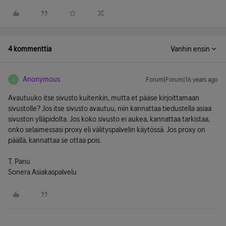
4 kommenttia
Vanhin ensin
Anonymous
Forum|Forum|16 years ago
A
Avautuuko itse sivusto kuitenkin, mutta et pääse kirjoittamaan
sivustolle? Jos itse sivusto avautuu, niin kannattaa tiedustella asiaa
sivuston ylläpidolta. Jos koko sivusto ei aukea, kannattaa tarkistaa,
onko selaimessasi proxy eli välityspalvelin käytössä. Jos proxy on
päällä, kannattaa se ottaa pois.
T. Panu
Sonera Asiakaspalvelu