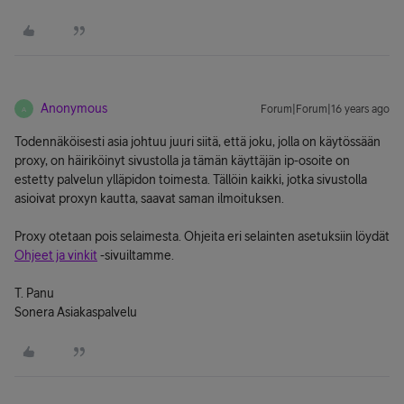
Anonymous
Forum|Forum|16 years ago
A
Todennäköisesti asia johtuu juuri siitä, että joku, jolla on käytössään
proxy, on häiriköinyt sivustolla ja tämän käyttäjän ip-osoite on
estetty palvelun ylläpidon toimesta. Tällöin kaikki, jotka sivustolla
asioivat proxyn kautta, saavat saman ilmoituksen.
Proxy otetaan pois selaimesta. Ohjeita eri selainten asetuksiin löydät
Ohjeet ja vinkit
-sivuiltamme.
T. Panu
Sonera Asiakaspalvelu