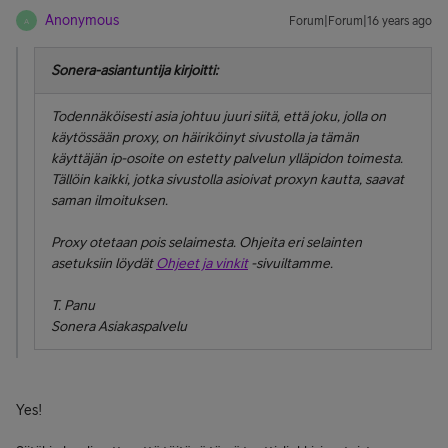
Anonymous
Forum|Forum|16 years ago
A
Sonera-asiantuntija kirjoitti:
Todennäköisesti asia johtuu juuri siitä, että joku, jolla on
käytössään proxy, on häiriköinyt sivustolla ja tämän
käyttäjän ip-osoite on estetty palvelun ylläpidon toimesta.
Tällöin kaikki, jotka sivustolla asioivat proxyn kautta, saavat
saman ilmoituksen.
Proxy otetaan pois selaimesta. Ohjeita eri selainten
asetuksiin löydät
Ohjeet ja vinkit
-sivuiltamme.
T. Panu
Sonera Asiakaspalvelu
Yes!