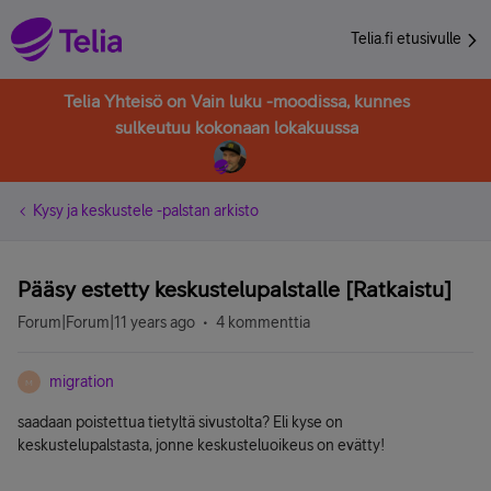
Telia.fi etusivulle
Telia Yhteisö on Vain luku -moodissa, kunnes
sulkeutuu kokonaan lokakuussa
Kysy ja keskustele -palstan arkisto
Pääsy estetty keskustelupalstalle [Ratkaistu]
Forum|Forum|11 years ago
4 kommenttia
migration
M
saadaan poistettua tietyltä sivustolta? Eli kyse on
keskustelupalstasta, jonne keskusteluoikeus on evätty!