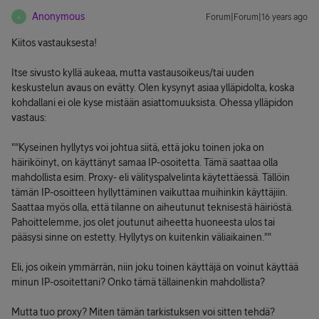
Anonymous
Forum|Forum|16 years ago
A
Kiitos vastauksesta!
Itse sivusto kyllä aukeaa, mutta vastausoikeus/tai uuden
keskustelun avaus on evätty. Olen kysynyt asiaa ylläpidolta, koska
kohdallani ei ole kyse mistään asiattomuuksista. Ohessa ylläpidon
vastaus:
""Kyseinen hyllytys voi johtua siitä, että joku toinen joka on
häiriköinyt, on käyttänyt samaa IP-osoitetta. Tämä saattaa olla
mahdollista esim. Proxy- eli välityspalvelinta käytettäessä. Tällöin
tämän IP-osoitteen hyllyttäminen vaikuttaa muihinkin käyttäjiin.
Saattaa myös olla, että tilanne on aiheutunut teknisestä häiriöstä.
Pahoittelemme, jos olet joutunut aiheetta huoneesta ulos tai
pääsysi sinne on estetty. Hyllytys on kuitenkin väliaikainen.""
Eli, jos oikein ymmärrän, niin joku toinen käyttäjä on voinut käyttää
minun IP-osoitettani? Onko tämä tällainenkin mahdollista?
Mutta tuo proxy? Miten tämän tarkistuksen voi sitten tehdä?