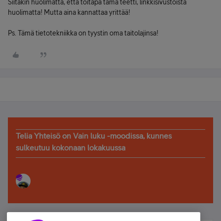
Siitäkin huolimatta, että töitäpä tämä teetti, linkkisivustoista
huolimatta! Mutta aina kannattaa yrittää!
Ps. Tämä tietotekniikka on tyystin oma taitolajinsa!
Telia Yhteisö on Vain luku -moodissa, kunnes
sulkeutuu kokonaan lokakuussa