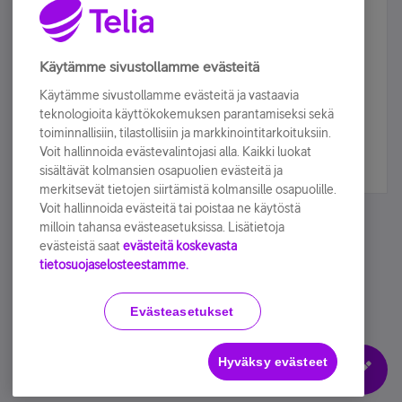
Älä jää paitsi – osallistu ja voita!
Tilaa Telian uutiskirje ja olet mukana arvonnassa.
Käytämme sivustollamme evästeitä
Samalla saat parhaat asiakasedut suoraan
Käytämme sivustollamme evästeitä ja vastaavia
sähköpostiisi.
teknologioita käyttökokemuksen parantamiseksi sekä
toiminnallisiin, tilastollisiin ja markkinointitarkoituksiin.
Voit hallinnoida evästevalintojasi alla. Kaikki luokat
Tilaa nyt
sisältävät kolmansien osapuolien evästeitä ja
merkitsevät tietojen siirtämistä kolmansille osapuolille.
Voit hallinnoida evästeitä tai poistaa ne käytöstä
milloin tahansa evästeasetuksissa. Lisätietoja
evästeistä saat
evästeitä koskevasta
tietosuojaselosteestamme.
Käyttöehdot
Accessibility statement
Evästeasetukset
Hyväksy evästeet
Evästeasetukset