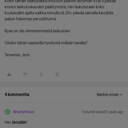
Koen tämän vääryydeksi että kun päivitin liittymän 4 tai 5 päivää
ennen laskutuskauden päättymistä, niin laskutetaan koko
kuukauden ajalta vaikka minulla oli 25+ päivää samalla kaudella
paljon halvempi perusliittymä.
Kyse on siis viimeisimmästä laskustani.
Olisiko tähän saatavilla hyvitystä millään tavalla?
Terveisin, Jere.
4 kommenttia
Vanhin ensin
Anonymous
Forum|Forum|12 years ago
A
Hei
Jerudsin
!