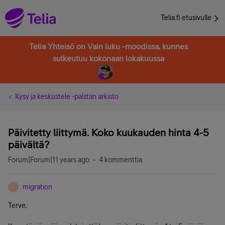
Telia.fi etusivulle
Telia Yhteisö on Vain luku -moodissa, kunnes
sulkeutuu kokonaan lokakuussa
Kysy ja keskustele -palstan arkisto
Päivitetty liittymä. Koko kuukauden hinta 4-5
päivältä?
Forum|Forum|11 years ago
4 kommenttia
migration
M
Terve,