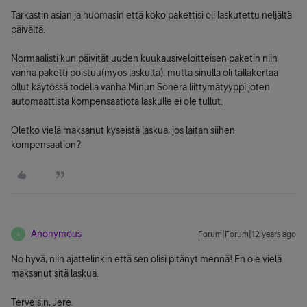
Tarkastin asian ja huomasin että koko pakettisi oli laskutettu neljältä
päivältä.
Normaalisti kun päivität uuden kuukausiveloitteisen paketin niin
vanha paketti poistuu(myös laskulta), mutta sinulla oli tälläkertaa
ollut käytössä todella vanha Minun Sonera liittymätyyppi joten
automaattista kompensaatiota laskulle ei ole tullut.
Oletko vielä maksanut kyseistä laskua, jos laitan siihen
kompensaation?
Anonymous
Forum|Forum|12 years ago
A
No hyvä, niin ajattelinkin että sen olisi pitänyt mennä! En ole vielä
maksanut sitä laskua.
Terveisin, Jere.