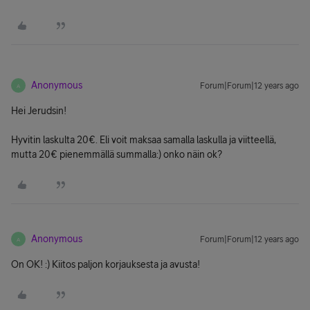
Anonymous
Forum|Forum|12 years ago
A
Hei Jerudsin!
Hyvitin laskulta 20€. Eli voit maksaa samalla laskulla ja viitteellä,
mutta 20€ pienemmällä summalla:) onko näin ok?
Anonymous
Forum|Forum|12 years ago
A
On OK! :) Kiitos paljon korjauksesta ja avusta!