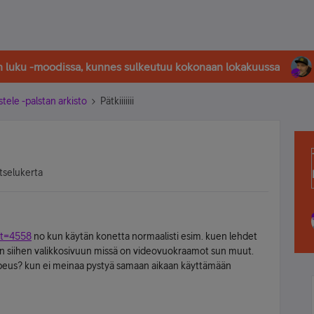
in luku -moodissa, kunnes sulkeutuu kokonaan lokakuussa
stele -palstan arkisto
Pätkiiiiiii
atselukerta
&t=4558
no kun käytän konetta normaalisti esim. kuen lehdet
een siihen valikkosivuun missä on videovuokraamot sun muut.
opeus? kun ei meinaa pystyä samaan aikaan käyttämään