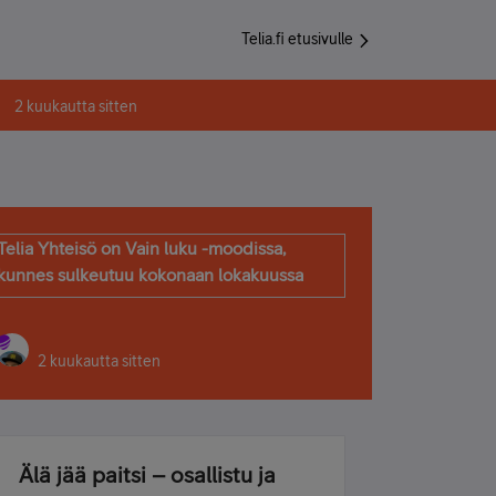
Telia.fi etusivulle
2 kuukautta sitten
Telia Yhteisö on Vain luku -moodissa,
kunnes sulkeutuu kokonaan lokakuussa
2 kuukautta sitten
Älä jää paitsi – osallistu ja