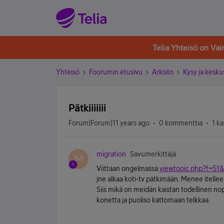
Telia Yhteisö on Va
Yhteisö
Foorumin etusivu
Arkisto
Kysy ja kesku
Pätkiiiiiii
Forum|Forum|11 years ago
0 kommenttia
1 k
migration
Savumerkittäjä
M
Viittaan ongelmassa
viewtopic.php?f=51
jne alkaa koti-tv pätkimään. Menee itell
Siis mikä on meidän kaistan todellinen n
konetta ja puoliso kattomaan telkkaa.