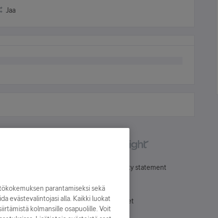
Jaa
Käyttöehdot
Accessibility statement
yttökokemuksen parantamiseksi sekä
oida evästevalintojasi alla. Kaikki luokat
Evästeasetukset
irtämistä kolmansille osapuolille. Voit