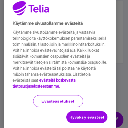
Älä jää paitsi – osallistu ja voita!
Tilaa Telian uutiskirje ja olet mukana arvonnassa.
Käytämme sivustollamme evästeitä
Samalla saat parhaat asiakasedut suoraan
Käytämme sivustollamme evästeitä ja vastaavia
sähköpostiisi.
teknologioita käyttökokemuksen parantamiseksi sekä
toiminnallisiin, tilastollisiin ja markkinointitarkoituksiin.
Voit hallinnoida evästevalintojasi alla. Kaikki luokat
Tilaa nyt
sisältävät kolmansien osapuolien evästeitä ja
merkitsevät tietojen siirtämistä kolmansille osapuolille.
Voit hallinnoida evästeitä tai poistaa ne käytöstä
milloin tahansa evästeasetuksissa. Lisätietoja
evästeistä saat
evästeitä koskevasta
tietosuojaselosteestamme.
Käyttöehdot
Accessibility statement
Evästeasetukset
Hyväksy evästeet
Evästeasetukset