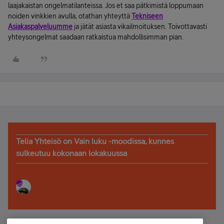
laajakaistan ongelmatilanteissa. Jos et saa pätkimistä loppumaan
noiden vinkkien avulla, otathan yhteyttä
Tekniseen
Asiakaspalveluumme
ja jätät asiasta vikailmoituksen. Toivottavasti
yhteysongelmat saadaan ratkaistua mahdollisimman pian.
Telia Yhteisö on Vain luku -moodissa, kunnes
sulkeutuu kokonaan lokakuussa