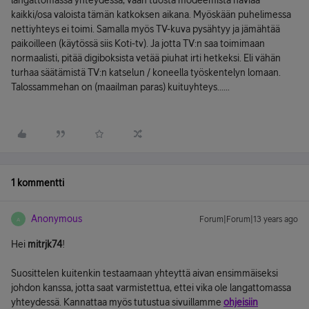
langattomassa yhteydessä, vaan tuosta modeemista häviää
kaikki/osa valoista tämän katkoksen aikana. Myöskään puhelimessa
nettiyhteys ei toimi. Samalla myös TV-kuva pysähtyy ja jämähtää
paikoilleen (käytössä siis Koti-tv). Ja jotta TV:n saa toimimaan
normaalisti, pitää digiboksista vetää piuhat irti hetkeksi. Eli vähän
turhaa säätämistä TV:n katselun / koneella työskentelyn lomaan.
Talossammehan on (maailman paras) kuituyhteys......
1 kommentti
Anonymous
Forum|Forum|13 years ago
A
Hei
mitrjk74
!
Suosittelen kuitenkin testaamaan yhteyttä aivan ensimmäiseksi
johdon kanssa, jotta saat varmistettua, ettei vika ole langattomassa
yhteydessä. Kannattaa myös tutustua sivuillamme
ohjeisiin