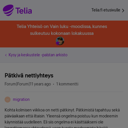
Telia.fi etusivulle
Telia Yhteisö on Vain luku -moodissa, kunnes
sulkeutuu kokonaan lokakuussa
Kysy ja keskustele -palstan arkisto
Pätkivä nettiyhteys
Forum|Forum|11 years ago
1 kommentti
migration
M
Kohta kolmisen viikkoa on netti pätkinyt. Pätkimistä tapahtuu sekä
päiväaikaan että iltaisin. Yleensä ongelma poistuu kun modeemin
käynnistää uudelleen. Eli siis ongelma ei käsittääkseni ole