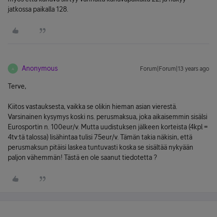
jatkossa paikalla 128.
Anonymous
Forum|Forum|13 years ago
A
Terve,
Kiitos vastauksesta, vaikka se olikin hieman asian vierestä.
Varsinainen kysymys koski ns. perusmaksua, joka aikaisemmin sisälsi
Eurosportin n. 100eur/v. Mutta uudistuksen jälkeen korteista (4kpl =
4tv:tä talossa) lisähintaa tulisi 75eur/v. Tämän takia näkisin, että
perusmaksun pitäisi laskea tuntuvasti koska se sisältää nykyään
paljon vähemmän! Tästä en ole saanut tiedotetta ?