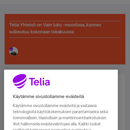
Telia Yhteisö on Vain luku -moodissa, kunnes
sulkeutuu kokonaan lokakuussa
Älä jää paitsi – osallistu ja voita!
Tilaa Telian uutiskirje ja olet mukana arvonnassa.
Käytämme sivustollamme evästeitä
Samalla saat parhaat asiakasedut suoraan
Käytämme sivustollamme evästeitä ja vastaavia
sähköpostiisi.
teknologioita käyttökokemuksen parantamiseksi sekä
toiminnallisiin, tilastollisiin ja markkinointitarkoituksiin.
Voit hallinnoida evästevalintojasi alla. Kaikki luokat
Tilaa nyt