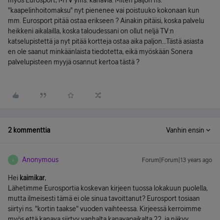
myös Eurosport, MTV yms. kanavia. Miten paljon ns.
"kaapelinhoitomaksu" nyt pienenee vai poistuuko kokonaan kun
mm. Eurosport pitää ostaa erikseen ? Ainakin pitäisi, koska palvelu
heikkeni aikalailla, koska taloudessani on ollut neljä TV:n
katselupistettä ja nyt pitää kortteja ostaa aika paljon...Tästä asiasta
en ole saanut minkäänlaista tiedotetta, eikä myöskään Sonera
palvelupisteen myyjä osannut kertoa tästä ?
2 kommenttia
Vanhin ensin
Anonymous
Forum|Forum|13 years ago
A
Hei
kaimikar
,
Lähetimme Eurosportia koskevan kirjeen tuossa lokakuun puolella,
mutta ilmeisesti tämä ei ole sinua tavoittanut? Eurosport tosiaan
siirtyi ns. "kortin taakse" vuoden vaihteessa. Kirjeessä kerroimme
myös että kanava siirtyy vanhalta kanavapaikalta 22, ja näkyy