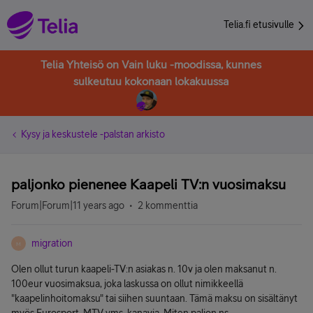
Telia.fi etusivulle
Telia Yhteisö on Vain luku -moodissa, kunnes
sulkeutuu kokonaan lokakuussa
Kysy ja keskustele -palstan arkisto
paljonko pienenee Kaapeli TV:n vuosimaksu
Forum|Forum|11 years ago
2 kommenttia
migration
M
Olen ollut turun kaapeli-TV:n asiakas n. 10v ja olen maksanut n.
100eur vuosimaksua, joka laskussa on ollut nimikkeellä
"kaapelinhoitomaksu" tai siihen suuntaan. Tämä maksu on sisältänyt