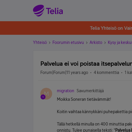
Telia Yhteisö on Va
Yhteisö
Foorumin etusivu
Arkisto
Kysy ja kesku
Palvelua ei voi poistaa itsepalvelu
Forum|Forum|11 years ago
4 kommenttia
1 ka
migration
Savumerkittäjä
M
Moikka Soneran tietävämmät!
Koitin vaihtaa kännykkäni puhepakettia p
Tällä hetkellä minulla on 400 minuttia pake
onnistu. Tulee punaisella teksti: "
Palvelua 