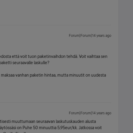
Forum|Forum|14 years ago
edosta että voit tuon paketinvaihdon tehdä. Voit vaihtaa sen
aketti seuraavalle laskulle?
sa maksaa vanhan paketin hintaa, mutta minuutit on uudesta
Forum|Forum|14 years ago
ttisesti muuttumaan seuraavan laskutuskauden alusta
 käytössäsi on Puhe 50 minuuttia 5,95eur/kk. Jatkossa voit