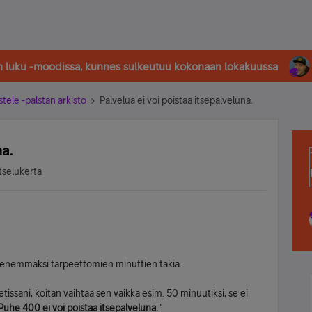
in luku -moodissa, kunnes sulkeutuu kokonaan lokakuussa
stele -palstan arkisto
Palvelua ei voi poistaa itsepalveluna.
na.
tselukerta
ienemmäksi tarpeettomien minuttien takia.
tissani, koitan vaihtaa sen vaikka esim. 50 minuutiksi, se ei
Puhe 400 ei voi poistaa itsepalveluna.
"