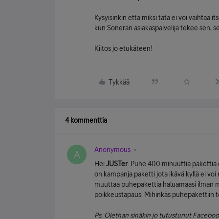
Kysyisinkin että miksi tätä ei voi vaihtaa 
kun Soneran asiakaspalvelija tekee sen, se
Kiitos jo etukäteen!
Tykkää
4 kommenttia
Anonymous
A
Hei
JUSTer
: Puhe 400 minuuttia pakettia 
on kampanja paketti jota ikävä kyllä ei voi
muuttaa puhepakettia haluamaasi ilman m
poikkeustapaus. Mihinkäs puhepakettiin t
Ps. Olethan sinäkin jo tutustunut Facebook