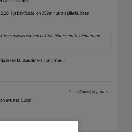
Omilla Sivuilla.
2.2011 ja käytössäsi on 359minuuttia jäljellä, joten
askussa maksaa vanhan paketin hintaa, mutta minuutit on
tia ja sen kuukausimaksu on 5,95eur.
Forum|Forum|14 years ago
ljon avustasi Luca!