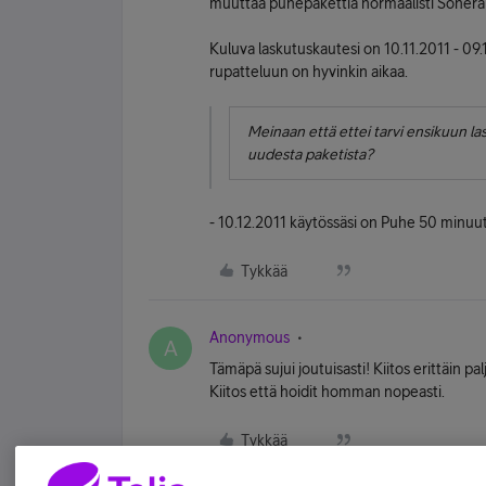
muuttaa puhepakettia normaalisti Soneran 
Kuluva laskutuskautesi on 10.11.2011 - 09.1
rupatteluun on hyvinkin aikaa.
Meinaan että ettei tarvi ensikuun l
uudesta paketista?
- 10.12.2011 käytössäsi on Puhe 50 minuut
Tykkää
Anonymous
A
Tämäpä sujui joutuisasti! Kiitos erittäin pa
Kiitos että hoidit homman nopeasti.
Tykkää