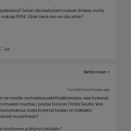
itsepalveluna? Sehän olisi käsitykseni mukaan ilmaista, mutta
 maksaa 9,90€. Eihän tämä näin voi olla, eihän?
Jaa
Vanhin ensin
Forum|Forum|14 years ago
ei ole meidän normaalissa pakettivalikoimassa, vaan kyseessä
 normaalisti muuttaa / poistaa Soneran Omilta Sivuilta. Voin
uutosmaksua, koska kyseessä tosiaan on todellakin
oivoisit muutettavan?
-sivuihimme ja liittynyt tykkääjiin?