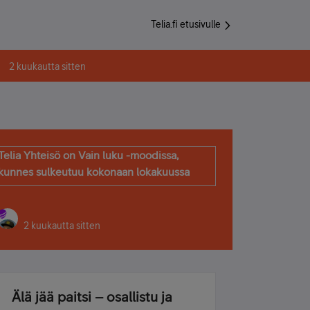
Telia.fi etusivulle
2 kuukautta sitten
Telia Yhteisö on Vain luku -moodissa,
kunnes sulkeutuu kokonaan lokakuussa
2 kuukautta sitten
Älä jää paitsi – osallistu ja