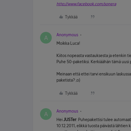
http://www.facebook.com/sonera
Tykkää
Anonymous
A
Moikka Luca!
Kiitos nopeasta vastauksesta ja etenkin ti
Puhe 50-paketiksi. Kerkiäähän tämä uusi p
Meinaan että ettei tarvi ensikuun laskus
paketista? ;o)
Tykkää
Anonymous
A
Hei
JUSTer
: Puhepakettisi tulee automaa
10.12.2011, elikkä tuosta päivästä lähtien