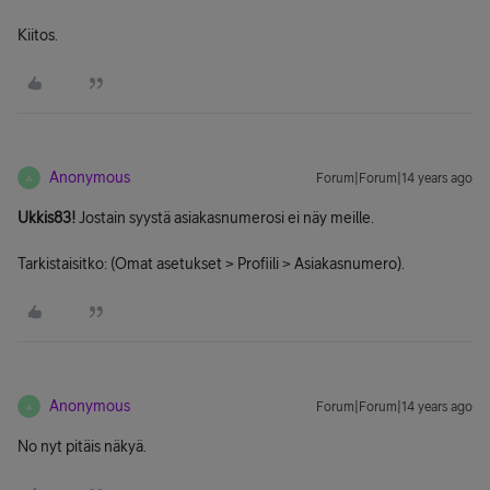
Kiitos.
Anonymous
Forum|Forum|14 years ago
A
Ukkis83!
Jostain syystä asiakasnumerosi ei näy meille.
Tarkistaisitko: (Omat asetukset > Profiili > Asiakasnumero).
Anonymous
Forum|Forum|14 years ago
A
No nyt pitäis näkyä.