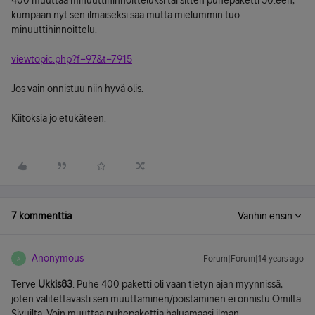
400 muuttaa minuuttihinnoitteluksi tai sitten puhepaketti 50:een,
kumpaan nyt sen ilmaiseksi saa mutta mielummin tuo
minuuttihinnoittelu.
viewtopic.php?f=97&t=7915
Jos vain onnistuu niin hyvä olis.
Kiitoksia jo etukäteen.
7 kommenttia
Vanhin ensin
Anonymous
Forum|Forum|14 years ago
A
Terve
Ukkis83
: Puhe 400 paketti oli vaan tietyn ajan myynnissä,
joten valitettavasti sen muuttaminen/poistaminen ei onnistu Omilta
Sivuilta. Voin muuttaa puhepakettia haluamaasi ilman