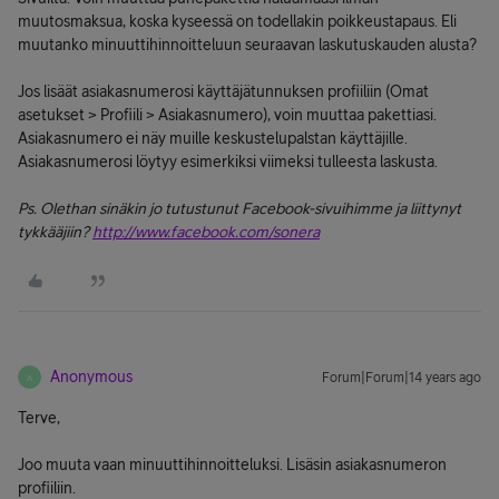
muutosmaksua, koska kyseessä on todellakin poikkeustapaus. Eli
muutanko minuuttihinnoitteluun seuraavan laskutuskauden alusta?
Jos lisäät asiakasnumerosi käyttäjätunnuksen profiiliin (Omat
asetukset > Profiili > Asiakasnumero), voin muuttaa pakettiasi.
Asiakasnumero ei näy muille keskustelupalstan käyttäjille.
Asiakasnumerosi löytyy esimerkiksi viimeksi tulleesta laskusta.
Ps. Olethan sinäkin jo tutustunut Facebook-sivuihimme ja liittynyt
tykkääjiin?
http://www.facebook.com/sonera
Anonymous
Forum|Forum|14 years ago
A
Terve,
Joo muuta vaan minuuttihinnoitteluksi. Lisäsin asiakasnumeron
profiiliin.