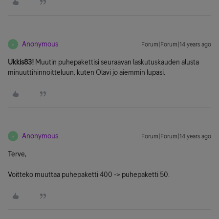
Anonymous
Forum|Forum|14 years ago
A
Ukkis83!
Muutin puhepakettisi seuraavan laskutuskauden alusta
minuuttihinnoitteluun, kuten Olavi jo aiemmin lupasi.
Anonymous
Forum|Forum|14 years ago
A
Terve,
Voitteko muuttaa puhepaketti 400 -> puhepaketti 50.