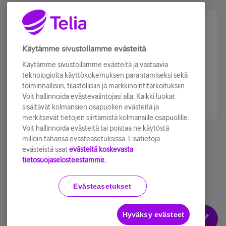
Älä jää paitsi – osallistu ja voita!
Tilaa Telian uutiskirje ja olet mukana arvonnassa.
Käytämme sivustollamme evästeitä
Samalla saat parhaat asiakasedut suoraan
Käytämme sivustollamme evästeitä ja vastaavia
sähköpostiisi.
teknologioita käyttökokemuksen parantamiseksi sekä
toiminnallisiin, tilastollisiin ja markkinointitarkoituksiin.
Voit hallinnoida evästevalintojasi alla. Kaikki luokat
Tilaa nyt
sisältävät kolmansien osapuolien evästeitä ja
merkitsevät tietojen siirtämistä kolmansille osapuolille.
Voit hallinnoida evästeitä tai poistaa ne käytöstä
milloin tahansa evästeasetuksissa. Lisätietoja
evästeistä saat
evästeitä koskevasta
tietosuojaselosteestamme.
Käyttöehdot
Accessibility statement
Evästeasetukset
Hyväksy evästeet
Evästeasetukset