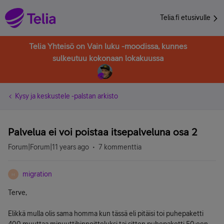
Telia.fi etusivulle
Telia Yhteisö on Vain luku -moodissa, kunnes
sulkeutuu kokonaan lokakuussa
Kysy ja keskustele -palstan arkisto
Palvelua ei voi poistaa itsepalveluna osa 2
Forum|Forum|11 years ago
7 kommenttia
migration
M
Terve,
Elikkä mulla olis sama homma kun tässä eli pitäisi toi puhepaketti