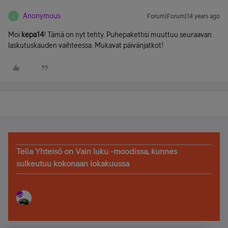
Anonymous
Forum|Forum|14 years ago
A
Moi
kepa14
! Tämä on nyt tehty. Puhepakettisi muuttuu seuraavan
laskutuskauden vaihteessa. Mukavat päivänjatkot!
Telia Yhteisö on Vain luku -moodissa, kunnes
sulkeutuu kokonaan lokakuussa