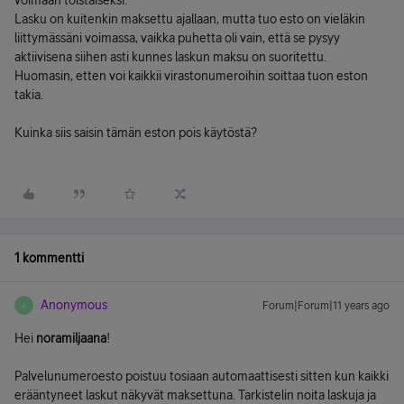
voimaan toistaiseksi.
Lasku on kuitenkin maksettu ajallaan, mutta tuo esto on vieläkin
liittymässäni voimassa, vaikka puhetta oli vain, että se pysyy
aktiivisena siihen asti kunnes laskun maksu on suoritettu.
Huomasin, etten voi kaikkii virastonumeroihin soittaa tuon eston
takia.
Kuinka siis saisin tämän eston pois käytöstä?
1 kommentti
Anonymous
Forum|Forum|11 years ago
A
Hei
noramiljaana
!
Palvelunumeroesto poistuu tosiaan automaattisesti sitten kun kaikki
erääntyneet laskut näkyvät maksettuna. Tarkistelin noita laskuja ja