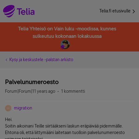
Telia.fi etusivulle
Telia Yhteisö on Vain luku -moodissa, kunnes
sulkeutuu kokonaan lokakuussa
Kysy ja keskustele -palstan arkisto
Palvelunumeroesto
Forum|Forum|11 years ago
1 kommentti
migration
M
Hei.
Soitin aikoinani Teille siirtääkseni laskun eräpäivää pidemmälle.
Ehtona oli, että liittymääni laitetaan tuolloin palvelunumeroesto