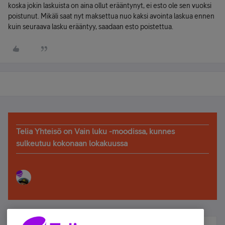
koska jokin laskuista on aina ollut erääntynyt, ei esto ole sen vuoksi
poistunut. Mikäli saat nyt maksettua nuo kaksi avointa laskua ennen
kuin seuraava lasku erääntyy, saadaan esto poistettua.
Telia Yhteisö on Vain luku -moodissa, kunnes
sulkeutuu kokonaan lokakuussa